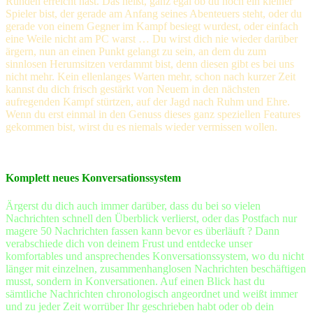
Runden erreicht hast. Das heißt, ganz egal ob du noch ein kleiner
Spieler bist, der gerade am Anfang seines Abenteuers steht, oder du
gerade von einem Gegner im Kampf besiegt wurdest, oder einfach
eine Weile nicht am PC warst … Du wirst dich nie wieder darüber
ärgern, nun an einen Punkt gelangt zu sein, an dem du zum
sinnlosen Herumsitzen verdammt bist, denn diesen gibt es bei uns
nicht mehr. Kein ellenlanges Warten mehr, schon nach kurzer Zeit
kannst du dich frisch gestärkt von Neuem in den nächsten
aufregenden Kampf stürtzen, auf der Jagd nach Ruhm und Ehre.
Wenn du erst einmal in den Genuss dieses ganz speziellen Features
gekommen bist, wirst du es niemals wieder vermissen wollen.
Komplett neues Konversationssystem
Ärgerst du dich auch immer darüber, dass du bei so vielen
Nachrichten schnell den Überblick verlierst, oder das Postfach nur
magere 50 Nachrichten fassen kann bevor es überläuft ? Dann
verabschiede dich von deinem Frust und entdecke unser
komfortables und ansprechendes Konversationssystem, wo du nicht
länger mit einzelnen, zusammenhanglosen Nachrichten beschäftigen
musst, sondern in Konversationen. Auf einen Blick hast du
sämtliche Nachrichten chronologisch angeordnet und weißt immer
und zu jeder Zeit worrüber Ihr geschrieben habt oder ob dein