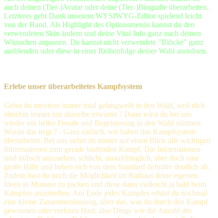
auch deinen (Tier-)Avatar oder deine (Tier-)Biografie überarbeiten.
Letzteres geht Dank unserem WYSIWYG-Editor spielend leicht
von der Hand. Als Highlight des Optionsmenüs kannst du den
verwendeten Skin ändern und deine Vital Info ganz nach deinen
Wünschen anpassen. Du kannst nicht verwendete "Blöcke" ganz
ausblenden oder diese in einer Reihenfolge deiner Wahl anordnen.
Erlebe unser überarbeitetes Kampfsystem
Gehst du meistens immer total gelangweilt in den Wald, weil dich
ohnehin immer nur dasselbe erwartet ? Dann wirst du bei uns
wieder mit heller Freude und Begeisterung in den Wald stürmen.
Woran das liegt ? - Ganz einfach, wir haben das Kampfsystem
überarbeitet. Bei uns siehst du immer auf einen Blick alle wichtigen
Informationen zum gerade laufenden Kampf. Die Informationen
sind hübsch anzusehen, schlicht, unaufdringlich, aber doch eine
große Hilfe und heben sich von dem Standard definitiv deutlich ab.
Zudem hast du noch die Möglichkeit im Rathaus deine eigenen
Ideen in Monster zu packen und diese dann vielleicht ja bald beim
Kämpfen anzutreffen. Am Ende jedes Kampfes erhäst du nochmal
eine kleine Zusammenfassung, über das, was du durch den Kampf
gewonnen oder verloren Hast, also Dinge wie die Anzahl der