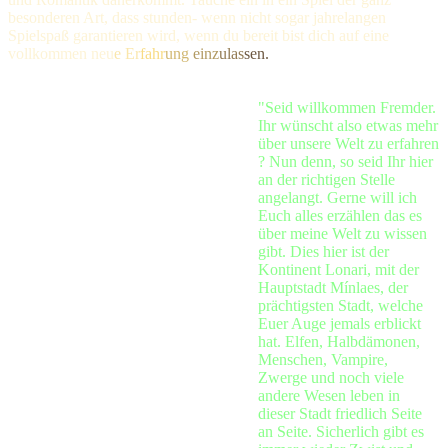
besonderen Art, dass stunden- wenn nicht sogar jahrelangen
Spielspaß garantieren wird, wenn du bereit bist dich auf eine
vollkommen
neu
e Er
fahr
ung
einz
ulas
sen.
"Seid willkommen Fremder.
Ihr wünscht also etwas mehr
über unsere Welt zu erfahren
? Nun denn, so seid Ihr hier
an der richtigen Stelle
angelangt. Gerne will ich
Euch alles erzählen das es
über meine Welt zu wissen
gibt. Dies hier ist der
Kontinent Lonari, mit der
Hauptstadt Mínlaes, der
prächtigsten Stadt, welche
Euer Auge jemals erblickt
hat. Elfen, Halbdämonen,
Menschen, Vampire,
Zwerge und noch viele
andere Wesen leben in
dieser Stadt friedlich Seite
an Seite. Sicherlich gibt es