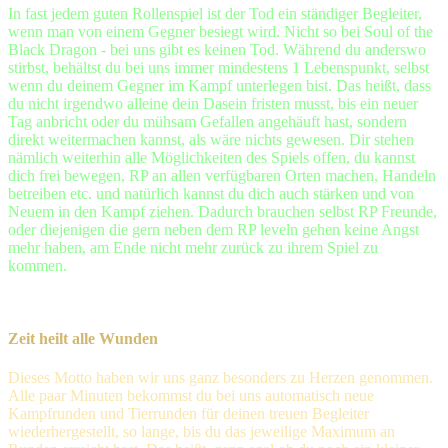
In fast jedem guten Rollenspiel ist der Tod ein ständiger Begleiter,
wenn man von einem Gegner besiegt wird. Nicht so bei Soul of the
Black Dragon - bei uns gibt es keinen Tod. Während du anderswo
stirbst, behältst du bei uns immer mindestens 1 Lebenspunkt, selbst
wenn du deinem Gegner im Kampf unterlegen bist. Das heißt, dass
du nicht irgendwo alleine dein Dasein fristen musst, bis ein neuer
Tag anbricht oder du mühsam Gefallen angehäuft hast, sondern
direkt weitermachen kannst, als wäre nichts gewesen. Dir stehen
nämlich weiterhin alle Möglichkeiten des Spiels offen, du kannst
dich frei bewegen, RP an allen verfügbaren Orten machen, Handeln
betreiben etc. und natürlich kannst du dich auch stärken und von
Neuem in den Kampf ziehen. Dadurch brauchen selbst RP Freunde,
oder diejenigen die gern neben dem RP leveln gehen keine Angst
mehr haben, am Ende nicht mehr zurück zu ihrem Spiel zu
kommen.
Zeit heilt alle Wunden
Dieses Motto haben wir uns ganz besonders zu Herzen genommen.
Alle paar Minuten bekommst du bei uns automatisch neue
Kampfrunden und Tierrunden für deinen treuen Begleiter
wiederhergestellt, so lange, bis du das jeweilige Maximum an