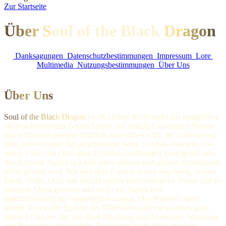
Z
ur Startseite
Ü
b
e
r
S
oul of the Black
D
r
a
g
o
n
Danksagungen
Datenschutzbestimmungen
Impressum
Lore
Multimedia
Nutzungsbestimmungen
Über Uns
Ü
b
er
U
n
s
Soul
of
the
Blac
k Dr
agon
ist ein Online Rollenspiel das maßgeblich
auf beschreibenden Texten basiert und lediglich an einigen Stellen
durch bewusst gesetzte Grafiken akzentuiert wird. Im Vordergrund
steht jedoch immer das geschriebene Wort, welches einerseits von
uns in Form von Orts- oder Eventbeschreibungen vorgegeben oder
durch unsere Nutzer in Form eines offenen und aktiven Rollenspiels
selbst gesetzt wird. Wir sind dem Fantasy Genre angehörig, sodass
Elfen, Trolle, Orks und allerlei andere ungewöhnliche Wesen fest zu
unserem Alltag gehören und so für ein buntes und
abwechlungsreiches Spielerlebnis sorgen. Des Weiteren spielt
unsere Welt in der Epoche des Mittelalters und hat so einen ganz
eigenen Charme, der aus einer Mischung von Abenteuer, Spannung
und Romantik daherkommt. Tauche ein in ein Spiel der ganz