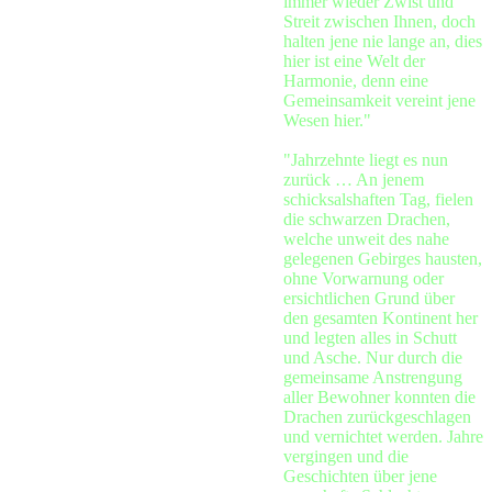
immer wieder Zwist und
Streit zwischen Ihnen, doch
halten jene nie lange an, dies
hier ist eine Welt der
Harmonie, denn eine
Gemeinsamkeit vereint jene
Wesen hier."
"Jahrzehnte liegt es nun
zurück … An jenem
schicksalshaften Tag, fielen
die schwarzen Drachen,
welche unweit des nahe
gelegenen Gebirges hausten,
ohne Vorwarnung oder
ersichtlichen Grund über
den gesamten Kontinent her
und legten alles in Schutt
und Asche. Nur durch die
gemeinsame Anstrengung
aller Bewohner konnten die
Drachen zurückgeschlagen
und vernichtet werden. Jahre
vergingen und die
Geschichten über jene