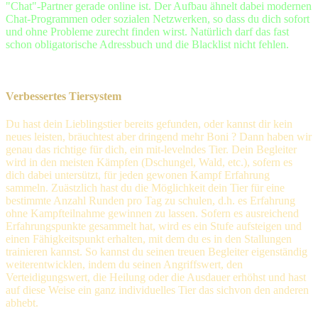
"Chat"-Partner gerade online ist. Der Aufbau ähnelt dabei modernen
Chat-Programmen oder sozialen Netzwerken, so dass du dich sofort
und ohne Probleme zurecht finden wirst. Natürlich darf das fast
schon obligatorische Adressbuch und die Blacklist nicht fehlen.
Verbessertes Tiersystem
Du hast dein Lieblingstier bereits gefunden, oder kannst dir kein
neues leisten, bräuchtest aber dringend mehr Boni ? Dann haben wir
genau das richtige für dich, ein mit-levelndes Tier. Dein Begleiter
wird in den meisten Kämpfen (Dschungel, Wald, etc.), sofern es
dich dabei untersützt, für jeden gewonen Kampf Erfahrung
sammeln. Zuästzlich hast du die Möglichkeit dein Tier für eine
bestimmte Anzahl Runden pro Tag zu schulen, d.h. es Erfahrung
ohne Kampfteilnahme gewinnen zu lassen. Sofern es ausreichend
Erfahrungspunkte gesammelt hat, wird es ein Stufe aufsteigen und
einen Fähigkeitspunkt erhalten, mit dem du es in den Stallungen
trainieren kannst. So kannst du seinen treuen Begleiter eigenständig
weiterentwicklen, indem du seinen Angriffswert, den
Verteidigungswert, die Heilung oder die Ausdauer erhöhst und hast
auf diese Weise ein ganz individuelles Tier das sichvon den anderen
abhebt.