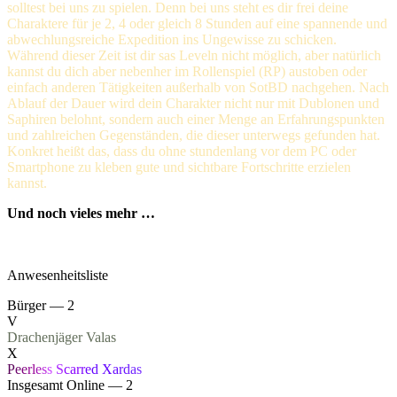
solltest bei uns zu spielen. Denn bei uns steht es dir frei deine
Charaktere für je 2, 4 oder gleich 8 Stunden auf eine spannende und
abwechlungsreiche Expedition ins Ungewisse zu schicken.
Während dieser Zeit ist dir sas Leveln nicht möglich, aber natürlich
kannst du dich aber nebenher im Rollenspiel (RP) austoben oder
einfach anderen Tätigkeiten außerhalb von SotBD nachgehen. Nach
Ablauf der Dauer wird dein Charakter nicht nur mit Dublonen und
Saphiren belohnt, sondern auch einer Menge an Erfahrungspunkten
und zahlreichen Gegenständen, die dieser unterwegs gefunden hat.
Konkret heißt das, dass du ohne stundenlang vor dem PC oder
Smartphone zu kleben gute und sichtbare Fortschritte erzielen
kannst.
Und noch vieles mehr …
Anwesenheitsliste
Bürger — 2
V
Drachenjäger
Valas
X
P
e
e
r
l
e
s
s
S
ca
r
r
e
d
X
a
r
d
a
s
Insgesamt Online — 2