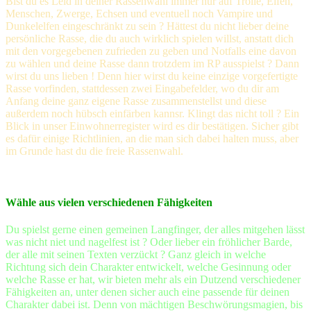
Bist du es Leid in deiner Rassenwahl immer nur auf Trolle, Elfen,
Menschen, Zwerge, Echsen und eventuell noch Vampire und
Dunkelelfen eingeschränkt zu sein ? Hättest du nicht lieber deine
persönliche Rasse, die du auch wirklich spielen willst, anstatt dich
mit den vorgegebenen zufrieden zu geben und Notfalls eine davon
zu wählen und deine Rasse dann trotzdem im RP ausspielst ? Dann
wirst du uns lieben ! Denn hier wirst du keine einzige vorgefertigte
Rasse vorfinden, stattdessen zwei Eingabefelder, wo du dir am
Anfang deine ganz eigene Rasse zusammenstellst und diese
außerdem noch hübsch einfärben kannsr. Klingt das nicht toll ? Ein
Blick in unser Einwohnerregister wird es dir bestätigen. Sicher gibt
es dafür einige Richtlinien, an die man sich dabei halten muss, aber
im Grunde hast du die freie Rassenwahl.
Wähle aus vielen verschiedenen Fähigkeiten
Du spielst gerne einen gemeinen Langfinger, der alles mitgehen lässt
was nicht niet und nagelfest ist ? Oder lieber ein fröhlicher Barde,
der alle mit seinen Texten verzückt ? Ganz gleich in welche
Richtung sich dein Charakter entwickelt, welche Gesinnung oder
welche Rasse er hat, wir bieten mehr als ein Dutzend verschiedener
Fähigkeiten an, unter denen sicher auch eine passende für deinen
Charakter dabei ist. Denn von mächtigen Beschwörungsmagien, bis