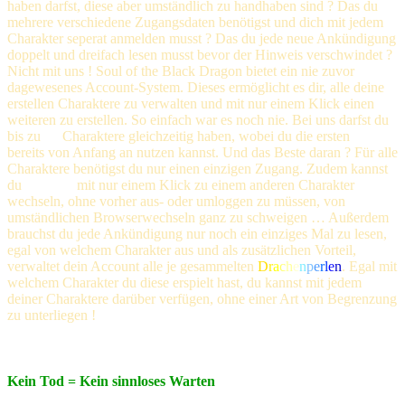
haben darfst, diese aber umständlich zu handhaben sind ? Das du
mehrere verschiedene Zugangsdaten benötigst und dich mit jedem
Charakter seperat anmelden musst ? Das du jede neue Ankündigung
doppelt und dreifach lesen musst bevor der Hinweis verschwindet ?
Nicht mit uns ! Soul of the Black Dragon bietet ein nie zuvor
dagewesenes Account-System. Dieses ermöglicht es dir, alle deine
erstellen Charaktere zu verwalten und mit nur einem Klick einen
weiteren zu erstellen. So einfach war es noch nie. Bei uns darfst du
bis zu
30
Charaktere gleichzeitig haben, wobei du die ersten
5
bereits von Anfang an nutzen kannst. Und das Beste daran ? Für alle
Charaktere benötigst du nur einen einzigen Zugang. Zudem kannst
du
jederzeit
mit nur einem Klick zu einem anderen Charakter
wechseln, ohne vorher aus- oder umloggen zu müssen, von
umständlichen Browserwechseln ganz zu schweigen … Außerdem
brauchst du jede Ankündigung nur noch ein einziges Mal zu lesen,
egal von welchem Charakter aus und als zusätzlichen Vorteil,
verwaltet dein Account alle je gesammelten
D
r
a
c
h
e
n
p
e
r
l
e
n
. Egal mit
welchem Charakter du diese erspielt hast, du kannst mit jedem
deiner Charaktere darüber verfügen, ohne einer Art von Begrenzung
zu unterliegen !
Kein Tod = Kein sinnloses Warten