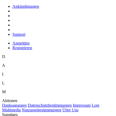
Ankündigungen
Support
Anmelden
Registrieren
D
A
I
L
M
Aktionen
D
anksagungen
D
a
tenschutzbestimmungen
I
mpressum
L
ore
M
ultimedia
N
utzungsbestimmungen
Ü
b
er Uns
Sonstiges