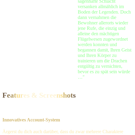
sagenhafte Schlacht
versanken allmählich im
Boden der Legenden. Doch
dann vernahmen die
Bewohner allerorts wieder
jene Rufe, die einzig und
alleine den mächtigen
Flügelwesen zugewordnet
werden konnten und
begannen damit, Ihren Geist
und Ihren Körper zu
trainieren um die Drachen
entgültig zu vernichten,
bevor es zu spät sein würde
…"
F
e
a
t
u
r
es & Scre
e
n
s
h
o
t
s
Innovatives Account-System
Ärgerst du dich auch darüber, dass du zwar mehrere Charaktere