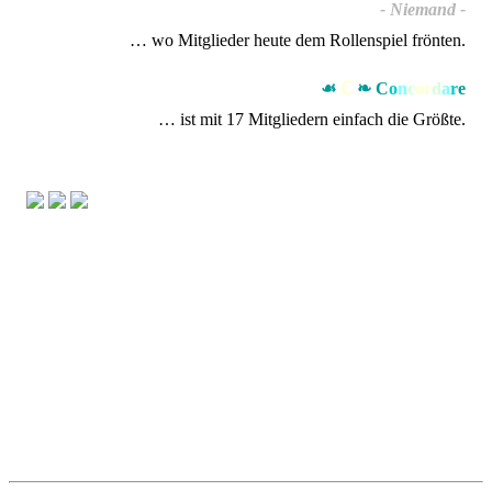
- Niemand -
… wo Mitglieder heute dem Rollenspiel frönten.
☙
ℂ
❧
C
o
n
c
o
r
d
a
r
e
… ist mit 17 Mitgliedern einfach die Größte.