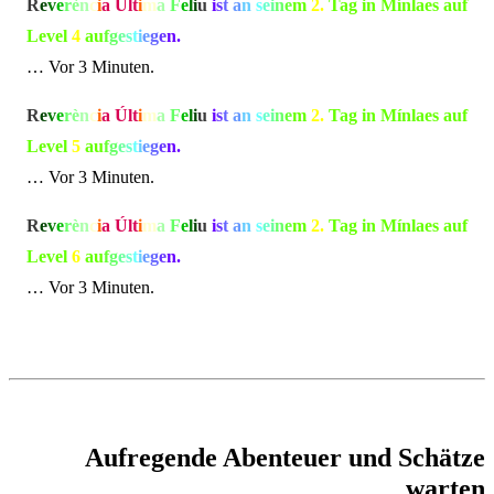
R
e
v
e
r
è
n
c
i
a Úl
t
i
m
a
F
e
l
i
u
i
s
t
a
n
s
e
i
n
e
m
2.
Tag in Mínlaes auf
Level
4
a
u
f
g
e
s
t
i
e
g
e
n.
… Vor 3 Minuten.
R
e
v
e
r
è
n
c
i
a Úl
t
i
m
a
F
e
l
i
u
i
s
t
a
n
s
e
i
n
e
m
2.
Tag in Mínlaes auf
Level
5
a
u
f
g
e
s
t
i
e
g
e
n.
… Vor 3 Minuten.
R
e
v
e
r
è
n
c
i
a Úl
t
i
m
a
F
e
l
i
u
i
s
t
a
n
s
e
i
n
e
m
2.
Tag in Mínlaes auf
Level
6
a
u
f
g
e
s
t
i
e
g
e
n.
… Vor 3 Minuten.
Aufregende Abenteuer und Schätze
warten