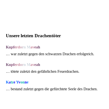
Unsere letzten Drachentöter
K
u
p
f
e
r
d
o
r
n
M
a
v
e
a
h
… war zuletzt gegen den schwarzen Drachen erfolgreich.
K
u
p
f
e
r
d
o
r
n
M
a
v
e
a
h
… tötete zuletzt den gefährlichen Feuerdrachen.
K
a
t
z
e
Y
v
o
n
n
e
… bestand zuletzt gegen die gefürchtete Seele des Drachen.