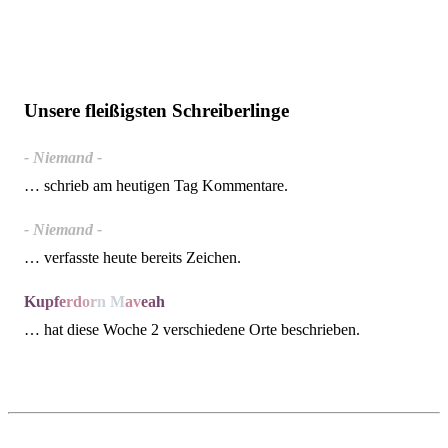
Unsere fleißigsten Schreiberlinge
- Niemand -
… schrieb am heutigen Tag Kommentare.
- Niemand -
… verfasste heute bereits Zeichen.
K
u
p
f
e
r
d
o
r
n
M
a
v
e
a
h
… hat diese Woche 2 verschiedene Orte beschrieben.