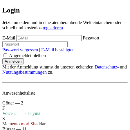
Login
Jetzt anmelden und in eine atemberaubende Welt eintauchen oder
schnell und kostenlos
registrieren
.
E-Mail
Passwort
Passwort vergessen
|
E-Mail bestätigten
Angemeldet bleiben
Mit der Anmeldung stimmst du unseren geltenden
Datenschutz-
und
Nutzungsbestimmungen
zu.
Anwesenheitsliste
Götter — 2
F
V
o
i
c
e
o
f
Li
f
e
F
i
l
y
i
n
a
S
M
e
m
e
n
t
o
mo
r
i
S
h
a
d
d
a
r
Bürger — 11