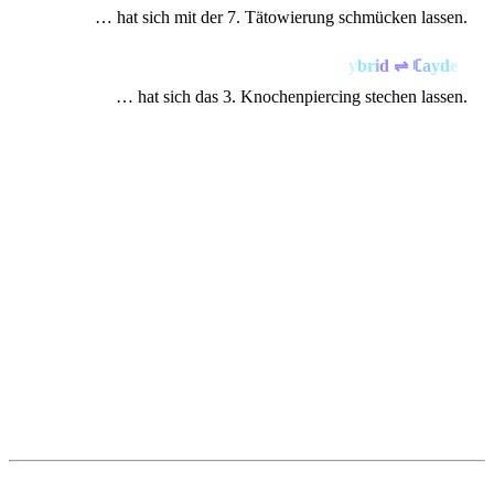
… hat sich mit der 7. Tätowierung schmücken lassen.
ꑛ
y
b
r
i
d
⇌
ꏸ
a
y
d
e
n
… hat sich das 3. Knochenpiercing stechen lassen.