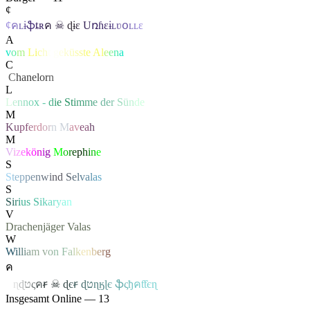
¢
¢
ค
ʟ
ɨ
ֆ
ȶ
ʀ
ค
☠
ɖ
ɨ
ɛ
U
ռɦ
ɛ
ɨ
ʟ
ʋ
օ
ʟ
ʟ
ɛ
A
v
o
m
L
i
c
h
t
g
e
k
ü
s
s
t
e
A
l
e
e
n
a
C
‏
C
hanelor
n
L
L
e
n
n
o
x
-
d
i
e S
t
i
m
m
e
d
e
r
S
ü
n
de
M
K
u
p
f
e
r
d
o
r
n
M
a
v
e
a
h
M
V
i
z
e
k
ö
n
i
g
M
o
r
e
p
h
i
n
e
S
S
t
e
p
p
e
n
w
i
n
d
S
e
l
v
a
l
a
s
S
S
i
r
i
u
s
S
i
k
a
r
y
a
n
V
Drachenjäger
Valas
W
W
i
l
l
i
a
m
v
o
n
F
a
l
k
e
n
b
e
r
g
ค
ค
ɳ
ɖ
ט
ς
ค
ꞧ
☠
ɖ
є
ꞧ
ɖ
ט
ɳ
ӄ
ɭ
є
ֆ
ς
ђ
ค
ƭƭєɳ
Insgesamt Online — 13