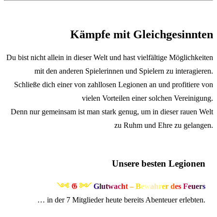
Kämpfe mit Gleichgesinnten
Du bist nicht allein in dieser Welt und hast vielfältige Möglichkeiten
mit den anderen Spielerinnen und Spielern zu interagieren.
Schließe dich einer von zahllosen Legionen an und profitiere von
vielen Vorteilen einer solchen Vereinigung.
Denn nur gemeinsam ist man stark genug, um in dieser rauen Welt
zu Ruhm und Ehre zu gelangen.
Unsere besten Legionen
༺
𝔊
༻
G
l
u
t
w
a
c
h
t
–
B
e
w
ah
r
e
r
d
e
s
F
e
u
e
r
s
… in der 7 Mitglieder heute bereits Abenteuer erlebten.