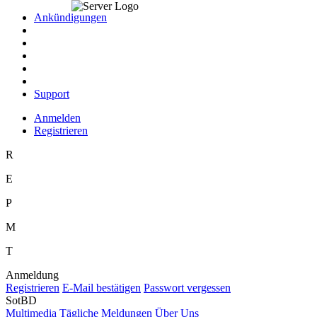
Ankündigungen
Support
Anmelden
Registrieren
R
E
P
M
T
Anmeldung
R
egistrieren
E
-Mail bestätigen
P
asswort vergessen
SotBD
M
ultimedia
T
ägliche Meldungen
Ü
b
er Uns