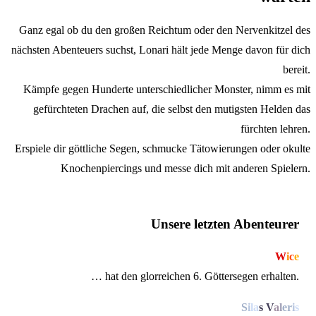
Ganz egal ob du den großen Reichtum oder den Nervenkitzel des
nächsten Abenteuers suchst, Lonari hält jede Menge davon für dich
bereit.
Kämpfe gegen Hunderte unterschiedlicher Monster, nimm es mit
gefürchteten Drachen auf, die selbst den mutigsten Helden das
fürchten lehren.
Erspiele dir göttliche Segen, schmucke Tätowierungen oder okulte
Knochenpiercings und messe dich mit anderen Spielern.
Unsere letzten Abenteurer
W
i
c
e
… hat den glorreichen 6. Göttersegen erhalten.
S
i
l
a
s
V
a
l
e
r
i
s