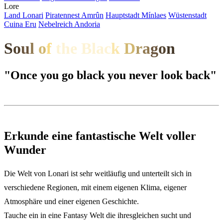
Lore
Land
L
onari
P
i
ratennest Amrûn
H
auptstadt Mínlaes
W
üstenstadt
Cuina Eru
N
ebelreich Andoria
S
o
u
l
o
f
the Bla
c
k
D
r
a
g
o
n
"Once you go black you never look back"
Erkunde eine fantastische Welt voller
Wunder
Die Welt von Lonari ist sehr weitläufig und unterteilt sich in
verschiedene Regionen, mit einem eigenen Klima, eigener
Atmosphäre und einer eigenen Geschichte.
Tauche ein in eine Fantasy Welt die ihresgleichen sucht und