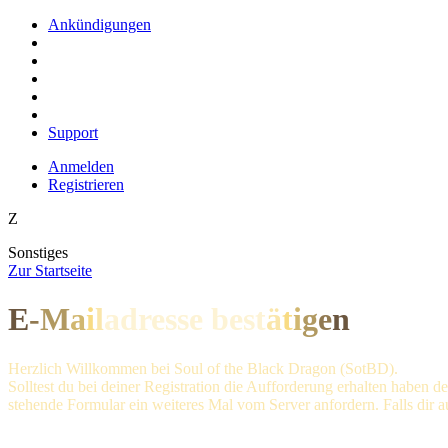
Ankündigungen
Support
Anmelden
Registrieren
Z
Sonstiges
Z
ur Startseite
E
-
M
a
i
l
adresse bes
t
ä
t
i
g
e
n
Herzlich Willkommen bei Soul of the Black Dragon (SotBD).
Solltest du bei deiner Registration die Aufforderung erhalten haben
stehende Formular ein weiteres Mal vom Server anfordern. Falls dir a