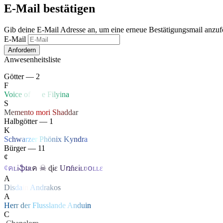
E-Mail bestätigen
Gib deine E-Mail Adresse an, um eine erneue Bestätigungsmail anzuf
E-Mail
Anwesenheitsliste
Götter — 2
F
V
o
i
c
e
o
f
Li
f
e
F
i
l
y
i
n
a
S
M
e
m
e
n
t
o
mo
r
i
S
h
a
d
d
a
r
Halbgötter — 1
K
S
c
h
w
a
r
z
e
r
P
h
ö
n
ix
K
y
n
d
r
a
Bürger — 11
¢
¢
ค
ʟ
ɨ
ֆ
ȶ
ʀ
ค
☠
ɖ
ɨ
ɛ
U
ռɦ
ɛ
ɨ
ʟ
ʋ
օ
ʟ
ʟ
ɛ
A
D
i
s
d
a
i
n
A
n
d
r
a
k
o
s
A
H
e
r
r
d
e
r
F
l
u
s
s
l
a
n
d
e
A
n
d
u
i
n
C