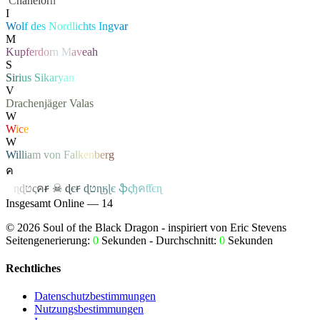
‏
C
hanelor
n
I
W
o
l
f
d
e
s
N
or
d
l
i
c
h
t
s
I
n
g
v
a
r
M
K
u
p
f
e
r
d
o
r
n
M
a
v
e
a
h
S
S
i
r
i
u
s
S
i
k
a
r
y
a
n
V
Drachenjäger
Valas
W
W
i
c
e
W
W
i
l
l
i
a
m
v
o
n
F
a
l
k
e
n
b
e
r
g
ค
ค
ɳ
ɖ
ט
ς
ค
ꞧ
☠
ɖ
є
ꞧ
ɖ
ט
ɳ
ӄ
ɭ
є
ֆ
ς
ђ
ค
ƭƭєɳ
Insgesamt Online — 14
©
2026
Soul of the Black Dragon
- inspiriert von Eric Stevens
Seitengenerierung:
0
Sekunden - Durchschnitt:
0
Sekunden
Rechtliches
Datenschutzbestimmungen
Nutzungsbestimmungen