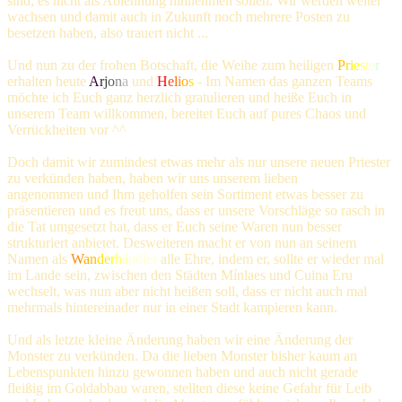
sind, es nicht als Ablehnung hinnehmen sollen. Wir werden weiter
wachsen und damit auch in Zukunft noch mehrere Posten zu
besetzen haben, also trauert nicht ...
Und nun zu der frohen Botschaft, die Weihe zum heiligen
P
r
i
e
s
t
e
r
erhalten heute
A
r
j
o
n
a
und
H
e
l
i
o
s
- Im Namen das ganzen Teams
möchte ich Euch ganz herzlich gratulieren und heiße Euch in
unserem Team willkommen, bereitet Euch auf pures Chaos und
Verrückheiten vor ^^
Doch damit wir zumindest etwas mehr als nur unsere neuen Priester
zu verkünden haben, haben wir uns unserem lieben
Aeki
angenommen und Ihm geholfen sein Sortiment etwas besser zu
präsentieren und es freut uns, dass er unsere Vorschläge so rasch in
die Tat umgesetzt hat, dass er Euch seine Waren nun besser
strukturiert anbietet. Desweiteren macht er von nun an seinem
Namen als
W
a
n
d
e
r
h
ä
ndler
alle Ehre, indem er, sollte er wieder mal
im Lande sein, zwischen den Städten Mínlaes und Cuina Eru
wechselt, was nun aber nicht heißen soll, dass er nicht auch mal
mehrmals hintereinader nur in einer Stadt kampieren kann.
Und als letzte kleine Änderung haben wir eine Änderung der
Monster zu verkünden. Da die lieben Monster bisher kaum an
Lebenspunkten hinzu gewonnen haben und auch nicht gerade
fleißig im Goldabbau waren, stellten diese keine Gefahr für Leib