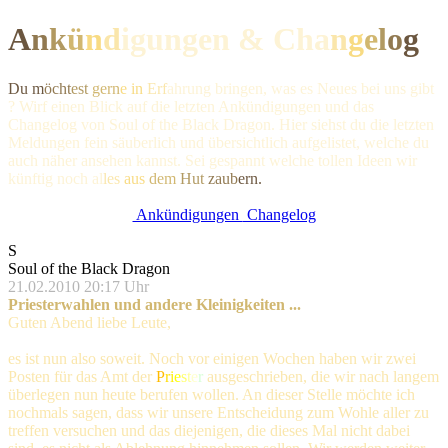
A
n
k
ü
n
d
igungen & Ch
a
n
g
e
l
o
g
Du m
öcht
est
gern
e in
Erf
ahrung bringen, was es Neues bei uns gibt
? Wirf einen Blick auf die letzten Ankündigungen und das
Changelog von Soul of the Black Dragon. Hier siehst du die letzten
Meldungen fein säuberlich und übersichtlich aufgelistet, welche du
auch näher ansehen kannst. Sei gespannt welche tollen Ideen wir
künftig noc
h al
les
aus
dem
Hut
zaub
ern.
Ankündigungen
Changelog
S
Soul of the Black Dragon
21.02.2010 20:17 Uhr
Priesterwahlen und andere Kleinigkeiten ...
Guten Abend liebe Leute,
es ist nun also soweit. Noch vor einigen Wochen haben wir zwei
Posten für das Amt der
P
r
i
e
s
t
e
r
ausgeschrieben, die wir nach langem
überlegen nun heute berufen wollen. An dieser Stelle möchte ich
nochmals sagen, dass wir unsere Entscheidung zum Wohle aller zu
treffen versuchen und das diejenigen, die dieses Mal nicht dabei