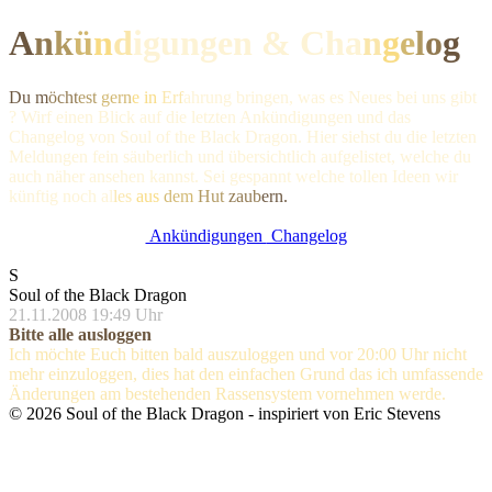
A
n
k
ü
n
d
igungen & Ch
a
n
g
e
l
o
g
Du m
öcht
est
gern
e in
Erf
ahrung bringen, was es Neues bei uns gibt
? Wirf einen Blick auf die letzten Ankündigungen und das
Changelog von Soul of the Black Dragon. Hier siehst du die letzten
Meldungen fein säuberlich und übersichtlich aufgelistet, welche du
auch näher ansehen kannst. Sei gespannt welche tollen Ideen wir
künftig noc
h al
les
aus
dem
Hut
zaub
ern.
Ankündigungen
Changelog
S
Soul of the Black Dragon
21.11.2008 19:49 Uhr
Bitte alle ausloggen
Ich möchte Euch bitten bald auszuloggen und vor 20:00 Uhr nicht
mehr einzuloggen, dies hat den einfachen Grund das ich umfassende
Änderungen am bestehenden Rassensystem vornehmen werde.
©
2026
Soul of the Black Dragon
- inspiriert von Eric Stevens