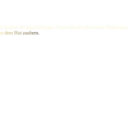
n Soul of the Black Dragon. Hier siehst du die letzten Meldungen
us
dem
Hut
zaub
ern.