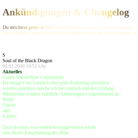
A
n
k
ü
n
d
igungen & Ch
a
n
g
e
l
o
g
Du m
öcht
est
gern
e in
Erf
ahrung bringen, was es Neues bei uns gibt ?
fein säuberlich und übersichtlich aufgelistet, welche du auch näher a
S
Soul of the Black Dragon
06.01.2009 19:51 Uhr
Aktuelles
Guten Abend liebe Community.
Da einige User wirklich über jede Änderung informiert
werden möchten, mache ich hier einfach mal den Anfang.
Meinerseits wurden farbliche Änderungen vorgenommen in:
Beute
Flüche
und
Zauber.
Dazu kommt, was vielleicht einige freuen wirdn
eine kleine Entschärfung des Ifrits.