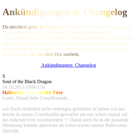
A
n
k
ü
n
d
igungen & Ch
a
n
g
e
l
o
g
Du m
öcht
est
gern
e in
Erf
ahrung bringen, was es Neues bei uns gibt
? Wirf einen Blick auf die letzten Ankündigungen und das
Changelog von Soul of the Black Dragon. Hier siehst du die letzten
Meldungen fein säuberlich und übersichtlich aufgelistet, welche du
auch näher ansehen kannst. Sei gespannt welche tollen Ideen wir
künftig noc
h al
les
aus
dem
Hut
zaub
ern.
Ankündigungen
Changelog
S
Soul of the Black Dragon
16.10.2013 19:00 Uhr
H
a
l
l
o
w
e
e
n
s
teh
t
v
o
r
d
e
r
T
ü
r
e
Guten Abend liebe Gruselfreunde,
wie Euch sicherlich nicht verborgen geblieben ist haben wir uns
bereits in unsere Gruseloutfits geworfen um uns schon einmal auf
das nahende Fest vorzubereiten ^^ Damit auch ihr in die passende
Stimmung kommt, aktivieren ab sofort wieder unsere Halloween-
Specials.