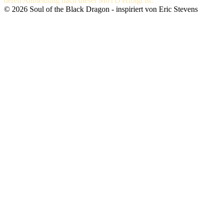
deren Anmeldung nach dieser MoTD erfolgt ist.
©
2026
Soul of the Black Dragon
- inspiriert von Eric Stevens