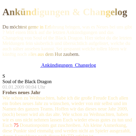
A
n
k
ü
n
d
igungen & Ch
a
n
g
e
l
o
g
Du m
öcht
est
gern
e in
Erf
ahrung bringen, was es Neues bei uns gibt
? Wirf einen Blick auf die letzten Ankündigungen und das
Changelog von Soul of the Black Dragon. Hier siehst du die letzten
Meldungen fein säuberlich und übersichtlich aufgelistet, welche du
auch näher ansehen kannst. Sei gespannt welche tollen Ideen wir
künftig noc
h al
les
aus
dem
Hut
zaub
ern.
Ankündigungen
Changelog
S
Soul of the Black Dragon
01.01.2009 00:04 Uhr
Frohes neues Jahr
Wie schon zu Weihnachten, habe ich die große Freude Euch allen
ein frohes neues Jahr zu wünschen, wieder von mir selbst und im
Namen des ganzen Teams. Hoffen wir das dieses neue Jahr 2009,
(noch) besser wird als das alte. Wie schon zu Weihnachten, haben
wir es uns nicht nehmen lassen Euch wieder etwas gutes zu tun und
Euch
75
Donationpoints gut zuschreiben. Als kleine Anmerkung,
diese Punkte sind einmalig und werden nicht an Spieler ausgezahlt,