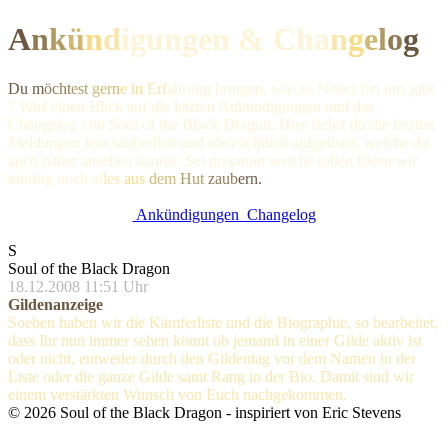
A
n
k
ü
n
d
igungen & Ch
a
n
g
e
l
o
g
Du m
öcht
est
gern
e in
Erf
ahrung bringen, was es Neues bei uns gibt
? Wirf einen Blick auf die letzten Ankündigungen und das
Changelog von Soul of the Black Dragon. Hier siehst du die letzten
Meldungen fein säuberlich und übersichtlich aufgelistet, welche du
auch näher ansehen kannst. Sei gespannt welche tollen Ideen wir
künftig noc
h al
les
aus
dem
Hut
zaub
ern.
Ankündigungen
Changelog
S
Soul of the Black Dragon
18.12.2008 11:51 Uhr
Gildenanzeige
Soeben haben wir die Kämferliste und die Biographie, so bearbeitet,
dass Ihr nun immer sehen könnt ob jemand in einer Gilde aktiv ist
oder nicht, entweder durch den Gildentag vor dem Namen in der
Liste oder die ganze Gilde samt Rang in der Bio. Damit sind wir
einem verstärkten Wunsch von Euch nachgekommen.
©
2026
Soul of the Black Dragon
- inspiriert von Eric Stevens