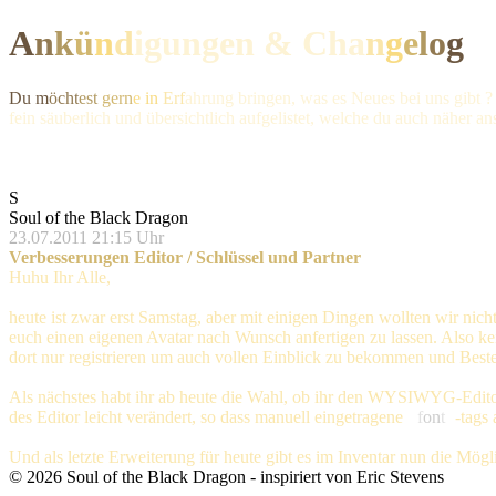
A
n
k
ü
n
d
igungen & Ch
a
n
g
e
l
o
g
Du m
öcht
est
gern
e in
Erf
ahrung bringen, was es Neues bei uns gibt ?
fein säuberlich und übersichtlich aufgelistet, welche du auch näher a
S
Soul of the Black Dragon
23.07.2011 21:15 Uhr
Verbesserungen Editor / Schlüssel und Partner
Huhu Ihr Alle,
heute ist zwar erst Samstag, aber mit einigen Dingen wollten wir n
euch einen eigenen Avatar nach Wunsch anfertigen zu lassen. Also k
dort nur registrieren um auch vollen Einblick zu bekommen und Beste
Als nächstes habt ihr ab heute die Wahl, ob ihr den WYSIWYG-Edito
des Editor leicht verändert, so dass manuell eingetragene
<
f
o
n
t
>
-tags 
Und als letzte Erweiterung für heute gibt es im Inventar nun die Mög
©
2026
Soul of the Black Dragon
- inspiriert von Eric Stevens