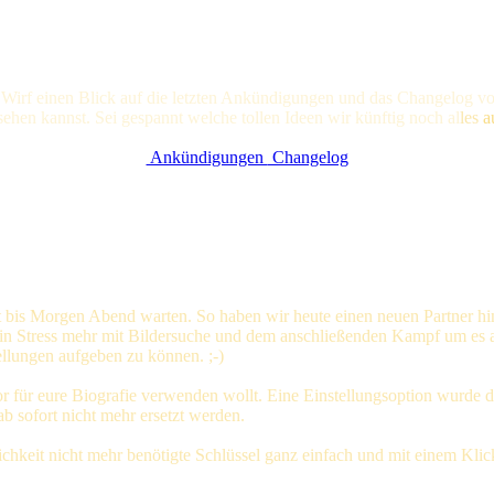
 Wirf einen Blick auf die letzten Ankündigungen und das Changelog vo
nsehen kannst. Sei gespannt welche tollen Ideen wir künftig noc
h al
les
a
Ankündigungen
Changelog
icht bis Morgen Abend warten. So haben wir heute einen neuen Partner
ein Stress mehr mit Bildersuche und dem anschließenden Kampf um es a
llungen aufgeben zu können. ;-)
r für eure Biografie verwenden wollt. Eine Einstellungsoption wurde 
ab sofort nicht mehr ersetzt werden.
lichkeit nicht mehr benötigte Schlüssel ganz einfach und mit einem Kli