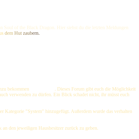
n Soul of the Black Dragon. Hier siehst du die letzten Meldungen
us
dem
Hut
zaub
ern.
 hinzu bekommen
Avatar Point
. Dieses Forum gibt euch die Möglichkeit
uch verwenden zu dürfen. Ein Blick schadet nicht, ihr müsst euch
der Kategorie "System" hinzugefügt. Außerdem wurde das verhalten
ck an den jeweiligen Hausbesitzer zurück zu geben.