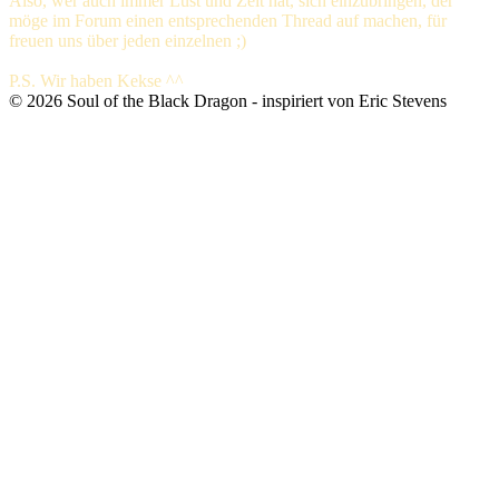
Also, wer auch immer Lust und Zeit hat, sich einzubringen, der
möge im Forum einen entsprechenden Thread auf machen, für
freuen uns über jeden einzelnen ;)
P.S. Wir haben Kekse ^^
©
2026
Soul of the Black Dragon
- inspiriert von Eric Stevens