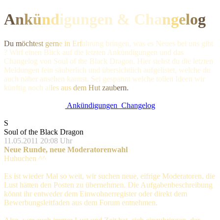
A
n
k
ü
n
d
igungen & Ch
a
n
g
e
l
o
g
Du m
öcht
est
gern
e in
Erf
ahrung bringen, was es Neues bei uns gibt
? Wirf einen Blick auf die letzten Ankündigungen und das
Changelog von Soul of the Black Dragon. Hier siehst du die letzten
Meldungen fein säuberlich und übersichtlich aufgelistet, welche du
auch näher ansehen kannst. Sei gespannt welche tollen Ideen wir
künftig noc
h al
les
aus
dem
Hut
zaub
ern.
Ankündigungen
Changelog
S
Soul of the Black Dragon
11.05.2011 20:08 Uhr
Neue Runde, neue Moderatorenwahl
Huhuchen ^^
Es ist wieder Mal so weit, wir suchen neue, eifrige Moderatoren, die
Lust hätten den Posten zu übernehmen. Die Aufgabenbeschreibung
könnt ihr entweder dem Einwohnerregister oder direkt dem
Bewerbungsleitfaden aus dem Forum entnehmen.