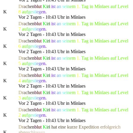
D
r
a
c
h
e
n
b
l
u
t
K
i
r
i
i
s
t
a
n
s
e
i
n
e
m
1.
Tag in Mínlaes auf Level
K
8
a
u
f
g
e
s
t
i
e
g
e
n.
Vor 2 Tagen - 10:43 Uhr in Mínlaes
D
r
a
c
h
e
n
b
l
u
t
K
i
r
i
i
s
t
a
n
s
e
i
n
e
m
1.
Tag in Mínlaes auf Level
K
7
a
u
f
g
e
s
t
i
e
g
e
n.
Vor 2 Tagen - 10:43 Uhr in Mínlaes
D
r
a
c
h
e
n
b
l
u
t
K
i
r
i
i
s
t
a
n
s
e
i
n
e
m
1.
Tag in Mínlaes auf Level
K
6
a
u
f
g
e
s
t
i
e
g
e
n.
Vor 2 Tagen - 10:43 Uhr in Mínlaes
D
r
a
c
h
e
n
b
l
u
t
K
i
r
i
i
s
t
a
n
s
e
i
n
e
m
1.
Tag in Mínlaes auf Level
K
5
a
u
f
g
e
s
t
i
e
g
e
n.
Vor 2 Tagen - 10:43 Uhr in Mínlaes
D
r
a
c
h
e
n
b
l
u
t
K
i
r
i
i
s
t
a
n
s
e
i
n
e
m
1.
Tag in Mínlaes auf Level
K
4
a
u
f
g
e
s
t
i
e
g
e
n.
Vor 2 Tagen - 10:43 Uhr in Mínlaes
D
r
a
c
h
e
n
b
l
u
t
K
i
r
i
i
s
t
a
n
s
e
i
n
e
m
1.
Tag in Mínlaes auf Level
K
3
a
u
f
g
e
s
t
i
e
g
e
n.
Vor 2 Tagen - 10:43 Uhr in Mínlaes
D
r
a
c
h
e
n
b
l
u
t
K
i
r
i
i
s
t
a
n
s
e
i
n
e
m
1.
Tag in Mínlaes auf Level
K
2
a
u
f
g
e
s
t
i
e
g
e
n.
Vor 2 Tagen - 10:43 Uhr in Mínlaes
D
r
a
c
h
e
n
b
l
u
t
K
i
r
i
h
a
t
e
i
n
e
k
u
r
z
e Ex
p
e
d
i
t
i
o
n
e
r
f
o
l
g
re
i
c
h
K
a
b
g
e
s
c
h
l
o
s
s
e
n.