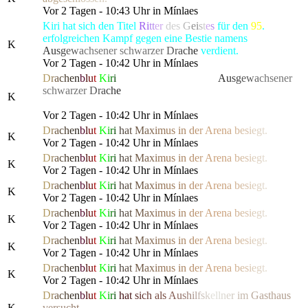
Vor 2 Tagen - 10:43 Uhr in Mínlaes
Kiri hat sich den Titel
Ri
tt
er
des
G
e
i
s
t
e
s
für den
95
.
erfolgreichen Kampf gegen eine Bestie namens
K
A
u
s
g
e
w
a
chsener schwarze
r
D
r
a
c
h
e
verdient.
Vor 2 Tagen - 10:42 Uhr in Mínlaes
D
r
a
c
h
e
n
b
l
u
t
K
i
r
i
hat die gefürchtete, als
A
u
s
g
e
w
a
chsener
schwarze
r
D
r
a
c
h
e
bekannte Kreatur besiegt, die alle
K
Bewohner von Lonari in Angst und Schrecken versetzte.
Vor 2 Tagen - 10:42 Uhr in Mínlaes
D
r
a
c
h
e
n
b
l
u
t
K
i
r
i
h
a
t
M
a
x
i
m
us
i
n
d
e
r
Are
n
a
b
e
s
i
e
g
t.
K
Vor 2 Tagen - 10:42 Uhr in Mínlaes
D
r
a
c
h
e
n
b
l
u
t
K
i
r
i
h
a
t
M
a
x
i
m
us
i
n
d
e
r
Are
n
a
b
e
s
i
e
g
t.
K
Vor 2 Tagen - 10:42 Uhr in Mínlaes
D
r
a
c
h
e
n
b
l
u
t
K
i
r
i
h
a
t
M
a
x
i
m
us
i
n
d
e
r
Are
n
a
b
e
s
i
e
g
t.
K
Vor 2 Tagen - 10:42 Uhr in Mínlaes
D
r
a
c
h
e
n
b
l
u
t
K
i
r
i
h
a
t
M
a
x
i
m
us
i
n
d
e
r
Are
n
a
b
e
s
i
e
g
t.
K
Vor 2 Tagen - 10:42 Uhr in Mínlaes
D
r
a
c
h
e
n
b
l
u
t
K
i
r
i
h
a
t
M
a
x
i
m
us
i
n
d
e
r
Are
n
a
b
e
s
i
e
g
t.
K
Vor 2 Tagen - 10:42 Uhr in Mínlaes
D
r
a
c
h
e
n
b
l
u
t
K
i
r
i
h
a
t
M
a
x
i
m
us
i
n
d
e
r
Are
n
a
b
e
s
i
e
g
t.
K
Vor 2 Tagen - 10:42 Uhr in Mínlaes
D
r
a
c
h
e
n
b
l
u
t
K
i
r
i
h
a
t
s
i
c
h
als
A
u
s
h
i
l
f
s
k
el
l
n
e
r
i
m
G
ast
h
a
u
s
K
v
e
r
s
u
c
h
t.