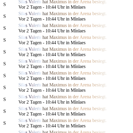
S
i
l
a
s
V
a
l
e
r
i
s
h
a
t
M
a
x
i
m
us
i
n
d
e
r
Are
n
a
b
e
s
i
e
g
t.
S
Vor 2 Tagen - 10:44 Uhr in Mínlaes
S
i
l
a
s
V
a
l
e
r
i
s
h
a
t
M
a
x
i
m
us
i
n
d
e
r
Are
n
a
b
e
s
i
e
g
t.
S
Vor 2 Tagen - 10:44 Uhr in Mínlaes
S
i
l
a
s
V
a
l
e
r
i
s
h
a
t
M
a
x
i
m
us
i
n
d
e
r
Are
n
a
b
e
s
i
e
g
t.
S
Vor 2 Tagen - 10:44 Uhr in Mínlaes
S
i
l
a
s
V
a
l
e
r
i
s
h
a
t
M
a
x
i
m
us
i
n
d
e
r
Are
n
a
b
e
s
i
e
g
t.
S
Vor 2 Tagen - 10:44 Uhr in Mínlaes
S
i
l
a
s
V
a
l
e
r
i
s
h
a
t
M
a
x
i
m
us
i
n
d
e
r
Are
n
a
b
e
s
i
e
g
t.
S
Vor 2 Tagen - 10:44 Uhr in Mínlaes
S
i
l
a
s
V
a
l
e
r
i
s
h
a
t
M
a
x
i
m
us
i
n
d
e
r
Are
n
a
b
e
s
i
e
g
t.
S
Vor 2 Tagen - 10:44 Uhr in Mínlaes
S
i
l
a
s
V
a
l
e
r
i
s
h
a
t
M
a
x
i
m
us
i
n
d
e
r
Are
n
a
b
e
s
i
e
g
t.
S
Vor 2 Tagen - 10:44 Uhr in Mínlaes
S
i
l
a
s
V
a
l
e
r
i
s
h
a
t
M
a
x
i
m
us
i
n
d
e
r
Are
n
a
b
e
s
i
e
g
t.
S
Vor 2 Tagen - 10:44 Uhr in Mínlaes
S
i
l
a
s
V
a
l
e
r
i
s
h
a
t
M
a
x
i
m
us
i
n
d
e
r
Are
n
a
b
e
s
i
e
g
t.
S
Vor 2 Tagen - 10:44 Uhr in Mínlaes
S
i
l
a
s
V
a
l
e
r
i
s
h
a
t
M
a
x
i
m
us
i
n
d
e
r
Are
n
a
b
e
s
i
e
g
t.
S
Vor 2 Tagen - 10:44 Uhr in Mínlaes
S
i
l
a
s
V
a
l
e
r
i
s
h
a
t
M
a
x
i
m
us
i
n
d
e
r
Are
n
a
b
e
s
i
e
g
t.
S
Vor 2 Tagen - 10:44 Uhr in Mínlaes
S
i
l
a
s
V
a
l
e
r
i
s
h
a
t
M
a
x
i
m
us
i
n
d
e
r
Are
n
a
b
e
s
i
e
g
t.