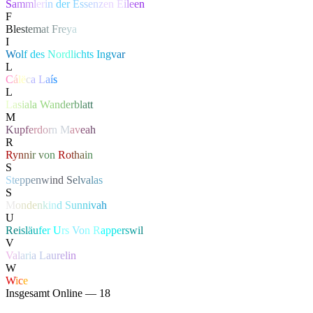
S
a
m
m
l
e
r
i
n
de
r
E
s
s
e
n
z
en
E
i
l
e
e
n
F
B
l
e
s
t
e
m
a
t
F
r
e
y
a
I
W
o
l
f
d
e
s
N
or
d
l
i
c
h
t
s
I
n
g
v
a
r
L
C
á
l
ë
c
a
L
a
í
s
L
L
a
s
i
a
l
a
W
a
n
d
e
r
b
l
a
t
t
M
K
u
p
f
e
r
d
o
r
n
M
a
v
e
a
h
R
R
y
n
n
i
r
v
o
n
R
o
t
h
a
i
n
S
S
t
e
p
p
e
n
w
i
n
d
S
e
l
v
a
l
a
s
S
M
o
n
d
e
n
k
i
n
d
S
u
n
n
i
v
a
h
U
Re
isl
äu
fe
r
U
rs
Vo
n R
ap
pe
rs
wi
l
V
V
a
l
a
r
i
a
L
a
u
r
e
l
i
n
W
W
i
c
e
Insgesamt Online — 18