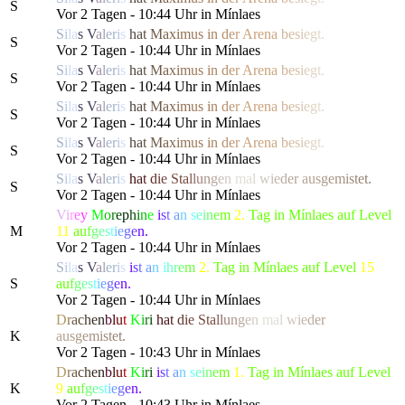
S
Vor 2 Tagen - 10:44 Uhr in Mínlaes
S
i
l
a
s
V
a
l
e
r
i
s
h
a
t
M
a
x
i
m
us
i
n
d
e
r
Are
n
a
b
e
s
i
e
g
t.
S
Vor 2 Tagen - 10:44 Uhr in Mínlaes
S
i
l
a
s
V
a
l
e
r
i
s
h
a
t
M
a
x
i
m
us
i
n
d
e
r
Are
n
a
b
e
s
i
e
g
t.
S
Vor 2 Tagen - 10:44 Uhr in Mínlaes
S
i
l
a
s
V
a
l
e
r
i
s
h
a
t
M
a
x
i
m
us
i
n
d
e
r
Are
n
a
b
e
s
i
e
g
t.
S
Vor 2 Tagen - 10:44 Uhr in Mínlaes
S
i
l
a
s
V
a
l
e
r
i
s
h
a
t
M
a
x
i
m
us
i
n
d
e
r
Are
n
a
b
e
s
i
e
g
t.
S
Vor 2 Tagen - 10:44 Uhr in Mínlaes
S
i
l
a
s
V
a
l
e
r
i
s
h
a
t
d
i
e
St
a
l
l
u
n
g
e
n
m
a
l
w
i
e
d
er
a
u
s
g
e
m
i
s
t
e
t
.
S
Vor 2 Tagen - 10:44 Uhr in Mínlaes
V
i
r
e
y
M
o
r
e
p
h
i
n
e
i
s
t
a
n
s
e
i
n
e
m
2.
Tag in Mínlaes auf Level
M
11
a
u
f
g
e
s
t
i
e
g
e
n.
Vor 2 Tagen - 10:44 Uhr in Mínlaes
S
i
l
a
s
V
a
l
e
r
i
s
i
s
t
a
n
i
h
r
e
m
2.
Tag in Mínlaes auf Level
15
S
a
u
f
g
e
s
t
i
e
g
e
n.
Vor 2 Tagen - 10:44 Uhr in Mínlaes
D
r
a
c
h
e
n
b
l
u
t
K
i
r
i
h
a
t
d
i
e
St
a
l
l
u
n
g
e
n
m
a
l
w
i
e
d
er
K
a
u
s
g
e
m
i
s
t
e
t
.
Vor 2 Tagen - 10:43 Uhr in Mínlaes
D
r
a
c
h
e
n
b
l
u
t
K
i
r
i
i
s
t
a
n
s
e
i
n
e
m
1.
Tag in Mínlaes auf Level
K
9
a
u
f
g
e
s
t
i
e
g
e
n.
Vor 2 Tagen - 10:43 Uhr in Mínlaes