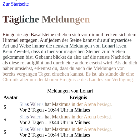
Z
ur Startseite
T
ä
g
l
i
c
h
e
M
el
d
u
n
g
e
n
E
i
n
i
g
e
r
i
e
s
i
g
e
B
a
s
a
l
t
s
t
e
i
n
e
e
r
h
e
b
e
n
s
i
c
h
v
o
r
d
i
r
u
n
d
r
e
c
k
e
n
s
i
c
h
d
e
m
H
i
m
m
e
l
e
n
t
g
e
g
e
n
.
A
u
f
j
e
d
e
m
d
e
r
S
t
e
i
n
e
k
a
n
n
s
t
d
u
a
u
f
m
y
s
t
e
r
i
ö
s
e
A
r
t
u
n
d
W
e
i
s
e
i
m
m
e
r
d
i
e
n
e
u
s
t
e
n Meldungen von Lonari lesen.
Ke
i
n
Z
w
e
i
f
e
l
,
d
a
s
s
d
u
h
i
e
r
v
o
r
m
a
g
i
s
c
h
e
n
S
t
e
i
n
e
n
z
u
m
S
t
e
h
e
n
g
e
k
o
m
m
e
n
b
i
s
t
.
G
e
b
a
n
n
t
b
l
i
c
k
s
t
d
u
a
l
s
o
a
u
f
d
i
e
n
e
u
s
t
e
N
a
c
h
r
i
c
h
t
,
a
l
s
d
i
e
s
e
r
o
t
a
u
f
g
l
ü
h
t
u
n
d
d
u
r
c
h
e
i
n
e
andere ersetzt wird. Als du dich
n
ä
h
e
r
u
m
s
i
e
h
s
t
,
e
r
k
e
n
n
s
t
d
u
,
d
a
s
s
d
u
a
u
c
h
d
i
e
M
e
l
d
u
n
g
e
n
v
o
n
b
e
r
e
i
t
s
v
e
r
g
a
n
g
e
n
T
a
g
e
n
e
i
n
s
e
h
e
n
k
a
n
n
s
t
.
E
s
i
s
t
,
a
l
s
s
t
ü
n
d
e
d
i
r
e
i
n
e
C
h
r
o
n
i
k
a
l
l
e
r
n
u
r
d
e
n
k
b
a
r
e
n
E
r
e
i
g
n
isse des Landes zur Verfügung.
Meldungen von Lonari
Avatar
Ereignis
S
i
l
a
s
V
a
l
e
r
i
s
h
a
t
M
a
x
i
m
us
i
n
d
e
r
Are
n
a
b
e
s
i
e
g
t.
S
Vor 2 Tagen - 10:44 Uhr in Mínlaes
S
i
l
a
s
V
a
l
e
r
i
s
h
a
t
M
a
x
i
m
us
i
n
d
e
r
Are
n
a
b
e
s
i
e
g
t.
S
Vor 2 Tagen - 10:44 Uhr in Mínlaes
S
i
l
a
s
V
a
l
e
r
i
s
h
a
t
M
a
x
i
m
us
i
n
d
e
r
Are
n
a
b
e
s
i
e
g
t.
S
Vor 2 Tagen - 10:44 Uhr in Mínlaes