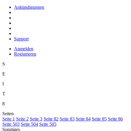
Ankündigungen
Support
Anmelden
Registrieren
S
E
I
T
8
Seiten
S
eite 1
S
e
ite 2
Se
i
te 3
Sei
t
e 82
Seite
8
3
Seite 8
4
Seite 8
5
Seite 8
6
Seite 5
0
3
Seite 504
Seite 505
Sonstiges