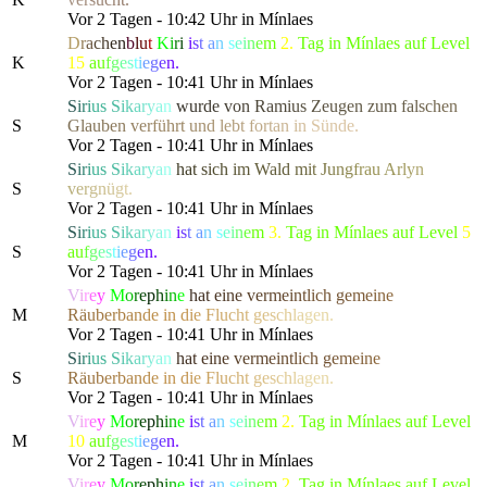
Vor 2 Tagen - 10:42 Uhr in Mínlaes
D
r
a
c
h
e
n
b
l
u
t
K
i
r
i
i
s
t
a
n
s
e
i
n
e
m
2.
Tag in Mínlaes auf Level
K
15
a
u
f
g
e
s
t
i
e
g
e
n.
Vor 2 Tagen - 10:41 Uhr in Mínlaes
S
i
r
i
u
s
S
i
k
a
r
y
a
n
w
u
r
d
e
v
o
n
R
a
m
i
u
s
Z
e
u
g
en zu
m
f
a
l
s
c
h
e
n
S
G
l
a
u
b
e
n
v
e
r
führ
t
u
n
d
l
e
b
t
f
o
r
t
a
n
i
n
Sünde.
Vor 2 Tagen - 10:41 Uhr in Mínlaes
S
i
r
i
u
s
S
i
k
a
r
y
a
n
h
a
t
s
i
c
h
i
m
Wal
d
m
i
t
J
u
n
g
f
rau
A
r
l
y
n
S
v
e
r
g
n
ü
g
t.
Vor 2 Tagen - 10:41 Uhr in Mínlaes
S
i
r
i
u
s
S
i
k
a
r
y
a
n
i
s
t
a
n
s
e
i
n
e
m
3.
Tag in Mínlaes auf Level
5
S
a
u
f
g
e
s
t
i
e
g
e
n.
Vor 2 Tagen - 10:41 Uhr in Mínlaes
V
i
r
e
y
M
o
r
e
p
h
i
n
e
h
a
t
e
i
n
e
v
e
r
m
e
i
n
t
l
ich
g
e
m
e
i
n
e
M
R
ä
u
b
e
r
b
a
n
d
e
in
d
i
e
F
l
u
c
h
t
g
e
s
c
h
l
a
gen.
Vor 2 Tagen - 10:41 Uhr in Mínlaes
S
i
r
i
u
s
S
i
k
a
r
y
a
n
h
a
t
e
i
n
e
v
e
r
m
e
i
n
t
l
ich
g
e
m
e
i
n
e
S
R
ä
u
b
e
r
b
a
n
d
e
in
d
i
e
F
l
u
c
h
t
g
e
s
c
h
l
a
gen.
Vor 2 Tagen - 10:41 Uhr in Mínlaes
V
i
r
e
y
M
o
r
e
p
h
i
n
e
i
s
t
a
n
s
e
i
n
e
m
2.
Tag in Mínlaes auf Level
M
10
a
u
f
g
e
s
t
i
e
g
e
n.
Vor 2 Tagen - 10:41 Uhr in Mínlaes
V
i
r
e
y
M
o
r
e
p
h
i
n
e
i
s
t
a
n
s
e
i
n
e
m
2.
Tag in Mínlaes auf Level