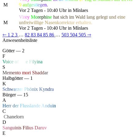
M
9
a
u
f
g
e
s
t
i
e
g
e
n.
Vor 2 Tagen - 10:40 Uhr in Mínlaes
V
i
r
e
y
M
o
r
e
p
h
i
n
e
h
a
t
s
i
c
h
i
m
W
a
l
d
l
a
ng gel
e
g
t
u
n
d
e
i
n
e
M
u
n
f
r
e
i
w
i
llig
e
N
a
s
e
n
k
o
r
r
e
k
t
u
r
e
r
h
a
l
t
en.
Vor 2 Tagen - 10:40 Uhr in Mínlaes
⇽
1
2
3
…
82
83
84
85
86
…
503
504
505
⇾
Anwesenheitsliste
Götter — 2
F
V
o
i
c
e
o
f
Li
f
e
F
i
l
y
i
n
a
S
M
e
m
e
n
t
o
mo
r
i
S
h
a
d
d
a
r
Halbgötter — 1
K
S
c
h
w
a
r
z
e
r
P
h
ö
n
ix
K
y
n
d
r
a
Bürger — 15
A
H
e
r
r
d
e
r
F
l
u
s
s
l
a
n
d
e
A
n
d
u
i
n
C
‏
C
hanelor
n
D
S
a
n
g
u
i
n
i
s
F
i
l
i
u
s
D
a
r
u
v
E