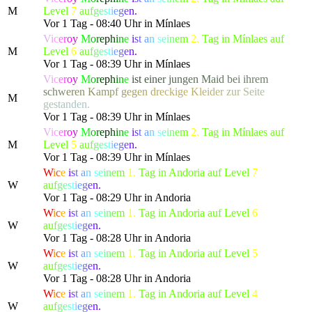
M
Level
7
a
u
f
g
e
s
t
i
e
g
e
n.
Vor 1 Tag - 08:40 Uhr in Mínlaes
V
i
c
e
r
o
y
M
o
r
e
p
h
i
n
e
i
s
t
a
n
s
e
i
n
e
m
2.
Tag in Mínlaes auf
M
Level
6
a
u
f
g
e
s
t
i
e
g
e
n.
Vor 1 Tag - 08:39 Uhr in Mínlaes
V
i
c
e
r
o
y
M
o
r
e
p
h
i
n
e
i
s
t
e
i
n
e
r
j
u
n
g
e
n
M
a
i
d
b
e
i ihre
m
s
c
h
w
e
r
e
n
K
a
m
p
f
g
e
g
e
n
d
r
eckig
e
K
l
e
i
d
e
r
z
u
r
S
e
i
t
e
M
g
e
s
t
a
nden.
Vor 1 Tag - 08:39 Uhr in Mínlaes
V
i
c
e
r
o
y
M
o
r
e
p
h
i
n
e
i
s
t
a
n
s
e
i
n
e
m
2.
Tag in Mínlaes auf
M
Level
5
a
u
f
g
e
s
t
i
e
g
e
n.
Vor 1 Tag - 08:39 Uhr in Mínlaes
W
i
c
e
i
s
t
a
n
s
e
i
n
e
m
1.
Tag in Andoria auf Level
7
W
a
u
f
g
e
s
t
i
e
g
e
n.
Vor 1 Tag - 08:29 Uhr in Andoria
W
i
c
e
i
s
t
a
n
s
e
i
n
e
m
1.
Tag in Andoria auf Level
6
W
a
u
f
g
e
s
t
i
e
g
e
n.
Vor 1 Tag - 08:28 Uhr in Andoria
W
i
c
e
i
s
t
a
n
s
e
i
n
e
m
1.
Tag in Andoria auf Level
5
W
a
u
f
g
e
s
t
i
e
g
e
n.
Vor 1 Tag - 08:28 Uhr in Andoria
W
i
c
e
i
s
t
a
n
s
e
i
n
e
m
1.
Tag in Andoria auf Level
4
W
a
u
f
g
e
s
t
i
e
g
e
n.