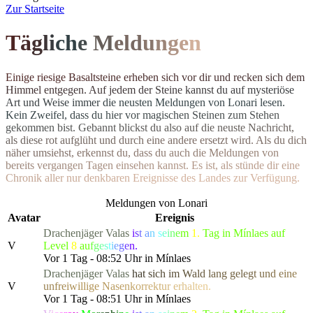
Z
ur Startseite
T
ä
g
l
i
c
h
e
M
el
d
u
n
g
e
n
E
i
n
i
g
e
r
i
e
s
i
g
e
B
a
s
a
l
t
s
t
e
i
n
e
e
r
h
e
b
e
n
s
i
c
h
v
o
r
d
i
r
u
n
d
r
e
c
k
e
n
s
i
c
h
d
e
m
H
i
m
m
e
l
e
n
t
g
e
g
e
n
.
A
u
f
j
e
d
e
m
d
e
r
S
t
e
i
n
e
k
a
n
n
s
t
d
u
a
u
f
m
y
s
t
e
r
i
ö
s
e
A
r
t
u
n
d
W
e
i
s
e
i
m
m
e
r
d
i
e
n
e
u
s
t
e
n Meldungen von Lonari lesen.
Ke
i
n
Z
w
e
i
f
e
l
,
d
a
s
s
d
u
h
i
e
r
v
o
r
m
a
g
i
s
c
h
e
n
S
t
e
i
n
e
n
z
u
m
S
t
e
h
e
n
g
e
k
o
m
m
e
n
b
i
s
t
.
G
e
b
a
n
n
t
b
l
i
c
k
s
t
d
u
a
l
s
o
a
u
f
d
i
e
n
e
u
s
t
e
N
a
c
h
r
i
c
h
t
,
a
l
s
d
i
e
s
e
r
o
t
a
u
f
g
l
ü
h
t
u
n
d
d
u
r
c
h
e
i
n
e
andere ersetzt wird. Als du dich
n
ä
h
e
r
u
m
s
i
e
h
s
t
,
e
r
k
e
n
n
s
t
d
u
,
d
a
s
s
d
u
a
u
c
h
d
i
e
M
e
l
d
u
n
g
e
n
v
o
n
b
e
r
e
i
t
s
v
e
r
g
a
n
g
e
n
T
a
g
e
n
e
i
n
s
e
h
e
n
k
a
n
n
s
t
.
E
s
i
s
t
,
a
l
s
s
t
ü
n
d
e
d
i
r
e
i
n
e
C
h
r
o
n
i
k
a
l
l
e
r
n
u
r
d
e
n
k
b
a
r
e
n
E
r
e
i
g
n
isse des Landes zur Verfügung.
Meldungen von Lonari
Avatar
Ereignis
Drachenjäger
Valas
i
s
t
a
n
s
e
i
n
e
m
1.
Tag in Mínlaes auf
V
Level
8
a
u
f
g
e
s
t
i
e
g
e
n.
Vor 1 Tag - 08:52 Uhr in Mínlaes
Drachenjäger
Valas
h
a
t
s
i
c
h
i
m
W
a
l
d
l
a
ng gel
e
g
t
u
n
d
e
i
n
e
V
u
n
f
r
e
i
w
i
llig
e
N
a
s
e
n
k
o
r
r
e
k
t
u
r
e
r
h
a
l
t
en.
Vor 1 Tag - 08:51 Uhr in Mínlaes