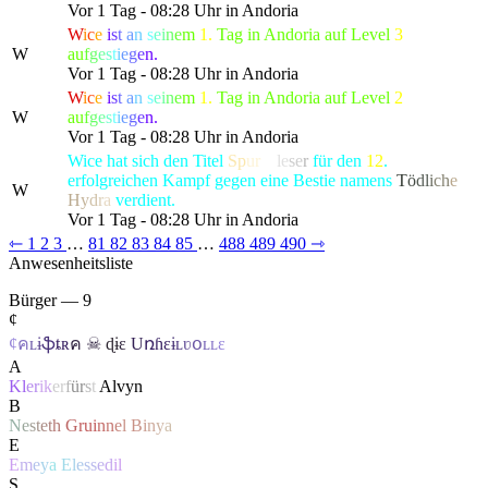
Vor 1 Tag - 08:28 Uhr in Andoria
W
i
c
e
i
s
t
a
n
s
e
i
n
e
m
1.
Tag in Andoria auf Level
3
W
a
u
f
g
e
s
t
i
e
g
e
n.
Vor 1 Tag - 08:28 Uhr in Andoria
W
i
c
e
i
s
t
a
n
s
e
i
n
e
m
1.
Tag in Andoria auf Level
2
W
a
u
f
g
e
s
t
i
e
g
e
n.
Vor 1 Tag - 08:28 Uhr in Andoria
Wice hat sich den Titel
Sp
ur
en
le
se
r
für den
12
.
erfolgreichen Kampf gegen eine Bestie namens
T
ö
d
l
i
c
h
e
W
H
y
d
r
a
verdient.
Vor 1 Tag - 08:28 Uhr in Andoria
⇽
1
2
3
…
81
82
83
84
85
…
488
489
490
⇾
Anwesenheitsliste
Bürger — 9
¢
¢
ค
ʟ
ɨ
ֆ
ȶ
ʀ
ค
☠
ɖ
ɨ
ɛ
U
ռɦ
ɛ
ɨ
ʟ
ʋ
օ
ʟ
ʟ
ɛ
A
Kl
er
ik
er
f
ü
r
s
t
Alvyn
B
N
e
s
t
e
t
h
G
ru
i
n
n
e
l
B
i
n
y
a
E
E
m
e
y
a
E
l
e
s
s
e
d
il
S