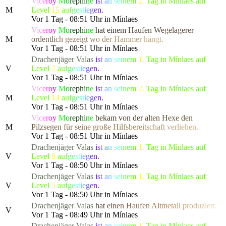
V
i
c
e
r
o
y
M
o
r
e
p
h
i
n
e
i
s
t
a
n
s
e
i
n
e
m
2.
Tag in Mínlaes auf
M
Level
15
a
u
f
g
e
s
t
i
e
g
e
n.
Vor 1 Tag - 08:51 Uhr in Mínlaes
V
i
c
e
r
o
y
M
o
r
e
p
h
i
n
e
h
a
t
e
i
n
e
m
H
a
u
f
e
n
W
egel
a
g
e
r
e
r
M
o
r
d
e
n
t
l
i
c
h
g
eze
i
g
t
w
o
d
e
r
H
a
m
m
e
r
h
ängt.
Vor 1 Tag - 08:51 Uhr in Mínlaes
Drachenjäger
Valas
i
s
t
a
n
s
e
i
n
e
m
1.
Tag in Mínlaes auf
V
Level
7
a
u
f
g
e
s
t
i
e
g
e
n.
Vor 1 Tag - 08:51 Uhr in Mínlaes
V
i
c
e
r
o
y
M
o
r
e
p
h
i
n
e
i
s
t
a
n
s
e
i
n
e
m
2.
Tag in Mínlaes auf
M
Level
14
a
u
f
g
e
s
t
i
e
g
e
n.
Vor 1 Tag - 08:51 Uhr in Mínlaes
V
i
c
e
r
o
y
M
o
r
e
p
h
i
n
e
b
e
k
a
m
v
o
n
d
e
r
a
l
t
e
n
H
exe de
n
M
P
i
l
z
s
e
g
e
n
f
ü
r
s
e
i
n
e
große
H
i
l
f
s
b
e
r
e
i
t
s
c
h
a
f
t
v
e
r
l
i
e
h
en.
Vor 1 Tag - 08:51 Uhr in Mínlaes
Drachenjäger
Valas
i
s
t
a
n
s
e
i
n
e
m
1.
Tag in Mínlaes auf
V
Level
6
a
u
f
g
e
s
t
i
e
g
e
n.
Vor 1 Tag - 08:50 Uhr in Mínlaes
Drachenjäger
Valas
i
s
t
a
n
s
e
i
n
e
m
1.
Tag in Mínlaes auf
V
Level
5
a
u
f
g
e
s
t
i
e
g
e
n.
Vor 1 Tag - 08:50 Uhr in Mínlaes
Drachenjäger
Valas
h
a
t
e
i
n
e
n
Ha
u
f
e
n
A
l
t
m
e
ta
l
l
p
r
o
d
u
z
i
e
r
t.
V
Vor 1 Tag - 08:49 Uhr in Mínlaes
Drachenjäger
Valas
i
s
t
a
n
s
e
i
n
e
m
1.
Tag in Mínlaes auf