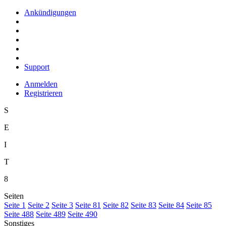
Ankündigungen
Support
Anmelden
Registrieren
S
E
I
T
8
Seiten
S
eite 1
S
e
ite 2
Se
i
te 3
Sei
t
e 81
Seite
8
2
Seite 8
3
Seite 8
4
Seite 8
5
Seite 488
Seite 48
9
Seite 49
0
Sonstiges