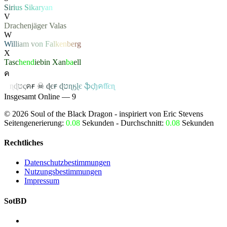
S
i
r
i
u
s
S
i
k
a
r
y
a
n
V
Drachenjäger
Valas
W
W
i
l
l
i
a
m
v
o
n
F
a
l
k
e
n
b
e
r
g
X
Tasc
hend
iebin
Xan
ba
ell
ค
ค
ɳ
ɖ
ט
ς
ค
ꞧ
☠
ɖ
є
ꞧ
ɖ
ט
ɳ
ӄ
ɭ
є
ֆ
ς
ђ
ค
ƭƭєɳ
Insgesamt Online — 9
©
2026
Soul of the Black Dragon
- inspiriert von Eric Stevens
Seitengenerierung:
0.08
Sekunden - Durchschnitt:
0.08
Sekunden
Rechtliches
Datenschutzbestimmungen
Nutzungsbestimmungen
Impressum
SotBD