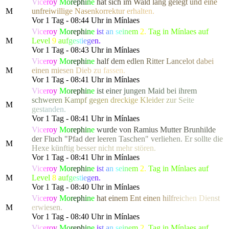
V
i
c
e
r
o
y
M
o
r
e
p
h
i
n
e
h
a
t
s
i
c
h
i
m
W
a
l
d
l
a
ng gel
e
g
t
u
n
d
e
i
n
e
M
u
n
f
r
e
i
w
i
llig
e
N
a
s
e
n
k
o
r
r
e
k
t
u
r
e
r
h
a
l
t
en.
Vor 1 Tag - 08:44 Uhr in Mínlaes
V
i
c
e
r
o
y
M
o
r
e
p
h
i
n
e
i
s
t
a
n
s
e
i
n
e
m
2.
Tag in Mínlaes auf
M
Level
9
a
u
f
g
e
s
t
i
e
g
e
n.
Vor 1 Tag - 08:43 Uhr in Mínlaes
V
i
c
e
r
o
y
M
o
r
e
p
h
i
n
e
h
a
l
f
d
e
m
e
d
l
e
n
R
i
tter
L
a
n
c
e
l
o
t
d
a
b
e
i
M
e
inen
m
i
e
s
e
n
D
i
e
b
z
u
f
a
ssen.
Vor 1 Tag - 08:41 Uhr in Mínlaes
V
i
c
e
r
o
y
M
o
r
e
p
h
i
n
e
i
s
t
e
i
n
e
r
j
u
n
g
e
n
M
a
i
d
b
e
i ihre
m
s
c
h
w
e
r
e
n
K
a
m
p
f
g
e
g
e
n
d
r
eckig
e
K
l
e
i
d
e
r
z
u
r
S
e
i
t
e
M
g
e
s
t
a
nden.
Vor 1 Tag - 08:41 Uhr in Mínlaes
V
i
c
e
r
o
y
M
o
r
e
p
h
i
n
e
w
u
r
d
e
v
o
n
R
a
m
i
u
s
M
u
t
t
e
r
B
r
u
n
h
i
l
d
e
d
e
r Fluch
"
P
f
a
d
d
e
r
l
e
e
r
e
n
T
a
s
c
h
e
n
"
v
e
r
l
i
e
h
e
n
.
Er soll
t
e
d
i
e
M
H
e
x
e
k
ü
n
f
t
i
g
b
e
s
s
e
r
n
i
c
h
t
m
e
h
r
stören.
Vor 1 Tag - 08:41 Uhr in Mínlaes
V
i
c
e
r
o
y
M
o
r
e
p
h
i
n
e
i
s
t
a
n
s
e
i
n
e
m
2.
Tag in Mínlaes auf
M
Level
8
a
u
f
g
e
s
t
i
e
g
e
n.
Vor 1 Tag - 08:40 Uhr in Mínlaes
V
i
c
e
r
o
y
M
o
r
e
p
h
i
n
e
h
a
t
e
i
n
e
m
E
n
t ei
n
e
n
h
i
l
f
r
e
i
c
h
en
D
i
e
n
s
t
M
e
r
w
i
e
s
e
n.
Vor 1 Tag - 08:40 Uhr in Mínlaes
V
i
c
e
r
o
y
M
o
r
e
p
h
i
n
e
i
s
t
a
n
s
e
i
n
e
m
2.
Tag in Mínlaes auf