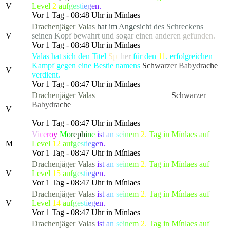
V
Level
2
a
u
f
g
e
s
t
i
e
g
e
n.
Vor 1 Tag - 08:48 Uhr in Mínlaes
Drachenjäger
Valas
h
a
t
i
m
A
n
g
e
s
i
c
h
t
d
e
s
S
c
hreck
e
n
s
V
s
e
i
n
e
n
K
o
p
f
b
e
w
a
h
r
t und
s
o
g
a
r
e
i
n
e
n
a
n
d
e
r
e
n
g
e
f
u
n
den.
Vor 1 Tag - 08:48 Uhr in Mínlaes
Valas hat sich den Titel
S
p
ä
h
e
r
für den
11
. erfolgreichen
Kampf gegen eine Bestie namens
S
c
h
w
a
r
z
er Ba
b
y
d
r
a
c
h
e
V
verdient.
Vor 1 Tag - 08:47 Uhr in Mínlaes
Drachenjäger
Valas
hat die gefürchtete, als
S
c
h
w
a
r
z
er
Ba
b
y
d
r
a
c
h
e
bekannte Kreatur besiegt, die alle Bewohner
V
von Lonari in Angst und Schrecken versetzte.
Vor 1 Tag - 08:47 Uhr in Mínlaes
V
i
c
e
r
o
y
M
o
r
e
p
h
i
n
e
i
s
t
a
n
s
e
i
n
e
m
2.
Tag in Mínlaes auf
M
Level
12
a
u
f
g
e
s
t
i
e
g
e
n.
Vor 1 Tag - 08:47 Uhr in Mínlaes
Drachenjäger
Valas
i
s
t
a
n
s
e
i
n
e
m
2.
Tag in Mínlaes auf
V
Level
15
a
u
f
g
e
s
t
i
e
g
e
n.
Vor 1 Tag - 08:47 Uhr in Mínlaes
Drachenjäger
Valas
i
s
t
a
n
s
e
i
n
e
m
2.
Tag in Mínlaes auf
V
Level
14
a
u
f
g
e
s
t
i
e
g
e
n.
Vor 1 Tag - 08:47 Uhr in Mínlaes
Drachenjäger
Valas
i
s
t
a
n
s
e
i
n
e
m
2.
Tag in Mínlaes auf