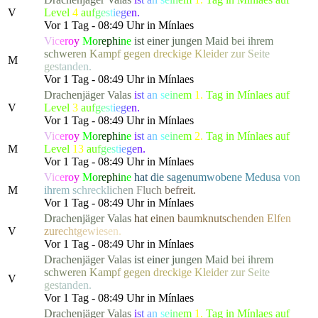
V
Level
4
a
u
f
g
e
s
t
i
e
g
e
n.
Vor 1 Tag - 08:49 Uhr in Mínlaes
V
i
c
e
r
o
y
M
o
r
e
p
h
i
n
e
i
s
t
e
i
n
e
r
j
u
n
g
e
n
M
a
i
d
b
e
i ihre
m
s
c
h
w
e
r
e
n
K
a
m
p
f
g
e
g
e
n
d
r
eckig
e
K
l
e
i
d
e
r
z
u
r
S
e
i
t
e
M
g
e
s
t
a
nden.
Vor 1 Tag - 08:49 Uhr in Mínlaes
Drachenjäger
Valas
i
s
t
a
n
s
e
i
n
e
m
1.
Tag in Mínlaes auf
V
Level
3
a
u
f
g
e
s
t
i
e
g
e
n.
Vor 1 Tag - 08:49 Uhr in Mínlaes
V
i
c
e
r
o
y
M
o
r
e
p
h
i
n
e
i
s
t
a
n
s
e
i
n
e
m
2.
Tag in Mínlaes auf
M
Level
13
a
u
f
g
e
s
t
i
e
g
e
n.
Vor 1 Tag - 08:49 Uhr in Mínlaes
V
i
c
e
r
o
y
M
o
r
e
p
h
i
n
e
h
a
t
d
i
e
s
a
g
e
n
u
m
w
o
b
ene
M
e
d
u
s
a
v
o
n
M
i
h
r
e
m
s
chre
c
k
l
i
c
h
e
n
F
l
u
c
h
b
e
f
r
e
it.
Vor 1 Tag - 08:49 Uhr in Mínlaes
Drachenjäger
Valas
h
a
t
e
i
n
e
n
b
a
u
mkn
u
t
s
c
h
e
n
d
e
n
E
l
f
en
V
z
u
r
e
c
h
t
g
e
w
i
e
s
e
n.
Vor 1 Tag - 08:49 Uhr in Mínlaes
Drachenjäger
Valas
i
s
t
e
i
n
e
r
j
u
n
g
e
n
M
a
i
d
b
e
i ihre
m
s
c
h
w
e
r
e
n
K
a
m
p
f
g
e
g
e
n
d
r
eckig
e
K
l
e
i
d
e
r
z
u
r
S
e
i
t
e
V
g
e
s
t
a
nden.
Vor 1 Tag - 08:49 Uhr in Mínlaes
Drachenjäger
Valas
i
s
t
a
n
s
e
i
n
e
m
1.
Tag in Mínlaes auf