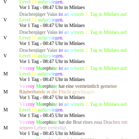
V
Level
13
a
u
f
g
e
s
t
i
e
g
e
n.
Vor 1 Tag - 08:47 Uhr in Mínlaes
Drachenjäger
Valas
i
s
t
a
n
s
e
i
n
e
m
2.
Tag in Mínlaes auf
V
Level
12
a
u
f
g
e
s
t
i
e
g
e
n.
Vor 1 Tag - 08:47 Uhr in Mínlaes
Drachenjäger
Valas
i
s
t
a
n
s
e
i
n
e
m
2.
Tag in Mínlaes auf
V
Level
11
a
u
f
g
e
s
t
i
e
g
e
n.
Vor 1 Tag - 08:47 Uhr in Mínlaes
Drachenjäger
Valas
i
s
t
a
n
s
e
i
n
e
m
2.
Tag in Mínlaes auf
V
Level
10
a
u
f
g
e
s
t
i
e
g
e
n.
Vor 1 Tag - 08:47 Uhr in Mínlaes
V
i
c
e
r
o
y
M
o
r
e
p
h
i
n
e
i
s
t
a
n
s
e
i
n
e
m
2.
Tag in Mínlaes auf
M
Level
11
a
u
f
g
e
s
t
i
e
g
e
n.
Vor 1 Tag - 08:47 Uhr in Mínlaes
V
i
c
e
r
o
y
M
o
r
e
p
h
i
n
e
h
a
t
e
i
n
e
v
e
r
m
e
i
n
t
l
ich
g
e
m
e
i
n
e
M
R
ä
u
b
e
r
b
a
n
d
e
in
d
i
e
F
l
u
c
h
t
g
e
s
c
h
l
a
gen.
Vor 1 Tag - 08:47 Uhr in Mínlaes
V
i
c
e
r
o
y
M
o
r
e
p
h
i
n
e
i
s
t
a
n
s
e
i
n
e
m
2.
Tag in Mínlaes auf
M
Level
10
a
u
f
g
e
s
t
i
e
g
e
n.
Vor 1 Tag - 08:45 Uhr in Mínlaes
V
i
c
e
r
o
y
M
o
r
e
p
h
i
n
e
h
a
t
d
i
e
B
r
u
t
e
i
nes r
o
s
a
D
r
a
c
h
e
n
m
i
t
M
sein
e
m
L
e
b
e
n
v
e
r
t
e
i
d
i
gt.
Vor 1 Tag - 08:45 Uhr in Mínlaes