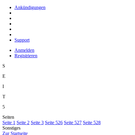
Ankündigungen
Support
Anmelden
Registrieren
S
E
I
T
5
Seiten
S
eite 1
S
e
ite 2
Se
i
te 3
Sei
t
e 526
Seite
5
27
Seite 5
2
8
Sonstiges
Z
ur Startseite