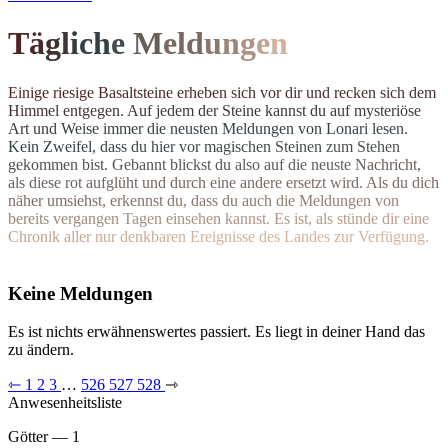
T
ä
g
l
i
c
h
e
M
el
d
u
n
g
e
n
E
i
n
i
g
e
r
i
e
s
i
g
e
B
a
s
a
l
t
s
t
e
i
n
e
e
r
h
e
b
e
n
s
i
c
h
v
o
r
d
i
r
u
n
d
r
e
c
k
e
n
s
i
c
h
d
e
m
H
i
m
m
e
l
e
n
t
g
e
g
e
n
.
A
u
f
j
e
d
e
m
d
e
r
S
t
e
i
n
e
k
a
n
n
s
t
d
u
a
u
f
m
y
s
t
e
r
i
ö
s
e
A
r
t
u
n
d
W
e
i
s
e
i
m
m
e
r
d
i
e
n
e
u
s
t
e
n Meldungen von Lonari lesen.
Ke
i
n
Z
w
e
i
f
e
l
,
d
a
s
s
d
u
h
i
e
r
v
o
r
m
a
g
i
s
c
h
e
n
S
t
e
i
n
e
n
z
u
m
S
t
e
h
e
n
g
e
k
o
m
m
e
n
b
i
s
t
.
G
e
b
a
n
n
t
b
l
i
c
k
s
t
d
u
a
l
s
o
a
u
f
d
i
e
n
e
u
s
t
e
N
a
c
h
r
i
c
h
t
,
a
l
s
d
i
e
s
e
r
o
t
a
u
f
g
l
ü
h
t
u
n
d
d
u
r
c
h
e
i
n
e
andere ersetzt wird. Als du dich
n
ä
h
e
r
u
m
s
i
e
h
s
t
,
e
r
k
e
n
n
s
t
d
u
,
d
a
s
s
d
u
a
u
c
h
d
i
e
M
e
l
d
u
n
g
e
n
v
o
n
b
e
r
e
i
t
s
v
e
r
g
a
n
g
e
n
T
a
g
e
n
e
i
n
s
e
h
e
n
k
a
n
n
s
t
.
E
s
i
s
t
,
a
l
s
s
t
ü
n
d
e
d
i
r
e
i
n
e
C
h
r
o
n
i
k
a
l
l
e
r
n
u
r
d
e
n
k
b
a
r
e
n
E
r
e
i
g
n
isse des Landes zur Verfügung.
Keine Meldungen
Es ist nichts erwähnenswertes passiert. Es liegt in deiner Hand das
zu ändern.
⇽
1
2
3
…
526
527
528
⇾
Anwesenheitsliste
Götter — 1