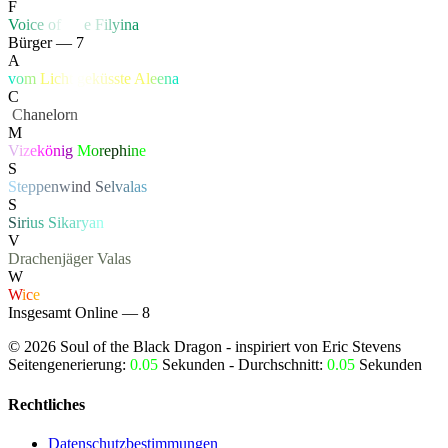
F
V
o
i
c
e
o
f
Li
f
e
F
i
l
y
i
n
a
Bürger — 7
A
v
o
m
L
i
c
h
t
g
e
k
ü
s
s
t
e
A
l
e
e
n
a
C
‏
C
hanelor
n
M
V
i
z
e
k
ö
n
i
g
M
o
r
e
p
h
i
n
e
S
S
t
e
p
p
e
n
w
i
n
d
S
e
l
v
a
l
a
s
S
S
i
r
i
u
s
S
i
k
a
r
y
a
n
V
Drachenjäger
Valas
W
W
i
c
e
Insgesamt Online — 8
©
2026
Soul of the Black Dragon
- inspiriert von Eric Stevens
Seitengenerierung:
0.05
Sekunden - Durchschnitt:
0.05
Sekunden
Rechtliches
Datenschutzbestimmungen