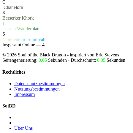
C
‏
C
hanelor
n
K
Berserker
Khork
L
L
a
s
i
a
l
a
W
a
n
d
e
r
b
l
a
t
t
S
M
o
n
d
e
n
k
i
n
d
S
u
n
n
i
v
a
h
Insgesamt Online — 4
©
2026
Soul of the Black Dragon
- inspiriert von Eric Stevens
Seitengenerierung:
0.05
Sekunden - Durchschnitt:
0.05
Sekunden
Rechtliches
Datenschutzbestimmungen
Nutzungsbestimmungen
Impressum
SotBD
Über Uns