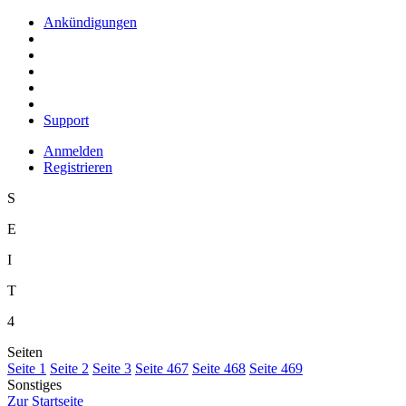
Ankündigungen
Support
Anmelden
Registrieren
S
E
I
T
4
Seiten
S
eite 1
S
e
ite 2
Se
i
te 3
Sei
t
e 467
Seite
4
68
Seite 4
6
9
Sonstiges
Z
ur Startseite