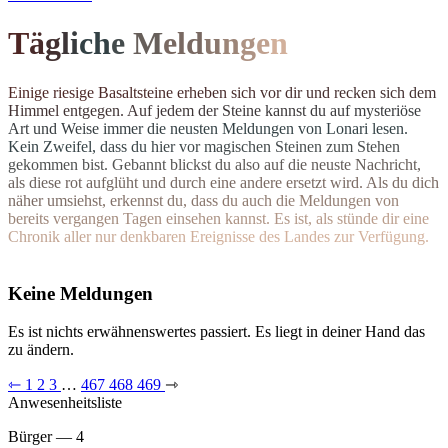
T
ä
g
l
i
c
h
e
M
el
d
u
n
g
e
n
E
i
n
i
g
e
r
i
e
s
i
g
e
B
a
s
a
l
t
s
t
e
i
n
e
e
r
h
e
b
e
n
s
i
c
h
v
o
r
d
i
r
u
n
d
r
e
c
k
e
n
s
i
c
h
d
e
m
H
i
m
m
e
l
e
n
t
g
e
g
e
n
.
A
u
f
j
e
d
e
m
d
e
r
S
t
e
i
n
e
k
a
n
n
s
t
d
u
a
u
f
m
y
s
t
e
r
i
ö
s
e
A
r
t
u
n
d
W
e
i
s
e
i
m
m
e
r
d
i
e
n
e
u
s
t
e
n Meldungen von Lonari lesen.
Ke
i
n
Z
w
e
i
f
e
l
,
d
a
s
s
d
u
h
i
e
r
v
o
r
m
a
g
i
s
c
h
e
n
S
t
e
i
n
e
n
z
u
m
S
t
e
h
e
n
g
e
k
o
m
m
e
n
b
i
s
t
.
G
e
b
a
n
n
t
b
l
i
c
k
s
t
d
u
a
l
s
o
a
u
f
d
i
e
n
e
u
s
t
e
N
a
c
h
r
i
c
h
t
,
a
l
s
d
i
e
s
e
r
o
t
a
u
f
g
l
ü
h
t
u
n
d
d
u
r
c
h
e
i
n
e
andere ersetzt wird. Als du dich
n
ä
h
e
r
u
m
s
i
e
h
s
t
,
e
r
k
e
n
n
s
t
d
u
,
d
a
s
s
d
u
a
u
c
h
d
i
e
M
e
l
d
u
n
g
e
n
v
o
n
b
e
r
e
i
t
s
v
e
r
g
a
n
g
e
n
T
a
g
e
n
e
i
n
s
e
h
e
n
k
a
n
n
s
t
.
E
s
i
s
t
,
a
l
s
s
t
ü
n
d
e
d
i
r
e
i
n
e
C
h
r
o
n
i
k
a
l
l
e
r
n
u
r
d
e
n
k
b
a
r
e
n
E
r
e
i
g
n
isse des Landes zur Verfügung.
Keine Meldungen
Es ist nichts erwähnenswertes passiert. Es liegt in deiner Hand das
zu ändern.
⇽
1
2
3
…
467
468
469
⇾
Anwesenheitsliste
Bürger — 4