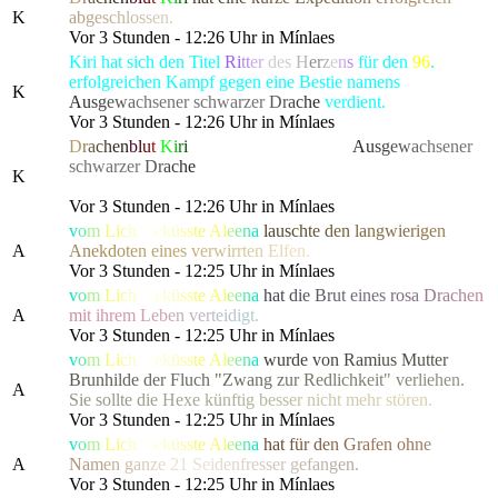
K
a
b
g
e
s
c
h
l
o
s
s
e
n.
Vor 3 Stunden - 12:26 Uhr in Mínlaes
Kiri hat sich den Titel
Ri
tt
er
des
H
e
r
z
e
n
s
für den
96
.
erfolgreichen Kampf gegen eine Bestie namens
K
A
u
s
g
e
w
a
chsener schwarze
r
D
r
a
c
h
e
verdient.
Vor 3 Stunden - 12:26 Uhr in Mínlaes
D
r
a
c
h
e
n
b
l
u
t
K
i
r
i
hat die gefürchtete, als
A
u
s
g
e
w
a
chsener
schwarze
r
D
r
a
c
h
e
bekannte Kreatur besiegt, die alle
K
Bewohner von Lonari in Angst und Schrecken versetzte.
Vor 3 Stunden - 12:26 Uhr in Mínlaes
v
o
m
L
i
c
h
t
g
e
k
ü
s
s
t
e
A
l
e
e
n
a
l
a
u
s
c
h
t
e
d
e
n
l
a
n
gwi
e
r
i
g
e
n
A
A
n
e
k
d
o
t
e
n
ei
n
e
s
v
e
r
w
i
r
r
t
e
n
E
l
f
en.
Vor 3 Stunden - 12:25 Uhr in Mínlaes
v
o
m
L
i
c
h
t
g
e
k
ü
s
s
t
e
A
l
e
e
n
a
h
a
t
d
i
e
B
r
u
t
e
ines
r
o
s
a
D
r
a
c
h
e
n
A
m
i
t ih
r
e
m
L
e
b
e
n
v
e
r
t
e
i
d
i
gt.
Vor 3 Stunden - 12:25 Uhr in Mínlaes
v
o
m
L
i
c
h
t
g
e
k
ü
s
s
t
e
A
l
e
e
n
a
w
u
r
d
e
v
o
n
R
a
m
i
u
s
M
u
t
t
e
r
B
r
u
n
h
i
l
d
e
d
e
r Fluch
"
Z
w
a
n
g
z
u
r
R
e
d
l
i
c
h
k
e
i
t
"
v
e
r
l
i
e
h
e
n
.
A
S
i
e
sollt
e
d
i
e
H
e
x
e
k
ü
n
f
t
i
g
b
e
s
s
e
r
n
i
c
h
t
m
e
h
r
stören.
Vor 3 Stunden - 12:25 Uhr in Mínlaes
v
o
m
L
i
c
h
t
g
e
k
ü
s
s
t
e
A
l
e
e
n
a
h
a
t
f
ü
r
d
e
n
G
r
a
fen o
h
n
e
A
N
a
m
e
n
g
a
n
z
e
21 S
e
i
d
e
n
f
r
e
s
s
e
r
g
e
f
a
n
g
e
n.
Vor 3 Stunden - 12:25 Uhr in Mínlaes