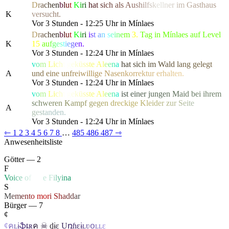
D
r
a
c
h
e
n
b
l
u
t
K
i
r
i
h
a
t
s
i
c
h
als
A
u
s
h
i
l
f
s
k
el
l
n
e
r
i
m
G
ast
h
a
u
s
K
v
e
r
s
u
c
h
t.
Vor 3 Stunden - 12:25 Uhr in Mínlaes
D
r
a
c
h
e
n
b
l
u
t
K
i
r
i
i
s
t
a
n
s
e
i
n
e
m
3.
Tag in Mínlaes auf Level
K
15
a
u
f
g
e
s
t
i
e
g
e
n.
Vor 3 Stunden - 12:24 Uhr in Mínlaes
v
o
m
L
i
c
h
t
g
e
k
ü
s
s
t
e
A
l
e
e
n
a
h
a
t
s
i
c
h
i
m
W
a
l
d
l
a
ng gel
e
g
t
A
u
n
d
e
i
n
e
u
n
f
r
e
i
w
i
llig
e
N
a
s
e
n
k
o
r
r
e
k
t
u
r
e
r
h
a
l
t
en.
Vor 3 Stunden - 12:24 Uhr in Mínlaes
v
o
m
L
i
c
h
t
g
e
k
ü
s
s
t
e
A
l
e
e
n
a
i
s
t
e
i
n
e
r
j
u
n
g
e
n
M
a
i
d
b
e
i ihre
m
s
c
h
w
e
r
e
n
K
a
m
p
f
g
e
g
e
n
d
r
eckig
e
K
l
e
i
d
e
r
z
u
r
S
e
i
t
e
A
g
e
s
t
a
nden.
Vor 3 Stunden - 12:24 Uhr in Mínlaes
⇽
1
2
3
4
5
6
7
8
…
485
486
487
⇾
Anwesenheitsliste
Götter — 2
F
V
o
i
c
e
o
f
Li
f
e
F
i
l
y
i
n
a
S
M
e
m
e
n
t
o
mo
r
i
S
h
a
d
d
a
r
Bürger — 7
¢
¢
ค
ʟ
ɨ
ֆ
ȶ
ʀ
ค
☠
ɖ
ɨ
ɛ
U
ռɦ
ɛ
ɨ
ʟ
ʋ
օ
ʟ
ʟ
ɛ