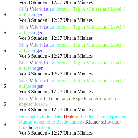
Vor 3 Stunden - 12:27 Uhr in Mínlaes
S
i
l
a
s
V
a
l
e
r
i
s
i
s
t
a
n
i
h
r
e
m
1.
Tag in Mínlaes auf Level
6
S
a
u
f
g
e
s
t
i
e
g
e
n.
Vor 3 Stunden - 12:27 Uhr in Mínlaes
S
i
l
a
s
V
a
l
e
r
i
s
i
s
t
a
n
i
h
r
e
m
1.
Tag in Mínlaes auf Level
5
S
a
u
f
g
e
s
t
i
e
g
e
n.
Vor 3 Stunden - 12:27 Uhr in Mínlaes
S
i
l
a
s
V
a
l
e
r
i
s
i
s
t
a
n
i
h
r
e
m
1.
Tag in Mínlaes auf Level
4
S
a
u
f
g
e
s
t
i
e
g
e
n.
Vor 3 Stunden - 12:27 Uhr in Mínlaes
S
i
l
a
s
V
a
l
e
r
i
s
i
s
t
a
n
i
h
r
e
m
1.
Tag in Mínlaes auf Level
3
S
a
u
f
g
e
s
t
i
e
g
e
n.
Vor 3 Stunden - 12:27 Uhr in Mínlaes
S
i
l
a
s
V
a
l
e
r
i
s
i
s
t
a
n
i
h
r
e
m
1.
Tag in Mínlaes auf Level
2
S
a
u
f
g
e
s
t
i
e
g
e
n.
Vor 3 Stunden - 12:27 Uhr in Mínlaes
S
i
l
a
s
V
a
l
e
r
i
s
h
a
t
e
i
n
e
k
u
r
z
e Ex
p
e
d
i
t
i
o
n
e
r
f
o
l
g
re
i
c
h
S
a
b
g
e
s
c
h
l
o
s
s
e
n.
Vor 3 Stunden - 12:27 Uhr in Mínlaes
Silas hat sich den Titel
H
e
i
l
e
r
i
n
für den
34
. erfolgreichen
Kampf gegen eine Bestie namens
K
l
e
i
n
e
r
schwarze
r
S
D
r
a
c
h
e
verdient.
Vor 3 Stunden - 12:27 Uhr in Mínlaes