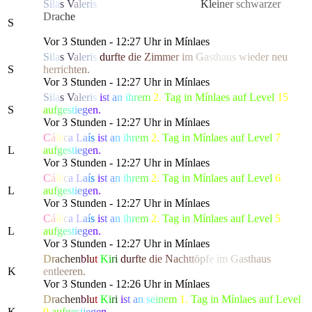
S
i
l
a
s
V
a
l
e
r
i
s
hat die gefürchtete, als
K
l
e
i
n
e
r
schwarze
r
D
r
a
c
h
e
bekannte Kreatur besiegt, die alle Bewohner von
S
Lonari in Angst und Schrecken versetzte.
Vor 3 Stunden - 12:27 Uhr in Mínlaes
S
i
l
a
s
V
a
l
e
r
i
s
d
u
r
f
t
e
d
i
e
Zi
m
m
e
r
i
m
G
a
sth
a
u
s
w
i
e
d
e
r
ne
u
S
h
e
r
r
i
c
h
t
e
n.
Vor 3 Stunden - 12:27 Uhr in Mínlaes
S
i
l
a
s
V
a
l
e
r
i
s
i
s
t
a
n
i
h
r
e
m
2.
Tag in Mínlaes auf Level
15
S
a
u
f
g
e
s
t
i
e
g
e
n.
Vor 3 Stunden - 12:27 Uhr in Mínlaes
C
á
l
ë
c
a
L
a
í
s
i
s
t
a
n
i
h
r
e
m
2.
Tag in Mínlaes auf Level
7
L
a
u
f
g
e
s
t
i
e
g
e
n.
Vor 3 Stunden - 12:27 Uhr in Mínlaes
C
á
l
ë
c
a
L
a
í
s
i
s
t
a
n
i
h
r
e
m
2.
Tag in Mínlaes auf Level
6
L
a
u
f
g
e
s
t
i
e
g
e
n.
Vor 3 Stunden - 12:27 Uhr in Mínlaes
C
á
l
ë
c
a
L
a
í
s
i
s
t
a
n
i
h
r
e
m
2.
Tag in Mínlaes auf Level
5
L
a
u
f
g
e
s
t
i
e
g
e
n.
Vor 3 Stunden - 12:27 Uhr in Mínlaes
D
r
a
c
h
e
n
b
l
u
t
K
i
r
i
d
u
r
f
t
e
d
ie
N
a
c
h
t
t
ö
p
f
e
i
m
G
a
s
t
h
a
us
K
e
n
t
l
e
e
r
e
n.
Vor 3 Stunden - 12:26 Uhr in Mínlaes
D
r
a
c
h
e
n
b
l
u
t
K
i
r
i
i
s
t
a
n
s
e
i
n
e
m
1.
Tag in Mínlaes auf Level
K
9
a
u
f
g
e
s
t
i
e
g
e
n.