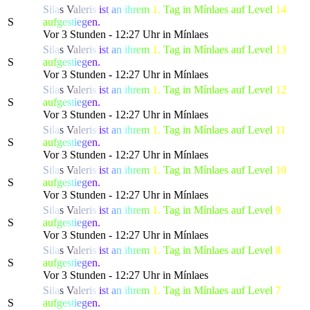
S
i
l
a
s
V
a
l
e
r
i
s
i
s
t
a
n
i
h
r
e
m
1.
Tag in Mínlaes auf Level
14
S
a
u
f
g
e
s
t
i
e
g
e
n.
Vor 3 Stunden - 12:27 Uhr in Mínlaes
S
i
l
a
s
V
a
l
e
r
i
s
i
s
t
a
n
i
h
r
e
m
1.
Tag in Mínlaes auf Level
13
S
a
u
f
g
e
s
t
i
e
g
e
n.
Vor 3 Stunden - 12:27 Uhr in Mínlaes
S
i
l
a
s
V
a
l
e
r
i
s
i
s
t
a
n
i
h
r
e
m
1.
Tag in Mínlaes auf Level
12
S
a
u
f
g
e
s
t
i
e
g
e
n.
Vor 3 Stunden - 12:27 Uhr in Mínlaes
S
i
l
a
s
V
a
l
e
r
i
s
i
s
t
a
n
i
h
r
e
m
1.
Tag in Mínlaes auf Level
11
S
a
u
f
g
e
s
t
i
e
g
e
n.
Vor 3 Stunden - 12:27 Uhr in Mínlaes
S
i
l
a
s
V
a
l
e
r
i
s
i
s
t
a
n
i
h
r
e
m
1.
Tag in Mínlaes auf Level
10
S
a
u
f
g
e
s
t
i
e
g
e
n.
Vor 3 Stunden - 12:27 Uhr in Mínlaes
S
i
l
a
s
V
a
l
e
r
i
s
i
s
t
a
n
i
h
r
e
m
1.
Tag in Mínlaes auf Level
9
S
a
u
f
g
e
s
t
i
e
g
e
n.
Vor 3 Stunden - 12:27 Uhr in Mínlaes
S
i
l
a
s
V
a
l
e
r
i
s
i
s
t
a
n
i
h
r
e
m
1.
Tag in Mínlaes auf Level
8
S
a
u
f
g
e
s
t
i
e
g
e
n.
Vor 3 Stunden - 12:27 Uhr in Mínlaes
S
i
l
a
s
V
a
l
e
r
i
s
i
s
t
a
n
i
h
r
e
m
1.
Tag in Mínlaes auf Level
7
S
a
u
f
g
e
s
t
i
e
g
e
n.