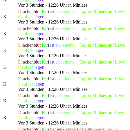
Vor 3 Stunden - 12:26 Uhr in Mínlaes
D
r
a
c
h
e
n
b
l
u
t
K
i
r
i
i
s
t
a
n
s
e
i
n
e
m
1.
Tag in Mínlaes auf Level
K
8
a
u
f
g
e
s
t
i
e
g
e
n.
Vor 3 Stunden - 12:26 Uhr in Mínlaes
D
r
a
c
h
e
n
b
l
u
t
K
i
r
i
i
s
t
a
n
s
e
i
n
e
m
1.
Tag in Mínlaes auf Level
K
7
a
u
f
g
e
s
t
i
e
g
e
n.
Vor 3 Stunden - 12:26 Uhr in Mínlaes
D
r
a
c
h
e
n
b
l
u
t
K
i
r
i
i
s
t
a
n
s
e
i
n
e
m
1.
Tag in Mínlaes auf Level
K
6
a
u
f
g
e
s
t
i
e
g
e
n.
Vor 3 Stunden - 12:26 Uhr in Mínlaes
D
r
a
c
h
e
n
b
l
u
t
K
i
r
i
i
s
t
a
n
s
e
i
n
e
m
1.
Tag in Mínlaes auf Level
K
5
a
u
f
g
e
s
t
i
e
g
e
n.
Vor 3 Stunden - 12:26 Uhr in Mínlaes
D
r
a
c
h
e
n
b
l
u
t
K
i
r
i
i
s
t
a
n
s
e
i
n
e
m
1.
Tag in Mínlaes auf Level
K
4
a
u
f
g
e
s
t
i
e
g
e
n.
Vor 3 Stunden - 12:26 Uhr in Mínlaes
D
r
a
c
h
e
n
b
l
u
t
K
i
r
i
i
s
t
a
n
s
e
i
n
e
m
1.
Tag in Mínlaes auf Level
K
3
a
u
f
g
e
s
t
i
e
g
e
n.
Vor 3 Stunden - 12:26 Uhr in Mínlaes
D
r
a
c
h
e
n
b
l
u
t
K
i
r
i
i
s
t
a
n
s
e
i
n
e
m
1.
Tag in Mínlaes auf Level
K
2
a
u
f
g
e
s
t
i
e
g
e
n.
Vor 3 Stunden - 12:26 Uhr in Mínlaes
D
r
a
c
h
e
n
b
l
u
t
K
i
r
i
h
a
t
e
i
n
e
k
u
r
z
e Ex
p
e
d
i
t
i
o
n
e
r
f
o
l
g
re
i
c
h