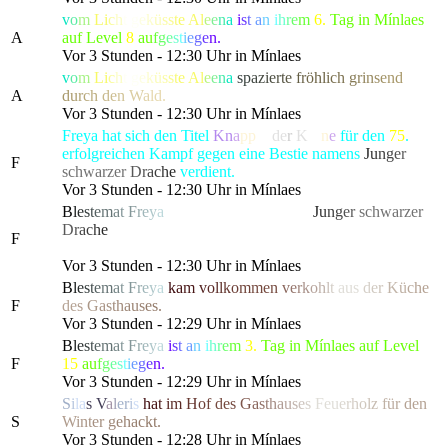
v
o
m
L
i
c
h
t
g
e
k
ü
s
s
t
e
A
l
e
e
n
a
i
s
t
a
n
i
h
r
e
m
6.
Tag in Mínlaes
A
auf Level
8
a
u
f
g
e
s
t
i
e
g
e
n.
Vor 3 Stunden - 12:30 Uhr in Mínlaes
v
o
m
L
i
c
h
t
g
e
k
ü
s
s
t
e
A
l
e
e
n
a
s
p
a
z
i
e
r
t
e
f
r
öh
l
i
c
h
g
r
i
n
s
e
nd
A
d
u
r
c
h
d
e
n
W
a
ld.
Vor 3 Stunden - 12:30 Uhr in Mínlaes
Freya hat sich den Titel
Kn
a
pp
in
de
r
K
ro
n
e
für den
75
.
erfolgreichen Kampf gegen eine Bestie namens
J
u
n
g
e
r
F
schwarze
r
D
r
a
c
h
e
verdient.
Vor 3 Stunden - 12:30 Uhr in Mínlaes
B
l
e
s
t
e
m
a
t
F
r
e
y
a
hat die gefürchtete, als
J
u
n
g
e
r
schwarze
r
D
r
a
c
h
e
bekannte Kreatur besiegt, die alle Bewohner von
F
Lonari in Angst und Schrecken versetzte.
Vor 3 Stunden - 12:30 Uhr in Mínlaes
B
l
e
s
t
e
m
a
t
F
r
e
y
a
k
a
m
v
o
l
l
k
o
m
me
n
v
e
r
k
o
h
l
t
au
s
d
e
r
K
ü
c
he
F
d
e
s
G
a
s
t
h
a
u
s
e
s.
Vor 3 Stunden - 12:29 Uhr in Mínlaes
B
l
e
s
t
e
m
a
t
F
r
e
y
a
i
s
t
a
n
i
h
r
e
m
3.
Tag in Mínlaes auf Level
F
15
a
u
f
g
e
s
t
i
e
g
e
n.
Vor 3 Stunden - 12:29 Uhr in Mínlaes
S
i
l
a
s
V
a
l
e
r
i
s
h
a
t
i
m
H
o
f
des
G
a
s
t
h
a
u
s
e
s
Fe
u
e
r
h
o
l
z
f
ü
r
de
n
S
W
i
n
t
e
r
g
e
h
a
c
kt.
Vor 3 Stunden - 12:28 Uhr in Mínlaes