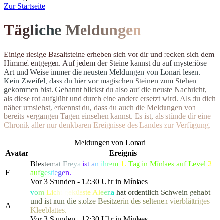
Z
ur Startseite
T
ä
g
l
i
c
h
e
M
el
d
u
n
g
e
n
E
i
n
i
g
e
r
i
e
s
i
g
e
B
a
s
a
l
t
s
t
e
i
n
e
e
r
h
e
b
e
n
s
i
c
h
v
o
r
d
i
r
u
n
d
r
e
c
k
e
n
s
i
c
h
d
e
m
H
i
m
m
e
l
e
n
t
g
e
g
e
n
.
A
u
f
j
e
d
e
m
d
e
r
S
t
e
i
n
e
k
a
n
n
s
t
d
u
a
u
f
m
y
s
t
e
r
i
ö
s
e
A
r
t
u
n
d
W
e
i
s
e
i
m
m
e
r
d
i
e
n
e
u
s
t
e
n Meldungen von Lonari lesen.
Ke
i
n
Z
w
e
i
f
e
l
,
d
a
s
s
d
u
h
i
e
r
v
o
r
m
a
g
i
s
c
h
e
n
S
t
e
i
n
e
n
z
u
m
S
t
e
h
e
n
g
e
k
o
m
m
e
n
b
i
s
t
.
G
e
b
a
n
n
t
b
l
i
c
k
s
t
d
u
a
l
s
o
a
u
f
d
i
e
n
e
u
s
t
e
N
a
c
h
r
i
c
h
t
,
a
l
s
d
i
e
s
e
r
o
t
a
u
f
g
l
ü
h
t
u
n
d
d
u
r
c
h
e
i
n
e
andere ersetzt wird. Als du dich
n
ä
h
e
r
u
m
s
i
e
h
s
t
,
e
r
k
e
n
n
s
t
d
u
,
d
a
s
s
d
u
a
u
c
h
d
i
e
M
e
l
d
u
n
g
e
n
v
o
n
b
e
r
e
i
t
s
v
e
r
g
a
n
g
e
n
T
a
g
e
n
e
i
n
s
e
h
e
n
k
a
n
n
s
t
.
E
s
i
s
t
,
a
l
s
s
t
ü
n
d
e
d
i
r
e
i
n
e
C
h
r
o
n
i
k
a
l
l
e
r
n
u
r
d
e
n
k
b
a
r
e
n
E
r
e
i
g
n
isse des Landes zur Verfügung.
Meldungen von Lonari
Avatar
Ereignis
B
l
e
s
t
e
m
a
t
F
r
e
y
a
i
s
t
a
n
i
h
r
e
m
1.
Tag in Mínlaes auf Level
2
F
a
u
f
g
e
s
t
i
e
g
e
n.
Vor 3 Stunden - 12:30 Uhr in Mínlaes
v
o
m
L
i
c
h
t
g
e
k
ü
s
s
t
e
A
l
e
e
n
a
h
a
t
o
r
d
e
n
t
l
i
c
h
S
c
h
w
e
i
n
g
e
h
a
b
t
und
i
s
t
n
u
n
d
i
e
s
t
o
l
z
e
B
e
s
i
t
z
e
r
in des
s
e
l
t
e
n
e
n
v
i
e
r
b
l
ä
t
t
r
i
g
e
s
A
K
l
e
e
b
l
a
t
t
es.
Vor 3 Stunden - 12:30 Uhr in Mínlaes