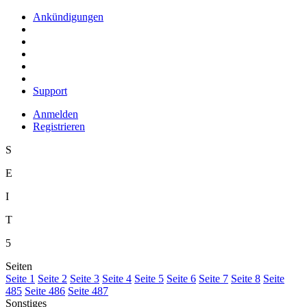
Ankündigungen
Support
Anmelden
Registrieren
S
E
I
T
5
Seiten
S
eite 1
S
e
ite 2
Se
i
te 3
Sei
t
e 4
Seite
5
Seite
6
Seite
7
Seite
8
Seite
4
85
Seite 486
Seite 487
Sonstiges