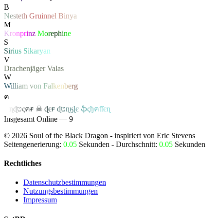
B
N
e
s
t
e
t
h
G
ru
i
n
n
e
l
B
i
n
y
a
M
K
r
o
n
p
r
i
n
z
M
o
r
e
p
h
i
n
e
S
S
i
r
i
u
s
S
i
k
a
r
y
a
n
V
Drachenjäger
Valas
W
W
i
l
l
i
a
m
v
o
n
F
a
l
k
e
n
b
e
r
g
ค
ค
ɳ
ɖ
ט
ς
ค
ꞧ
☠
ɖ
є
ꞧ
ɖ
ט
ɳ
ӄ
ɭ
є
ֆ
ς
ђ
ค
ƭƭєɳ
Insgesamt Online — 9
©
2026
Soul of the Black Dragon
- inspiriert von Eric Stevens
Seitengenerierung:
0.05
Sekunden - Durchschnitt:
0.05
Sekunden
Rechtliches
Datenschutzbestimmungen
Nutzungsbestimmungen
Impressum