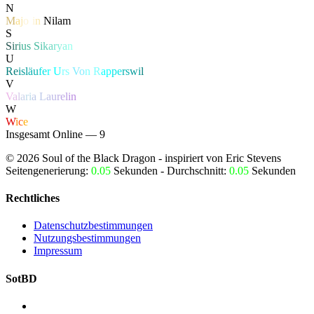
N
M
a
j
o
r
i
n
Nilam
S
S
i
r
i
u
s
S
i
k
a
r
y
a
n
U
Re
isl
äu
fe
r
U
rs
Vo
n R
ap
pe
rs
wi
l
V
V
a
l
a
r
i
a
L
a
u
r
e
l
i
n
W
W
i
c
e
Insgesamt Online — 9
©
2026
Soul of the Black Dragon
- inspiriert von Eric Stevens
Seitengenerierung:
0.05
Sekunden - Durchschnitt:
0.05
Sekunden
Rechtliches
Datenschutzbestimmungen
Nutzungsbestimmungen
Impressum
SotBD