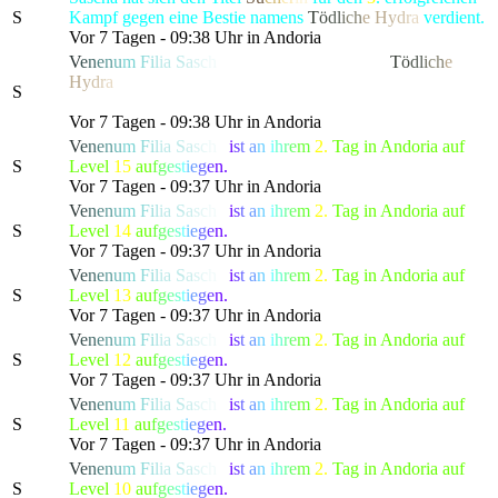
S
Kampf gegen eine Bestie namens
T
ö
d
l
i
c
h
e
H
y
d
r
a
verdient.
Vor 7 Tagen - 09:38 Uhr in Andoria
V
e
n
e
n
u
m
F
i
l
ia
S
a
s
c
h
a
hat die gefürchtete, als
T
ö
d
l
i
c
h
e
H
y
d
r
a
bekannte Kreatur besiegt, die alle Bewohner von
S
Lonari in Angst und Schrecken versetzte.
Vor 7 Tagen - 09:38 Uhr in Andoria
V
e
n
e
n
u
m
F
i
l
ia
S
a
s
c
h
a
i
s
t
a
n
i
h
r
e
m
2.
Tag in Andoria auf
S
Level
15
a
u
f
g
e
s
t
i
e
g
e
n.
Vor 7 Tagen - 09:37 Uhr in Andoria
V
e
n
e
n
u
m
F
i
l
ia
S
a
s
c
h
a
i
s
t
a
n
i
h
r
e
m
2.
Tag in Andoria auf
S
Level
14
a
u
f
g
e
s
t
i
e
g
e
n.
Vor 7 Tagen - 09:37 Uhr in Andoria
V
e
n
e
n
u
m
F
i
l
ia
S
a
s
c
h
a
i
s
t
a
n
i
h
r
e
m
2.
Tag in Andoria auf
S
Level
13
a
u
f
g
e
s
t
i
e
g
e
n.
Vor 7 Tagen - 09:37 Uhr in Andoria
V
e
n
e
n
u
m
F
i
l
ia
S
a
s
c
h
a
i
s
t
a
n
i
h
r
e
m
2.
Tag in Andoria auf
S
Level
12
a
u
f
g
e
s
t
i
e
g
e
n.
Vor 7 Tagen - 09:37 Uhr in Andoria
V
e
n
e
n
u
m
F
i
l
ia
S
a
s
c
h
a
i
s
t
a
n
i
h
r
e
m
2.
Tag in Andoria auf
S
Level
11
a
u
f
g
e
s
t
i
e
g
e
n.
Vor 7 Tagen - 09:37 Uhr in Andoria
V
e
n
e
n
u
m
F
i
l
ia
S
a
s
c
h
a
i
s
t
a
n
i
h
r
e
m
2.
Tag in Andoria auf
S
Level
10
a
u
f
g
e
s
t
i
e
g
e
n.