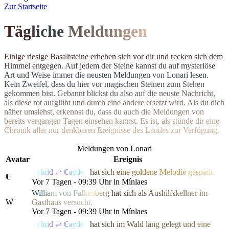
Z
ur Startseite
T
ä
g
l
i
c
h
e
M
el
d
u
n
g
e
n
E
i
n
i
g
e
r
i
e
s
i
g
e
B
a
s
a
l
t
s
t
e
i
n
e
e
r
h
e
b
e
n
s
i
c
h
v
o
r
d
i
r
u
n
d
r
e
c
k
e
n
s
i
c
h
d
e
m
H
i
m
m
e
l
e
n
t
g
e
g
e
n
.
A
u
f
j
e
d
e
m
d
e
r
S
t
e
i
n
e
k
a
n
n
s
t
d
u
a
u
f
m
y
s
t
e
r
i
ö
s
e
A
r
t
u
n
d
W
e
i
s
e
i
m
m
e
r
d
i
e
n
e
u
s
t
e
n Meldungen von Lonari lesen.
Ke
i
n
Z
w
e
i
f
e
l
,
d
a
s
s
d
u
h
i
e
r
v
o
r
m
a
g
i
s
c
h
e
n
S
t
e
i
n
e
n
z
u
m
S
t
e
h
e
n
g
e
k
o
m
m
e
n
b
i
s
t
.
G
e
b
a
n
n
t
b
l
i
c
k
s
t
d
u
a
l
s
o
a
u
f
d
i
e
n
e
u
s
t
e
N
a
c
h
r
i
c
h
t
,
a
l
s
d
i
e
s
e
r
o
t
a
u
f
g
l
ü
h
t
u
n
d
d
u
r
c
h
e
i
n
e
andere ersetzt wird. Als du dich
n
ä
h
e
r
u
m
s
i
e
h
s
t
,
e
r
k
e
n
n
s
t
d
u
,
d
a
s
s
d
u
a
u
c
h
d
i
e
M
e
l
d
u
n
g
e
n
v
o
n
b
e
r
e
i
t
s
v
e
r
g
a
n
g
e
n
T
a
g
e
n
e
i
n
s
e
h
e
n
k
a
n
n
s
t
.
E
s
i
s
t
,
a
l
s
s
t
ü
n
d
e
d
i
r
e
i
n
e
C
h
r
o
n
i
k
a
l
l
e
r
n
u
r
d
e
n
k
b
a
r
e
n
E
r
e
i
g
n
isse des Landes zur Verfügung.
Meldungen von Lonari
Avatar
Ereignis
ꑛ
y
b
r
i
d
⇌
ꏸ
a
y
d
e
n
h
a
t
s
i
c
h
e
ine
g
o
l
d
e
n
e
M
elo
d
i
e
g
e
s
p
i
e
l
t.
ꏸ
Vor 7 Tagen - 09:39 Uhr in Mínlaes
W
i
l
l
i
a
m
v
o
n
F
a
l
k
e
n
b
e
r
g
h
a
t
s
i
c
h
a
l
s
Aus
h
i
l
f
s
k
e
l
l
n
e
r
im
W
G
a
s
t
h
a
u
s
v
e
r
s
u
c
h
t.
Vor 7 Tagen - 09:39 Uhr in Mínlaes
ꑛ
y
b
r
i
d
⇌
ꏸ
a
y
d
e
n
h
a
t
s
i
c
h
i
m
W
a
l
d
l
a
ng gel
e
g
t
u
n
d
e
i
n
e