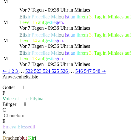
M
Bewohner von Lonari in Angst und Schrecken versetzte.
Vor 7 Tagen - 09:36 Uhr in Mínlaes
E
l
i
x
i
r
P
ro
c
e
l
l
a
e
M
a
l
o
u
i
s
t
a
n
i
h
r
e
m
3.
Tag in Mínlaes auf
M
Level
15
a
u
f
g
e
s
t
i
e
g
e
n.
Vor 7 Tagen - 09:36 Uhr in Mínlaes
E
l
i
x
i
r
P
ro
c
e
l
l
a
e
M
a
l
o
u
i
s
t
a
n
i
h
r
e
m
3.
Tag in Mínlaes auf
M
Level
14
a
u
f
g
e
s
t
i
e
g
e
n.
Vor 7 Tagen - 09:36 Uhr in Mínlaes
E
l
i
x
i
r
P
ro
c
e
l
l
a
e
M
a
l
o
u
i
s
t
a
n
i
h
r
e
m
3.
Tag in Mínlaes auf
M
Level
13
a
u
f
g
e
s
t
i
e
g
e
n.
Vor 7 Tagen - 09:36 Uhr in Mínlaes
⇽
1
2
3
…
522
523
524
525
526
…
546
547
548
⇾
Anwesenheitsliste
Götter — 1
F
V
o
i
c
e
o
f
Li
f
e
F
i
l
y
i
n
a
Bürger — 8
C
‏
C
hanelor
n
E
E
m
e
y
a
E
l
e
s
s
e
d
il
K
D
r
a
c
h
e
n
b
l
u
t
K
i
r
i