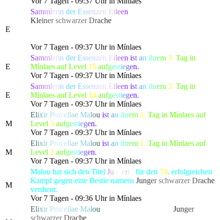
Vor 7 Tagen - 09:37 Uhr in Mínlaes
S
a
m
m
l
e
r
i
n
de
r
E
s
s
e
n
z
en
E
i
l
e
e
n
hat die gefürchtete, als
K
l
e
i
n
e
r
schwarze
r
D
r
a
c
h
e
bekannte Kreatur besiegt, die
E
alle Bewohner von Lonari in Angst und Schrecken
versetzte.
Vor 7 Tagen - 09:37 Uhr in Mínlaes
S
a
m
m
l
e
r
i
n
de
r
E
s
s
e
n
z
en
E
i
l
e
e
n
i
s
t
a
n
i
h
r
e
m
3.
Tag in
E
Mínlaes auf Level
15
a
u
f
g
e
s
t
i
e
g
e
n.
Vor 7 Tagen - 09:37 Uhr in Mínlaes
S
a
m
m
l
e
r
i
n
de
r
E
s
s
e
n
z
en
E
i
l
e
e
n
i
s
t
a
n
i
h
r
e
m
3.
Tag in
E
Mínlaes auf Level
14
a
u
f
g
e
s
t
i
e
g
e
n.
Vor 7 Tagen - 09:37 Uhr in Mínlaes
E
l
i
x
i
r
P
ro
c
e
l
l
a
e
M
a
l
o
u
i
s
t
a
n
i
h
r
e
m
1.
Tag in Mínlaes auf
M
Level
3
a
u
f
g
e
s
t
i
e
g
e
n.
Vor 7 Tagen - 09:37 Uhr in Mínlaes
E
l
i
x
i
r
P
ro
c
e
l
l
a
e
M
a
l
o
u
i
s
t
a
n
i
h
r
e
m
1.
Tag in Mínlaes auf
M
Level
2
a
u
f
g
e
s
t
i
e
g
e
n.
Vor 7 Tagen - 09:37 Uhr in Mínlaes
Malou hat sich den Titel
J
u
n
k
e
r
i
n
für den
74
. erfolgreichen
Kampf gegen eine Bestie namens
J
u
n
g
e
r
schwarze
r
D
r
a
c
h
e
M
verdient.
Vor 7 Tagen - 09:36 Uhr in Mínlaes
E
l
i
x
i
r
P
ro
c
e
l
l
a
e
M
a
l
o
u
hat die gefürchtete, als
J
u
n
g
e
r
schwarze
r
D
r
a
c
h
e
bekannte Kreatur besiegt, die alle