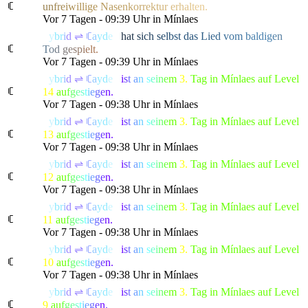
ꏸ
u
n
f
r
e
i
w
i
llig
e
N
a
s
e
n
k
o
r
r
e
k
t
u
r
e
r
h
a
l
t
en.
Vor 7 Tagen - 09:39 Uhr in Mínlaes
ꑛ
y
b
r
i
d
⇌
ꏸ
a
y
d
e
n
h
a
t
s
i
c
h
s
e
l
b
st d
a
s
L
i
e
d
v
o
m
b
aldi
g
e
n
ꏸ
T
o
d
g
e
s
p
i
e
lt.
Vor 7 Tagen - 09:39 Uhr in Mínlaes
ꑛ
y
b
r
i
d
⇌
ꏸ
a
y
d
e
n
i
s
t
a
n
s
e
i
n
e
m
3.
Tag in Mínlaes auf Level
ꏸ
14
a
u
f
g
e
s
t
i
e
g
e
n.
Vor 7 Tagen - 09:38 Uhr in Mínlaes
ꑛ
y
b
r
i
d
⇌
ꏸ
a
y
d
e
n
i
s
t
a
n
s
e
i
n
e
m
3.
Tag in Mínlaes auf Level
ꏸ
13
a
u
f
g
e
s
t
i
e
g
e
n.
Vor 7 Tagen - 09:38 Uhr in Mínlaes
ꑛ
y
b
r
i
d
⇌
ꏸ
a
y
d
e
n
i
s
t
a
n
s
e
i
n
e
m
3.
Tag in Mínlaes auf Level
ꏸ
12
a
u
f
g
e
s
t
i
e
g
e
n.
Vor 7 Tagen - 09:38 Uhr in Mínlaes
ꑛ
y
b
r
i
d
⇌
ꏸ
a
y
d
e
n
i
s
t
a
n
s
e
i
n
e
m
3.
Tag in Mínlaes auf Level
ꏸ
11
a
u
f
g
e
s
t
i
e
g
e
n.
Vor 7 Tagen - 09:38 Uhr in Mínlaes
ꑛ
y
b
r
i
d
⇌
ꏸ
a
y
d
e
n
i
s
t
a
n
s
e
i
n
e
m
3.
Tag in Mínlaes auf Level
ꏸ
10
a
u
f
g
e
s
t
i
e
g
e
n.
Vor 7 Tagen - 09:38 Uhr in Mínlaes
ꑛ
y
b
r
i
d
⇌
ꏸ
a
y
d
e
n
i
s
t
a
n
s
e
i
n
e
m
3.
Tag in Mínlaes auf Level
ꏸ
9
a
u
f
g
e
s
t
i
e
g
e
n.