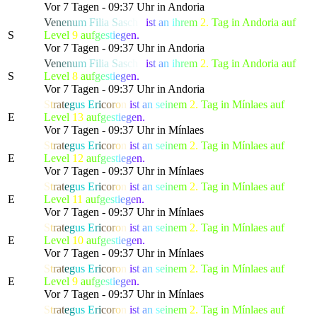
Vor 7 Tagen - 09:37 Uhr in Andoria
V
e
n
e
n
u
m
F
i
l
ia
S
a
s
c
h
a
i
s
t
a
n
i
h
r
e
m
2.
Tag in Andoria auf
S
Level
9
a
u
f
g
e
s
t
i
e
g
e
n.
Vor 7 Tagen - 09:37 Uhr in Andoria
V
e
n
e
n
u
m
F
i
l
ia
S
a
s
c
h
a
i
s
t
a
n
i
h
r
e
m
2.
Tag in Andoria auf
S
Level
8
a
u
f
g
e
s
t
i
e
g
e
n.
Vor 7 Tagen - 09:37 Uhr in Andoria
S
t
r
a
t
e
g
us
E
r
i
c
o
r
o
n
i
s
t
a
n
s
e
i
n
e
m
2.
Tag in Mínlaes auf
E
Level
13
a
u
f
g
e
s
t
i
e
g
e
n.
Vor 7 Tagen - 09:37 Uhr in Mínlaes
S
t
r
a
t
e
g
us
E
r
i
c
o
r
o
n
i
s
t
a
n
s
e
i
n
e
m
2.
Tag in Mínlaes auf
E
Level
12
a
u
f
g
e
s
t
i
e
g
e
n.
Vor 7 Tagen - 09:37 Uhr in Mínlaes
S
t
r
a
t
e
g
us
E
r
i
c
o
r
o
n
i
s
t
a
n
s
e
i
n
e
m
2.
Tag in Mínlaes auf
E
Level
11
a
u
f
g
e
s
t
i
e
g
e
n.
Vor 7 Tagen - 09:37 Uhr in Mínlaes
S
t
r
a
t
e
g
us
E
r
i
c
o
r
o
n
i
s
t
a
n
s
e
i
n
e
m
2.
Tag in Mínlaes auf
E
Level
10
a
u
f
g
e
s
t
i
e
g
e
n.
Vor 7 Tagen - 09:37 Uhr in Mínlaes
S
t
r
a
t
e
g
us
E
r
i
c
o
r
o
n
i
s
t
a
n
s
e
i
n
e
m
2.
Tag in Mínlaes auf
E
Level
9
a
u
f
g
e
s
t
i
e
g
e
n.
Vor 7 Tagen - 09:37 Uhr in Mínlaes
S
t
r
a
t
e
g
us
E
r
i
c
o
r
o
n
i
s
t
a
n
s
e
i
n
e
m
2.
Tag in Mínlaes auf