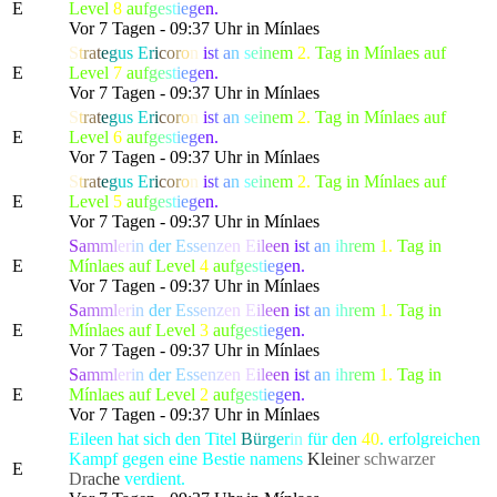
E
Level
8
a
u
f
g
e
s
t
i
e
g
e
n.
Vor 7 Tagen - 09:37 Uhr in Mínlaes
S
t
r
a
t
e
g
us
E
r
i
c
o
r
o
n
i
s
t
a
n
s
e
i
n
e
m
2.
Tag in Mínlaes auf
E
Level
7
a
u
f
g
e
s
t
i
e
g
e
n.
Vor 7 Tagen - 09:37 Uhr in Mínlaes
S
t
r
a
t
e
g
us
E
r
i
c
o
r
o
n
i
s
t
a
n
s
e
i
n
e
m
2.
Tag in Mínlaes auf
E
Level
6
a
u
f
g
e
s
t
i
e
g
e
n.
Vor 7 Tagen - 09:37 Uhr in Mínlaes
S
t
r
a
t
e
g
us
E
r
i
c
o
r
o
n
i
s
t
a
n
s
e
i
n
e
m
2.
Tag in Mínlaes auf
E
Level
5
a
u
f
g
e
s
t
i
e
g
e
n.
Vor 7 Tagen - 09:37 Uhr in Mínlaes
S
a
m
m
l
e
r
i
n
de
r
E
s
s
e
n
z
en
E
i
l
e
e
n
i
s
t
a
n
i
h
r
e
m
1.
Tag in
E
Mínlaes auf Level
4
a
u
f
g
e
s
t
i
e
g
e
n.
Vor 7 Tagen - 09:37 Uhr in Mínlaes
S
a
m
m
l
e
r
i
n
de
r
E
s
s
e
n
z
en
E
i
l
e
e
n
i
s
t
a
n
i
h
r
e
m
1.
Tag in
E
Mínlaes auf Level
3
a
u
f
g
e
s
t
i
e
g
e
n.
Vor 7 Tagen - 09:37 Uhr in Mínlaes
S
a
m
m
l
e
r
i
n
de
r
E
s
s
e
n
z
en
E
i
l
e
e
n
i
s
t
a
n
i
h
r
e
m
1.
Tag in
E
Mínlaes auf Level
2
a
u
f
g
e
s
t
i
e
g
e
n.
Vor 7 Tagen - 09:37 Uhr in Mínlaes
Eileen hat sich den Titel
B
ü
r
g
e
r
in
für den
40
. erfolgreichen
Kampf gegen eine Bestie namens
K
l
e
i
n
e
r
schwarze
r
E
D
r
a
c
h
e
verdient.