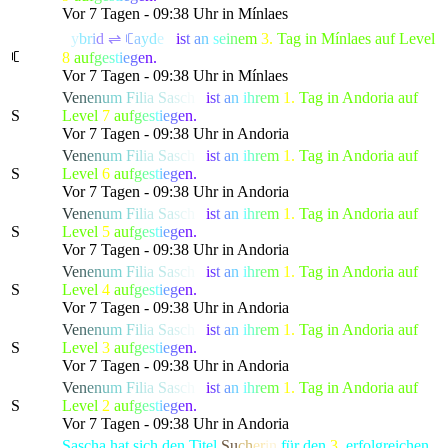
Vor 7 Tagen - 09:38 Uhr in Mínlaes
ꑛ
y
b
r
i
d
⇌
ꏸ
a
y
d
e
n
i
s
t
a
n
s
e
i
n
e
m
3.
Tag in Mínlaes auf Level
ꏸ
8
a
u
f
g
e
s
t
i
e
g
e
n.
Vor 7 Tagen - 09:38 Uhr in Mínlaes
V
e
n
e
n
u
m
F
i
l
ia
S
a
s
c
h
a
i
s
t
a
n
i
h
r
e
m
1.
Tag in Andoria auf
S
Level
7
a
u
f
g
e
s
t
i
e
g
e
n.
Vor 7 Tagen - 09:38 Uhr in Andoria
V
e
n
e
n
u
m
F
i
l
ia
S
a
s
c
h
a
i
s
t
a
n
i
h
r
e
m
1.
Tag in Andoria auf
S
Level
6
a
u
f
g
e
s
t
i
e
g
e
n.
Vor 7 Tagen - 09:38 Uhr in Andoria
V
e
n
e
n
u
m
F
i
l
ia
S
a
s
c
h
a
i
s
t
a
n
i
h
r
e
m
1.
Tag in Andoria auf
S
Level
5
a
u
f
g
e
s
t
i
e
g
e
n.
Vor 7 Tagen - 09:38 Uhr in Andoria
V
e
n
e
n
u
m
F
i
l
ia
S
a
s
c
h
a
i
s
t
a
n
i
h
r
e
m
1.
Tag in Andoria auf
S
Level
4
a
u
f
g
e
s
t
i
e
g
e
n.
Vor 7 Tagen - 09:38 Uhr in Andoria
V
e
n
e
n
u
m
F
i
l
ia
S
a
s
c
h
a
i
s
t
a
n
i
h
r
e
m
1.
Tag in Andoria auf
S
Level
3
a
u
f
g
e
s
t
i
e
g
e
n.
Vor 7 Tagen - 09:38 Uhr in Andoria
V
e
n
e
n
u
m
F
i
l
ia
S
a
s
c
h
a
i
s
t
a
n
i
h
r
e
m
1.
Tag in Andoria auf
S
Level
2
a
u
f
g
e
s
t
i
e
g
e
n.
Vor 7 Tagen - 09:38 Uhr in Andoria
Sascha hat sich den Titel
Su
ch
er
in
für den
3
. erfolgreichen