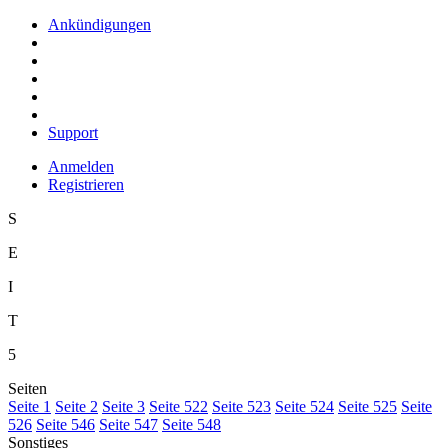
Ankündigungen
Support
Anmelden
Registrieren
S
E
I
T
5
Seiten
S
eite 1
S
e
ite 2
Se
i
te 3
Sei
t
e 522
Seite
5
23
Seite 5
2
4
Seite 525
Seite
52
6
Seite 5
4
6
Seite 54
7
Seite 54
8
Sonstiges