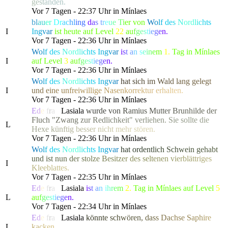
g
e
s
t
a
nden.
Vor 7 Tagen - 22:37 Uhr in Mínlaes
bl
au
er
Dr
ac
hl
ing
d
a
s
t
r
e
u
e
T
i
er von
W
o
l
f
d
e
s
N
or
d
l
i
c
h
t
s
I
I
n
g
v
a
r
ist heute auf Level
22
a
u
f
g
e
s
t
i
e
g
e
n.
Vor 7 Tagen - 22:36 Uhr in Mínlaes
W
o
l
f
d
e
s
N
or
d
l
i
c
h
t
s
I
n
g
v
a
r
i
s
t
a
n
s
e
i
n
e
m
1.
Tag in Mínlaes
I
auf Level
3
a
u
f
g
e
s
t
i
e
g
e
n.
Vor 7 Tagen - 22:36 Uhr in Mínlaes
W
o
l
f
d
e
s
N
or
d
l
i
c
h
t
s
I
n
g
v
a
r
h
a
t
s
i
c
h
i
m
W
a
l
d
l
a
ng gel
e
g
t
I
u
n
d
e
i
n
e
u
n
f
r
e
i
w
i
llig
e
N
a
s
e
n
k
o
r
r
e
k
t
u
r
e
r
h
a
l
t
en.
Vor 7 Tagen - 22:36 Uhr in Mínlaes
E
d
e
l
f
r
a
u
Lasiala
w
u
r
d
e
v
o
n
R
a
m
i
u
s
M
u
t
t
e
r
B
r
u
n
h
i
l
d
e
d
e
r
Fluch
"
Z
w
a
n
g
z
u
r
R
e
d
l
i
c
h
k
e
i
t
"
v
e
r
l
i
e
h
e
n
.
S
i
e
sollt
e
d
i
e
L
H
e
x
e
k
ü
n
f
t
i
g
b
e
s
s
e
r
n
i
c
h
t
m
e
h
r
stören.
Vor 7 Tagen - 22:36 Uhr in Mínlaes
W
o
l
f
d
e
s
N
or
d
l
i
c
h
t
s
I
n
g
v
a
r
h
a
t
o
r
d
e
n
t
l
i
c
h
S
c
h
w
e
i
n
g
e
h
a
b
t
und
i
s
t
n
u
n
d
e
r
s
t
o
l
z
e
B
e
s
i
t
z
e
r
des se
l
t
e
n
e
n
v
i
e
r
b
l
ä
t
t
r
i
g
e
s
I
K
l
e
e
b
l
a
t
t
es.
Vor 7 Tagen - 22:35 Uhr in Mínlaes
E
d
e
l
f
r
a
u
Lasiala
i
s
t
a
n
i
h
r
e
m
2.
Tag in Mínlaes auf Level
5
L
a
u
f
g
e
s
t
i
e
g
e
n.
Vor 7 Tagen - 22:34 Uhr in Mínlaes
E
d
e
l
f
r
a
u
Lasiala
k
ö
n
n
t
e
s
c
h
w
ö
re
n
,
d
a
s
s
D
a
c
hse
S
a
p
h
i
r
e
L
k
a
c
k
en.