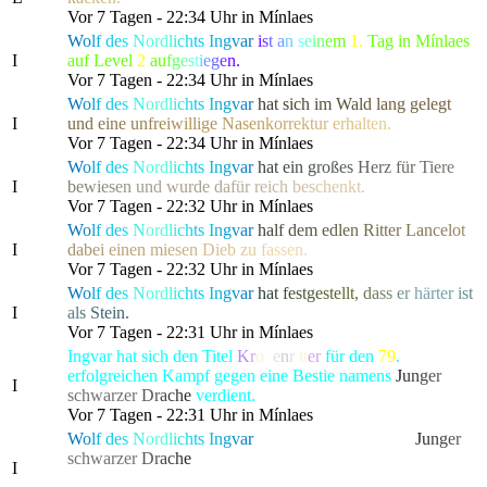
Vor 7 Tagen - 22:34 Uhr in Mínlaes
W
o
l
f
d
e
s
N
or
d
l
i
c
h
t
s
I
n
g
v
a
r
i
s
t
a
n
s
e
i
n
e
m
1.
Tag in Mínlaes
I
auf Level
2
a
u
f
g
e
s
t
i
e
g
e
n.
Vor 7 Tagen - 22:34 Uhr in Mínlaes
W
o
l
f
d
e
s
N
or
d
l
i
c
h
t
s
I
n
g
v
a
r
h
a
t
s
i
c
h
i
m
W
a
l
d
l
a
ng gel
e
g
t
I
u
n
d
e
i
n
e
u
n
f
r
e
i
w
i
llig
e
N
a
s
e
n
k
o
r
r
e
k
t
u
r
e
r
h
a
l
t
en.
Vor 7 Tagen - 22:34 Uhr in Mínlaes
W
o
l
f
d
e
s
N
or
d
l
i
c
h
t
s
I
n
g
v
a
r
h
a
t
e
i
n
g
r
o
ß
e
s
H
e
r
z für
T
i
e
r
e
I
b
e
w
i
e
s
e
n
u
n
d wur
d
e
d
a
f
ü
r
r
e
i
c
h
b
e
s
c
h
e
nkt.
Vor 7 Tagen - 22:32 Uhr in Mínlaes
W
o
l
f
d
e
s
N
or
d
l
i
c
h
t
s
I
n
g
v
a
r
h
a
l
f
d
e
m
e
d
l
e
n
R
i
tter
L
a
n
c
e
l
o
t
I
d
a
b
e
i
e
inen
m
i
e
s
e
n
D
i
e
b
z
u
f
a
ssen.
Vor 7 Tagen - 22:32 Uhr in Mínlaes
W
o
l
f
d
e
s
N
or
d
l
i
c
h
t
s
I
n
g
v
a
r
h
a
t
f
e
s
t
g
e
s
t
e
ll
t
,
d
a
s
s
e
r
härt
e
r
i
s
t
I
a
l
s
S
t
ein.
Vor 7 Tagen - 22:31 Uhr in Mínlaes
Ingvar hat sich den Titel
K
r
o
n
e
n
r
i
tt
er
für den
79
.
erfolgreichen Kampf gegen eine Bestie namens
J
u
n
g
e
r
I
schwarze
r
D
r
a
c
h
e
verdient.
Vor 7 Tagen - 22:31 Uhr in Mínlaes
W
o
l
f
d
e
s
N
or
d
l
i
c
h
t
s
I
n
g
v
a
r
hat die gefürchtete, als
J
u
n
g
e
r
schwarze
r
D
r
a
c
h
e
bekannte Kreatur besiegt, die alle
I
Bewohner von Lonari in Angst und Schrecken versetzte.