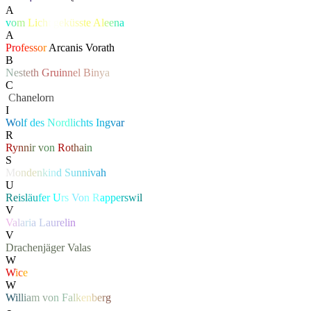
A
v
o
m
L
i
c
h
t
g
e
k
ü
s
s
t
e
A
l
e
e
n
a
A
Pr
o
fe
ss
o
r
Arcanis Vorath
B
N
e
s
t
e
t
h
G
ru
i
n
n
e
l
B
i
n
y
a
C
‏
C
hanelor
n
I
W
o
l
f
d
e
s
N
or
d
l
i
c
h
t
s
I
n
g
v
a
r
R
R
y
n
n
i
r
v
o
n
R
o
t
h
a
i
n
S
M
o
n
d
e
n
k
i
n
d
S
u
n
n
i
v
a
h
U
Re
isl
äu
fe
r
U
rs
Vo
n R
ap
pe
rs
wi
l
V
V
a
l
a
r
i
a
L
a
u
r
e
l
i
n
V
Drachenjäger
Valas
W
W
i
c
e
W
W
i
l
l
i
a
m
v
o
n
F
a
l
k
e
n
b
e
r
g