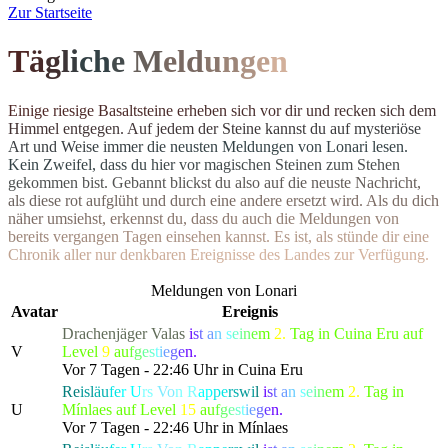
Z
ur Startseite
T
ä
g
l
i
c
h
e
M
el
d
u
n
g
e
n
E
i
n
i
g
e
r
i
e
s
i
g
e
B
a
s
a
l
t
s
t
e
i
n
e
e
r
h
e
b
e
n
s
i
c
h
v
o
r
d
i
r
u
n
d
r
e
c
k
e
n
s
i
c
h
d
e
m
H
i
m
m
e
l
e
n
t
g
e
g
e
n
.
A
u
f
j
e
d
e
m
d
e
r
S
t
e
i
n
e
k
a
n
n
s
t
d
u
a
u
f
m
y
s
t
e
r
i
ö
s
e
A
r
t
u
n
d
W
e
i
s
e
i
m
m
e
r
d
i
e
n
e
u
s
t
e
n Meldungen von Lonari lesen.
Ke
i
n
Z
w
e
i
f
e
l
,
d
a
s
s
d
u
h
i
e
r
v
o
r
m
a
g
i
s
c
h
e
n
S
t
e
i
n
e
n
z
u
m
S
t
e
h
e
n
g
e
k
o
m
m
e
n
b
i
s
t
.
G
e
b
a
n
n
t
b
l
i
c
k
s
t
d
u
a
l
s
o
a
u
f
d
i
e
n
e
u
s
t
e
N
a
c
h
r
i
c
h
t
,
a
l
s
d
i
e
s
e
r
o
t
a
u
f
g
l
ü
h
t
u
n
d
d
u
r
c
h
e
i
n
e
andere ersetzt wird. Als du dich
n
ä
h
e
r
u
m
s
i
e
h
s
t
,
e
r
k
e
n
n
s
t
d
u
,
d
a
s
s
d
u
a
u
c
h
d
i
e
M
e
l
d
u
n
g
e
n
v
o
n
b
e
r
e
i
t
s
v
e
r
g
a
n
g
e
n
T
a
g
e
n
e
i
n
s
e
h
e
n
k
a
n
n
s
t
.
E
s
i
s
t
,
a
l
s
s
t
ü
n
d
e
d
i
r
e
i
n
e
C
h
r
o
n
i
k
a
l
l
e
r
n
u
r
d
e
n
k
b
a
r
e
n
E
r
e
i
g
n
isse des Landes zur Verfügung.
Meldungen von Lonari
Avatar
Ereignis
Drachenjäger
Valas
i
s
t
a
n
s
e
i
n
e
m
2.
Tag in Cuina Eru auf
V
Level
9
a
u
f
g
e
s
t
i
e
g
e
n.
Vor 7 Tagen - 22:46 Uhr in Cuina Eru
Re
isl
äu
fe
r
U
rs
Vo
n R
ap
pe
rs
wi
l
i
s
t
a
n
s
e
i
n
e
m
2.
Tag in
U
Mínlaes auf Level
15
a
u
f
g
e
s
t
i
e
g
e
n.
Vor 7 Tagen - 22:46 Uhr in Mínlaes