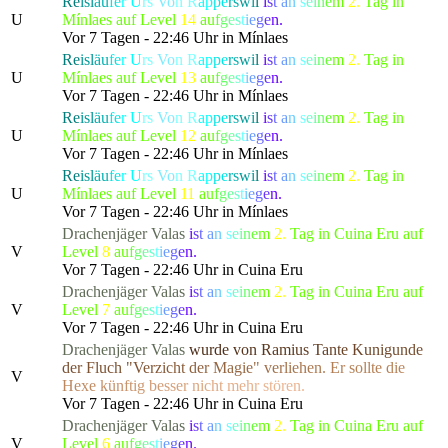
Re
isl
äu
fe
r
U
rs
Vo
n R
ap
pe
rs
wi
l
i
s
t
a
n
s
e
i
n
e
m
2.
Tag in
U
Mínlaes auf Level
14
a
u
f
g
e
s
t
i
e
g
e
n.
Vor 7 Tagen - 22:46 Uhr in Mínlaes
Re
isl
äu
fe
r
U
rs
Vo
n R
ap
pe
rs
wi
l
i
s
t
a
n
s
e
i
n
e
m
2.
Tag in
U
Mínlaes auf Level
13
a
u
f
g
e
s
t
i
e
g
e
n.
Vor 7 Tagen - 22:46 Uhr in Mínlaes
Re
isl
äu
fe
r
U
rs
Vo
n R
ap
pe
rs
wi
l
i
s
t
a
n
s
e
i
n
e
m
2.
Tag in
U
Mínlaes auf Level
12
a
u
f
g
e
s
t
i
e
g
e
n.
Vor 7 Tagen - 22:46 Uhr in Mínlaes
Re
isl
äu
fe
r
U
rs
Vo
n R
ap
pe
rs
wi
l
i
s
t
a
n
s
e
i
n
e
m
2.
Tag in
U
Mínlaes auf Level
11
a
u
f
g
e
s
t
i
e
g
e
n.
Vor 7 Tagen - 22:46 Uhr in Mínlaes
Drachenjäger
Valas
i
s
t
a
n
s
e
i
n
e
m
2.
Tag in Cuina Eru auf
V
Level
8
a
u
f
g
e
s
t
i
e
g
e
n.
Vor 7 Tagen - 22:46 Uhr in Cuina Eru
Drachenjäger
Valas
i
s
t
a
n
s
e
i
n
e
m
2.
Tag in Cuina Eru auf
V
Level
7
a
u
f
g
e
s
t
i
e
g
e
n.
Vor 7 Tagen - 22:46 Uhr in Cuina Eru
Drachenjäger
Valas
w
u
r
d
e
v
o
n
R
a
m
i
u
s
T
a
n
t
e
K
u
n
i
g
u
n
d
e
d
e
r Fluch
"
V
e
r
z
i
c
h
t
d
e
r
M
a
g
i
e
"
v
e
r
l
i
e
h
e
n
.
E
r
sollte
d
i
e
V
H
e
x
e
k
ü
n
f
t
i
g
b
e
s
s
e
r
n
i
c
h
t
m
e
h
r
stören.
Vor 7 Tagen - 22:46 Uhr in Cuina Eru
Drachenjäger
Valas
i
s
t
a
n
s
e
i
n
e
m
2.
Tag in Cuina Eru auf
V
Level
6
a
u
f
g
e
s
t
i
e
g
e
n.