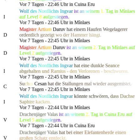
Vor 7 Tagen - 22:46 Uhr in Cuina Eru
W
o
l
f
d
e
s
N
or
d
l
i
c
h
t
s
I
n
g
v
a
r
i
s
t
a
n
s
e
i
n
e
m
1.
Tag in Mínlaes
I
auf Level
8
a
u
f
g
e
s
t
i
e
g
e
n.
Vor 7 Tagen - 22:46 Uhr in Mínlaes
Ma
gi
st
er
Ar
ti
u
m
Daruv
h
a
t
e
i
n
e
m
H
a
u
f
e
n
W
egel
a
g
e
r
e
r
D
o
r
d
e
n
t
l
i
c
h
g
eze
i
g
t
w
o
d
e
r
H
a
m
m
e
r
h
ängt.
Vor 7 Tagen - 22:45 Uhr in Mínlaes
Ma
gi
st
er
Ar
ti
u
m
Daruv
i
s
t
a
n
s
e
i
n
e
m
2.
Tag in Mínlaes auf
D
Level
2
a
u
f
g
e
s
t
i
e
g
e
n.
Vor 7 Tagen - 22:45 Uhr in Mínlaes
W
o
l
f
d
e
s
N
or
d
l
i
c
h
t
s
I
n
g
v
a
r
h
a
t
e
i
n
e
d
u
n
k
l
e
S
e
a
n
ce
I
ab
g
e
h
a
l
t
e
n
u
n
d
R
a
m
i
u
s
- de
n
V
e
r
l
o
r
e
n
e
n
-
b
e
s
c
h
w
o
ren.
Vor 7 Tagen - 22:45 Uhr in Mínlaes
Su
ch
er
Cesan
h
a
t
d
i
e
S
t
a
llu
n
g
e
n
m
a
l
w
i
ede
r
a
u
s
g
e
m
i
s
t
e
t.
C
Vor 7 Tagen - 22:45 Uhr in Mínlaes
W
o
l
f
d
e
s
N
or
d
l
i
c
h
t
s
I
n
g
v
a
r
k
ö
n
n
t
e
s
c
h
w
ö
re
n
,
d
a
s
s
D
a
c
hse
I
S
a
p
h
i
r
e
k
a
c
k
en.
Vor 7 Tagen - 22:44 Uhr in Mínlaes
Drachenjäger
Valas
i
s
t
a
n
s
e
i
n
e
m
2.
Tag in Cuina Eru auf
V
Level
5
a
u
f
g
e
s
t
i
e
g
e
n.
Vor 7 Tagen - 22:44 Uhr in Cuina Eru
Drachenjäger
Valas
h
a
t
b
e
i
e
i
n
e
r
E
lefa
n
t
e
n
h
e
r
d
e
e
i
n
e
n
V
gro
ß
e
n
S
c
h
a
t
z
e
n
t
d
e
c
kt.