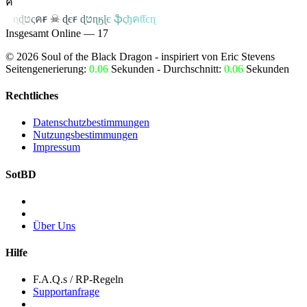
ค
ค
ɳ
ɖ
ט
ς
ค
ꞧ
☠
ɖ
є
ꞧ
ɖ
ט
ɳ
ӄ
ɭ
є
ֆ
ς
ђ
ค
ƭƭєɳ
Insgesamt Online — 17
©
2026
Soul of the Black Dragon
- inspiriert von Eric Stevens
Seitengenerierung:
0.06
Sekunden - Durchschnitt:
0.06
Sekunden
Rechtliches
Datenschutzbestimmungen
Nutzungsbestimmungen
Impressum
SotBD
Über Uns
Hilfe
F.A.Q.s / RP-Regeln
Supportanfrage