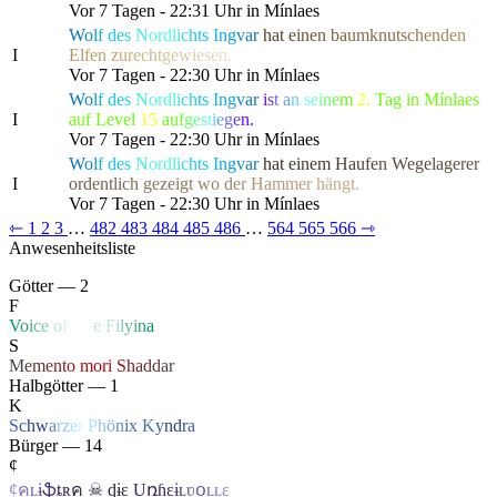
Vor 7 Tagen - 22:31 Uhr in Mínlaes
W
o
l
f
d
e
s
N
or
d
l
i
c
h
t
s
I
n
g
v
a
r
h
a
t
e
i
n
e
n
b
a
u
mkn
u
t
s
c
h
e
n
d
e
n
I
E
l
f
en
z
u
r
e
c
h
t
g
e
w
i
e
s
e
n.
Vor 7 Tagen - 22:30 Uhr in Mínlaes
W
o
l
f
d
e
s
N
or
d
l
i
c
h
t
s
I
n
g
v
a
r
i
s
t
a
n
s
e
i
n
e
m
2.
Tag in Mínlaes
I
auf Level
15
a
u
f
g
e
s
t
i
e
g
e
n.
Vor 7 Tagen - 22:30 Uhr in Mínlaes
W
o
l
f
d
e
s
N
or
d
l
i
c
h
t
s
I
n
g
v
a
r
h
a
t
e
i
n
e
m
H
a
u
f
e
n
W
egel
a
g
e
r
e
r
I
o
r
d
e
n
t
l
i
c
h
g
eze
i
g
t
w
o
d
e
r
H
a
m
m
e
r
h
ängt.
Vor 7 Tagen - 22:30 Uhr in Mínlaes
⇽
1
2
3
…
482
483
484
485
486
…
564
565
566
⇾
Anwesenheitsliste
Götter — 2
F
V
o
i
c
e
o
f
Li
f
e
F
i
l
y
i
n
a
S
M
e
m
e
n
t
o
mo
r
i
S
h
a
d
d
a
r
Halbgötter — 1
K
S
c
h
w
a
r
z
e
r
P
h
ö
n
ix
K
y
n
d
r
a
Bürger — 14
¢
¢
ค
ʟ
ɨ
ֆ
ȶ
ʀ
ค
☠
ɖ
ɨ
ɛ
U
ռɦ
ɛ
ɨ
ʟ
ʋ
օ
ʟ
ʟ
ɛ