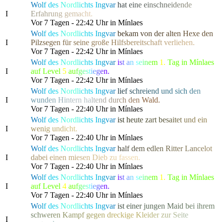
W
o
l
f
d
e
s
N
or
d
l
i
c
h
t
s
I
n
g
v
a
r
h
a
t
e
i
n
e
e
i
nsc
h
n
e
i
d
e
n
d
e
I
E
r
fa
h
r
u
n
g
g
e
m
a
c
h
t.
Vor 7 Tagen - 22:42 Uhr in Mínlaes
W
o
l
f
d
e
s
N
or
d
l
i
c
h
t
s
I
n
g
v
a
r
b
e
k
a
m
v
o
n
d
e
r
a
l
t
e
n
H
exe de
n
I
P
i
l
z
s
e
g
e
n
f
ü
r
s
e
i
n
e
große
H
i
l
f
s
b
e
r
e
i
t
s
c
h
a
f
t
v
e
r
l
i
e
h
en.
Vor 7 Tagen - 22:42 Uhr in Mínlaes
W
o
l
f
d
e
s
N
or
d
l
i
c
h
t
s
I
n
g
v
a
r
i
s
t
a
n
s
e
i
n
e
m
1.
Tag in Mínlaes
I
auf Level
5
a
u
f
g
e
s
t
i
e
g
e
n.
Vor 7 Tagen - 22:42 Uhr in Mínlaes
W
o
l
f
d
e
s
N
or
d
l
i
c
h
t
s
I
n
g
v
a
r
l
i
e
f
s
c
h
r
e
i
e
n
d
u
n
d
sic
h
d
e
n
I
w
u
n
d
e
n
H
i
n
t
ern h
a
l
t
e
n
d
d
u
r
c
h
d
e
n
W
ald.
Vor 7 Tagen - 22:40 Uhr in Mínlaes
W
o
l
f
d
e
s
N
or
d
l
i
c
h
t
s
I
n
g
v
a
r
i
s
t
h
e
u
t
e
z
art
b
e
s
a
i
t
e
t
u
n
d
ei
n
I
w
e
n
i
g
u
n
d
i
c
ht.
Vor 7 Tagen - 22:40 Uhr in Mínlaes
W
o
l
f
d
e
s
N
or
d
l
i
c
h
t
s
I
n
g
v
a
r
h
a
l
f
d
e
m
e
d
l
e
n
R
i
tter
L
a
n
c
e
l
o
t
I
d
a
b
e
i
e
inen
m
i
e
s
e
n
D
i
e
b
z
u
f
a
ssen.
Vor 7 Tagen - 22:40 Uhr in Mínlaes
W
o
l
f
d
e
s
N
or
d
l
i
c
h
t
s
I
n
g
v
a
r
i
s
t
a
n
s
e
i
n
e
m
1.
Tag in Mínlaes
I
auf Level
4
a
u
f
g
e
s
t
i
e
g
e
n.
Vor 7 Tagen - 22:40 Uhr in Mínlaes
W
o
l
f
d
e
s
N
or
d
l
i
c
h
t
s
I
n
g
v
a
r
i
s
t
e
i
n
e
r
j
u
n
g
e
n
M
a
i
d
b
e
i ihre
m
s
c
h
w
e
r
e
n
K
a
m
p
f
g
e
g
e
n
d
r
eckig
e
K
l
e
i
d
e
r
z
u
r
S
e
i
t
e
I