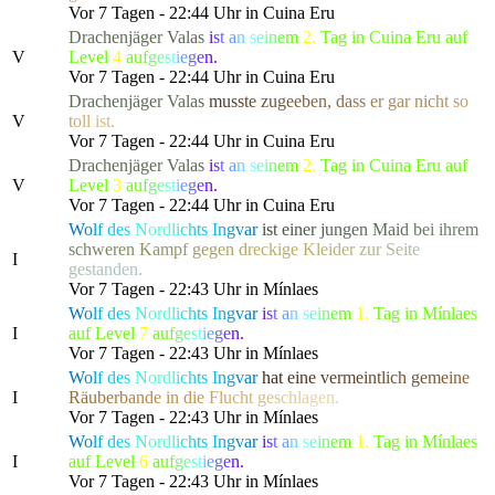
Vor 7 Tagen - 22:44 Uhr in Cuina Eru
Drachenjäger
Valas
i
s
t
a
n
s
e
i
n
e
m
2.
Tag in Cuina Eru auf
V
Level
4
a
u
f
g
e
s
t
i
e
g
e
n.
Vor 7 Tagen - 22:44 Uhr in Cuina Eru
Drachenjäger
Valas
m
u
s
s
t
e
z
u
g
e
e
b
en
,
d
a
s
s
e
r
gar n
i
c
h
t
s
o
V
t
o
l
l
ist.
Vor 7 Tagen - 22:44 Uhr in Cuina Eru
Drachenjäger
Valas
i
s
t
a
n
s
e
i
n
e
m
2.
Tag in Cuina Eru auf
V
Level
3
a
u
f
g
e
s
t
i
e
g
e
n.
Vor 7 Tagen - 22:44 Uhr in Cuina Eru
W
o
l
f
d
e
s
N
or
d
l
i
c
h
t
s
I
n
g
v
a
r
i
s
t
e
i
n
e
r
j
u
n
g
e
n
M
a
i
d
b
e
i ihre
m
s
c
h
w
e
r
e
n
K
a
m
p
f
g
e
g
e
n
d
r
eckig
e
K
l
e
i
d
e
r
z
u
r
S
e
i
t
e
I
g
e
s
t
a
nden.
Vor 7 Tagen - 22:43 Uhr in Mínlaes
W
o
l
f
d
e
s
N
or
d
l
i
c
h
t
s
I
n
g
v
a
r
i
s
t
a
n
s
e
i
n
e
m
1.
Tag in Mínlaes
I
auf Level
7
a
u
f
g
e
s
t
i
e
g
e
n.
Vor 7 Tagen - 22:43 Uhr in Mínlaes
W
o
l
f
d
e
s
N
or
d
l
i
c
h
t
s
I
n
g
v
a
r
h
a
t
e
i
n
e
v
e
r
m
e
i
n
t
l
ich
g
e
m
e
i
n
e
I
R
ä
u
b
e
r
b
a
n
d
e
in
d
i
e
F
l
u
c
h
t
g
e
s
c
h
l
a
gen.
Vor 7 Tagen - 22:43 Uhr in Mínlaes
W
o
l
f
d
e
s
N
or
d
l
i
c
h
t
s
I
n
g
v
a
r
i
s
t
a
n
s
e
i
n
e
m
1.
Tag in Mínlaes
I
auf Level
6
a
u
f
g
e
s
t
i
e
g
e
n.
Vor 7 Tagen - 22:43 Uhr in Mínlaes