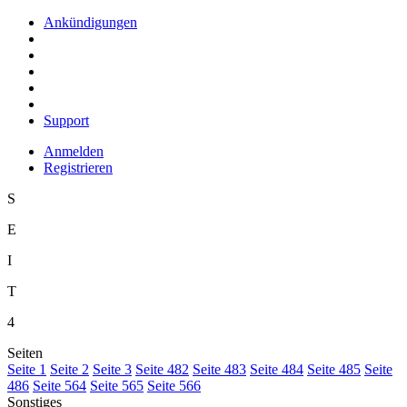
Ankündigungen
Support
Anmelden
Registrieren
S
E
I
T
4
Seiten
S
eite 1
S
e
ite 2
Se
i
te 3
Sei
t
e 482
Seite
4
83
Seite 4
8
4
Seite 48
5
Seite
48
6
Seite 564
Seite 565
Seite 566
Sonstiges