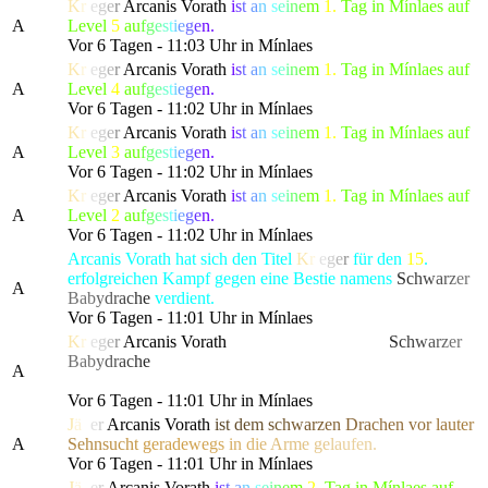
K
r
i
e
g
e
r
Arcanis Vorath
i
s
t
a
n
s
e
i
n
e
m
1.
Tag in Mínlaes auf
A
Level
5
a
u
f
g
e
s
t
i
e
g
e
n.
Vor 6 Tagen - 11:03 Uhr in Mínlaes
K
r
i
e
g
e
r
Arcanis Vorath
i
s
t
a
n
s
e
i
n
e
m
1.
Tag in Mínlaes auf
A
Level
4
a
u
f
g
e
s
t
i
e
g
e
n.
Vor 6 Tagen - 11:02 Uhr in Mínlaes
K
r
i
e
g
e
r
Arcanis Vorath
i
s
t
a
n
s
e
i
n
e
m
1.
Tag in Mínlaes auf
A
Level
3
a
u
f
g
e
s
t
i
e
g
e
n.
Vor 6 Tagen - 11:02 Uhr in Mínlaes
K
r
i
e
g
e
r
Arcanis Vorath
i
s
t
a
n
s
e
i
n
e
m
1.
Tag in Mínlaes auf
A
Level
2
a
u
f
g
e
s
t
i
e
g
e
n.
Vor 6 Tagen - 11:02 Uhr in Mínlaes
Arcanis Vorath hat sich den Titel
K
r
i
e
g
e
r
für den
15
.
erfolgreichen Kampf gegen eine Bestie namens
S
c
h
w
a
r
z
er
A
Ba
b
y
d
r
a
c
h
e
verdient.
Vor 6 Tagen - 11:01 Uhr in Mínlaes
K
r
i
e
g
e
r
Arcanis Vorath
hat die gefürchtete, als
S
c
h
w
a
r
z
er
Ba
b
y
d
r
a
c
h
e
bekannte Kreatur besiegt, die alle Bewohner
A
von Lonari in Angst und Schrecken versetzte.
Vor 6 Tagen - 11:01 Uhr in Mínlaes
J
ä
g
e
r
Arcanis Vorath
i
s
t
d
e
m
s
c
h
w
a
r
z
e
n
D
r
a
chen
v
o
r
l
a
u
t
e
r
A
S
e
h
n
s
u
c
h
t
g
erad
e
w
e
g
s
i
n
d
i
e
A
r
m
e
g
e
l
a
ufen.
Vor 6 Tagen - 11:01 Uhr in Mínlaes
J
ä
g
e
r
Arcanis Vorath
i
s
t
a
n
s
e
i
n
e
m
2.
Tag in Mínlaes auf