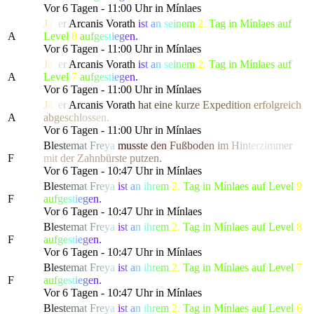
Vor 6 Tagen - 11:00 Uhr in Mínlaes
J
ä
g
e
r
Arcanis Vorath
i
s
t
a
n
s
e
i
n
e
m
2.
Tag in Mínlaes auf
A
Level
8
a
u
f
g
e
s
t
i
e
g
e
n.
Vor 6 Tagen - 11:00 Uhr in Mínlaes
J
ä
g
e
r
Arcanis Vorath
i
s
t
a
n
s
e
i
n
e
m
2.
Tag in Mínlaes auf
A
Level
7
a
u
f
g
e
s
t
i
e
g
e
n.
Vor 6 Tagen - 11:00 Uhr in Mínlaes
J
ä
g
e
r
Arcanis Vorath
h
a
t
e
i
n
e
k
u
r
z
e Ex
p
e
d
i
t
i
o
n
e
r
f
o
l
g
re
i
c
h
A
a
b
g
e
s
c
h
l
o
s
s
e
n.
Vor 6 Tagen - 11:00 Uhr in Mínlaes
B
l
e
s
t
e
m
a
t
F
r
e
y
a
m
u
s
s
t
e
d
e
n
F
ußb
o
d
e
n
i
m
H
i
n
t
erz
i
m
m
e
r
F
m
i
t
d
er Z
a
h
n
b
ü
r
s
t
e
p
u
t
z
e
n.
Vor 6 Tagen - 10:47 Uhr in Mínlaes
B
l
e
s
t
e
m
a
t
F
r
e
y
a
i
s
t
a
n
i
h
r
e
m
2.
Tag in Mínlaes auf Level
9
F
a
u
f
g
e
s
t
i
e
g
e
n.
Vor 6 Tagen - 10:47 Uhr in Mínlaes
B
l
e
s
t
e
m
a
t
F
r
e
y
a
i
s
t
a
n
i
h
r
e
m
2.
Tag in Mínlaes auf Level
8
F
a
u
f
g
e
s
t
i
e
g
e
n.
Vor 6 Tagen - 10:47 Uhr in Mínlaes
B
l
e
s
t
e
m
a
t
F
r
e
y
a
i
s
t
a
n
i
h
r
e
m
2.
Tag in Mínlaes auf Level
7
F
a
u
f
g
e
s
t
i
e
g
e
n.
Vor 6 Tagen - 10:47 Uhr in Mínlaes
B
l
e
s
t
e
m
a
t
F
r
e
y
a
i
s
t
a
n
i
h
r
e
m
2.
Tag in Mínlaes auf Level
6