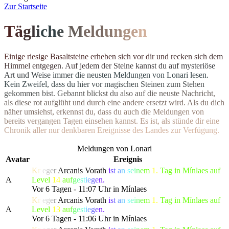
Z
ur Startseite
T
ä
g
l
i
c
h
e
M
el
d
u
n
g
e
n
E
i
n
i
g
e
r
i
e
s
i
g
e
B
a
s
a
l
t
s
t
e
i
n
e
e
r
h
e
b
e
n
s
i
c
h
v
o
r
d
i
r
u
n
d
r
e
c
k
e
n
s
i
c
h
d
e
m
H
i
m
m
e
l
e
n
t
g
e
g
e
n
.
A
u
f
j
e
d
e
m
d
e
r
S
t
e
i
n
e
k
a
n
n
s
t
d
u
a
u
f
m
y
s
t
e
r
i
ö
s
e
A
r
t
u
n
d
W
e
i
s
e
i
m
m
e
r
d
i
e
n
e
u
s
t
e
n Meldungen von Lonari lesen.
Ke
i
n
Z
w
e
i
f
e
l
,
d
a
s
s
d
u
h
i
e
r
v
o
r
m
a
g
i
s
c
h
e
n
S
t
e
i
n
e
n
z
u
m
S
t
e
h
e
n
g
e
k
o
m
m
e
n
b
i
s
t
.
G
e
b
a
n
n
t
b
l
i
c
k
s
t
d
u
a
l
s
o
a
u
f
d
i
e
n
e
u
s
t
e
N
a
c
h
r
i
c
h
t
,
a
l
s
d
i
e
s
e
r
o
t
a
u
f
g
l
ü
h
t
u
n
d
d
u
r
c
h
e
i
n
e
andere ersetzt wird. Als du dich
n
ä
h
e
r
u
m
s
i
e
h
s
t
,
e
r
k
e
n
n
s
t
d
u
,
d
a
s
s
d
u
a
u
c
h
d
i
e
M
e
l
d
u
n
g
e
n
v
o
n
b
e
r
e
i
t
s
v
e
r
g
a
n
g
e
n
T
a
g
e
n
e
i
n
s
e
h
e
n
k
a
n
n
s
t
.
E
s
i
s
t
,
a
l
s
s
t
ü
n
d
e
d
i
r
e
i
n
e
C
h
r
o
n
i
k
a
l
l
e
r
n
u
r
d
e
n
k
b
a
r
e
n
E
r
e
i
g
n
isse des Landes zur Verfügung.
Meldungen von Lonari
Avatar
Ereignis
K
r
i
e
g
e
r
Arcanis Vorath
i
s
t
a
n
s
e
i
n
e
m
1.
Tag in Mínlaes auf
A
Level
14
a
u
f
g
e
s
t
i
e
g
e
n.
Vor 6 Tagen - 11:07 Uhr in Mínlaes
K
r
i
e
g
e
r
Arcanis Vorath
i
s
t
a
n
s
e
i
n
e
m
1.
Tag in Mínlaes auf
A
Level
13
a
u
f
g
e
s
t
i
e
g
e
n.
Vor 6 Tagen - 11:06 Uhr in Mínlaes