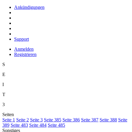
Ankündigungen
Support
Anmelden
Registrieren
S
E
I
T
3
Seiten
S
eite 1
S
e
ite 2
Se
i
te 3
Sei
t
e 385
Seite
3
86
Seite 3
8
7
Seite 388
Seite
38
9
Seite
4
83
Seite 484
Seite 48
5
Sonstiges