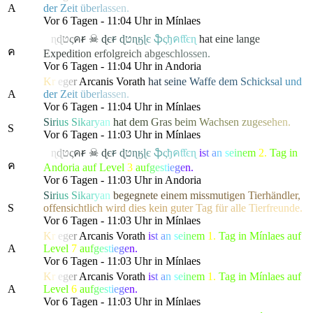
A
de
r
Z
e
i
t
ü
b
e
r
l
a
s
s
en.
Vor 6 Tagen - 11:04 Uhr in Mínlaes
ค
ɳ
ɖ
ט
ς
ค
ꞧ
☠
ɖ
є
ꞧ
ɖ
ט
ɳ
ӄ
ɭ
є
ֆ
ς
ђ
ค
ƭƭєɳ
h
a
t
e
i
n
e
l
a
n
g
e
ค
Ex
p
e
d
i
t
i
o
n
e
r
f
o
l
g
re
i
c
h
a
b
g
e
s
c
h
l
o
s
s
e
n.
Vor 6 Tagen - 11:04 Uhr in Andoria
K
r
i
e
g
e
r
Arcanis Vorath
h
a
t
s
e
i
n
e
W
a
f
f
e de
m
S
c
h
i
c
k
s
a
l
u
n
d
A
de
r
Z
e
i
t
ü
b
e
r
l
a
s
s
en.
Vor 6 Tagen - 11:04 Uhr in Mínlaes
S
i
r
i
u
s
S
i
k
a
r
y
a
n
h
a
t
d
e
m
G
ras
b
e
i
m
W
a
c
hse
n
z
u
g
e
s
e
h
e
n.
S
Vor 6 Tagen - 11:03 Uhr in Mínlaes
ค
ɳ
ɖ
ט
ς
ค
ꞧ
☠
ɖ
є
ꞧ
ɖ
ט
ɳ
ӄ
ɭ
є
ֆ
ς
ђ
ค
ƭƭєɳ
i
s
t
a
n
s
e
i
n
e
m
2.
Tag in
ค
Andoria auf Level
3
a
u
f
g
e
s
t
i
e
g
e
n.
Vor 6 Tagen - 11:03 Uhr in Andoria
S
i
r
i
u
s
S
i
k
a
r
y
a
n
b
e
g
e
g
n
e
t
e
e
i
n
e
m
m
i
s
s
m
u
t
i
g
e
n
T
i
erhä
n
d
l
e
r
,
S
o
f
f
e
n
s
i
c
h
t
l
i
c
h
w
i
r
d
d
i
es ke
i
n
g
u
t
e
r
T
a
g
f
ü
r
a
l
l
e
T
i
e
r
f
r
eunde.
Vor 6 Tagen - 11:03 Uhr in Mínlaes
K
r
i
e
g
e
r
Arcanis Vorath
i
s
t
a
n
s
e
i
n
e
m
1.
Tag in Mínlaes auf
A
Level
7
a
u
f
g
e
s
t
i
e
g
e
n.
Vor 6 Tagen - 11:03 Uhr in Mínlaes
K
r
i
e
g
e
r
Arcanis Vorath
i
s
t
a
n
s
e
i
n
e
m
1.
Tag in Mínlaes auf
A
Level
6
a
u
f
g
e
s
t
i
e
g
e
n.
Vor 6 Tagen - 11:03 Uhr in Mínlaes