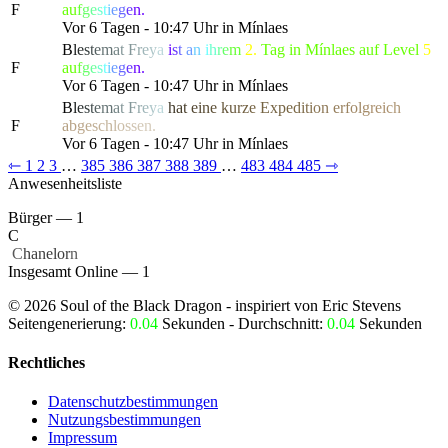
F
a
u
f
g
e
s
t
i
e
g
e
n.
Vor 6 Tagen - 10:47 Uhr in Mínlaes
B
l
e
s
t
e
m
a
t
F
r
e
y
a
i
s
t
a
n
i
h
r
e
m
2.
Tag in Mínlaes auf Level
5
F
a
u
f
g
e
s
t
i
e
g
e
n.
Vor 6 Tagen - 10:47 Uhr in Mínlaes
B
l
e
s
t
e
m
a
t
F
r
e
y
a
h
a
t
e
i
n
e
k
u
r
z
e Ex
p
e
d
i
t
i
o
n
e
r
f
o
l
g
re
i
c
h
F
a
b
g
e
s
c
h
l
o
s
s
e
n.
Vor 6 Tagen - 10:47 Uhr in Mínlaes
⇽
1
2
3
…
385
386
387
388
389
…
483
484
485
⇾
Anwesenheitsliste
Bürger — 1
C
‏
C
hanelor
n
Insgesamt Online — 1
©
2026
Soul of the Black Dragon
- inspiriert von Eric Stevens
Seitengenerierung:
0.04
Sekunden - Durchschnitt:
0.04
Sekunden
Rechtliches
Datenschutzbestimmungen
Nutzungsbestimmungen
Impressum