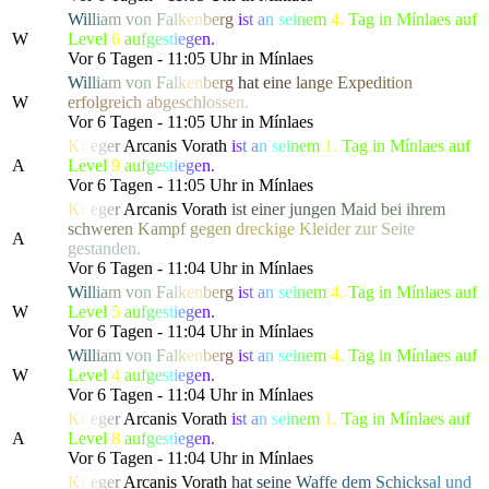
W
i
l
l
i
a
m
v
o
n
F
a
l
k
e
n
b
e
r
g
i
s
t
a
n
s
e
i
n
e
m
4.
Tag in Mínlaes auf
W
Level
6
a
u
f
g
e
s
t
i
e
g
e
n.
Vor 6 Tagen - 11:05 Uhr in Mínlaes
W
i
l
l
i
a
m
v
o
n
F
a
l
k
e
n
b
e
r
g
h
a
t
e
i
n
e
l
a
n
g
e Ex
p
e
d
i
t
i
o
n
W
e
r
f
o
l
g
re
i
c
h
a
b
g
e
s
c
h
l
o
s
s
e
n.
Vor 6 Tagen - 11:05 Uhr in Mínlaes
K
r
i
e
g
e
r
Arcanis Vorath
i
s
t
a
n
s
e
i
n
e
m
1.
Tag in Mínlaes auf
A
Level
9
a
u
f
g
e
s
t
i
e
g
e
n.
Vor 6 Tagen - 11:05 Uhr in Mínlaes
K
r
i
e
g
e
r
Arcanis Vorath
i
s
t
e
i
n
e
r
j
u
n
g
e
n
M
a
i
d
b
e
i ihre
m
s
c
h
w
e
r
e
n
K
a
m
p
f
g
e
g
e
n
d
r
eckig
e
K
l
e
i
d
e
r
z
u
r
S
e
i
t
e
A
g
e
s
t
a
nden.
Vor 6 Tagen - 11:04 Uhr in Mínlaes
W
i
l
l
i
a
m
v
o
n
F
a
l
k
e
n
b
e
r
g
i
s
t
a
n
s
e
i
n
e
m
4.
Tag in Mínlaes auf
W
Level
5
a
u
f
g
e
s
t
i
e
g
e
n.
Vor 6 Tagen - 11:04 Uhr in Mínlaes
W
i
l
l
i
a
m
v
o
n
F
a
l
k
e
n
b
e
r
g
i
s
t
a
n
s
e
i
n
e
m
4.
Tag in Mínlaes auf
W
Level
4
a
u
f
g
e
s
t
i
e
g
e
n.
Vor 6 Tagen - 11:04 Uhr in Mínlaes
K
r
i
e
g
e
r
Arcanis Vorath
i
s
t
a
n
s
e
i
n
e
m
1.
Tag in Mínlaes auf
A
Level
8
a
u
f
g
e
s
t
i
e
g
e
n.
Vor 6 Tagen - 11:04 Uhr in Mínlaes
K
r
i
e
g
e
r
Arcanis Vorath
h
a
t
s
e
i
n
e
W
a
f
f
e de
m
S
c
h
i
c
k
s
a
l
u
n
d