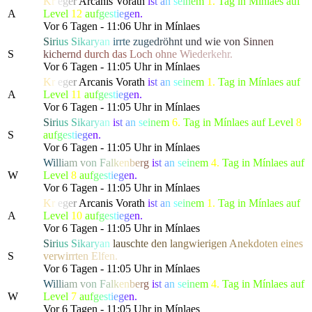
K
r
i
e
g
e
r
Arcanis Vorath
i
s
t
a
n
s
e
i
n
e
m
1.
Tag in Mínlaes auf
A
Level
12
a
u
f
g
e
s
t
i
e
g
e
n.
Vor 6 Tagen - 11:06 Uhr in Mínlaes
S
i
r
i
u
s
S
i
k
a
r
y
a
n
i
r
r
t
e
z
u
g
e
d
r
ö
h
n
t
u
n
d
wie
v
o
n
S
i
n
n
e
n
S
k
i
c
h
e
r
n
d
d
urch
d
a
s
L
o
c
h
o
h
n
e
W
i
e
d
e
r
kehr.
Vor 6 Tagen - 11:05 Uhr in Mínlaes
K
r
i
e
g
e
r
Arcanis Vorath
i
s
t
a
n
s
e
i
n
e
m
1.
Tag in Mínlaes auf
A
Level
11
a
u
f
g
e
s
t
i
e
g
e
n.
Vor 6 Tagen - 11:05 Uhr in Mínlaes
S
i
r
i
u
s
S
i
k
a
r
y
a
n
i
s
t
a
n
s
e
i
n
e
m
6.
Tag in Mínlaes auf Level
8
S
a
u
f
g
e
s
t
i
e
g
e
n.
Vor 6 Tagen - 11:05 Uhr in Mínlaes
W
i
l
l
i
a
m
v
o
n
F
a
l
k
e
n
b
e
r
g
i
s
t
a
n
s
e
i
n
e
m
4.
Tag in Mínlaes auf
W
Level
8
a
u
f
g
e
s
t
i
e
g
e
n.
Vor 6 Tagen - 11:05 Uhr in Mínlaes
K
r
i
e
g
e
r
Arcanis Vorath
i
s
t
a
n
s
e
i
n
e
m
1.
Tag in Mínlaes auf
A
Level
10
a
u
f
g
e
s
t
i
e
g
e
n.
Vor 6 Tagen - 11:05 Uhr in Mínlaes
S
i
r
i
u
s
S
i
k
a
r
y
a
n
l
a
u
s
c
h
t
e
d
e
n
l
a
n
gwi
e
r
i
g
e
n
A
n
e
k
d
o
t
e
n
ei
n
e
s
S
v
e
r
w
i
r
r
t
e
n
E
l
f
en.
Vor 6 Tagen - 11:05 Uhr in Mínlaes
W
i
l
l
i
a
m
v
o
n
F
a
l
k
e
n
b
e
r
g
i
s
t
a
n
s
e
i
n
e
m
4.
Tag in Mínlaes auf
W
Level
7
a
u
f
g
e
s
t
i
e
g
e
n.
Vor 6 Tagen - 11:05 Uhr in Mínlaes