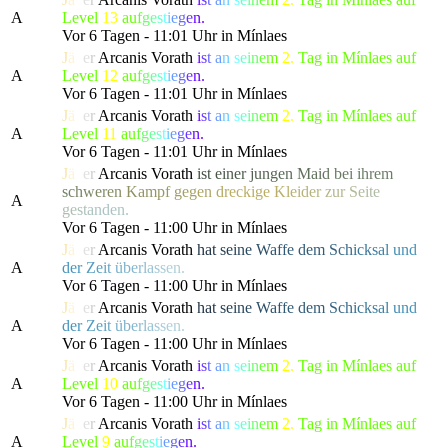
A
Level
13
a
u
f
g
e
s
t
i
e
g
e
n.
Vor 6 Tagen - 11:01 Uhr in Mínlaes
J
ä
g
e
r
Arcanis Vorath
i
s
t
a
n
s
e
i
n
e
m
2.
Tag in Mínlaes auf
A
Level
12
a
u
f
g
e
s
t
i
e
g
e
n.
Vor 6 Tagen - 11:01 Uhr in Mínlaes
J
ä
g
e
r
Arcanis Vorath
i
s
t
a
n
s
e
i
n
e
m
2.
Tag in Mínlaes auf
A
Level
11
a
u
f
g
e
s
t
i
e
g
e
n.
Vor 6 Tagen - 11:01 Uhr in Mínlaes
J
ä
g
e
r
Arcanis Vorath
i
s
t
e
i
n
e
r
j
u
n
g
e
n
M
a
i
d
b
e
i ihre
m
s
c
h
w
e
r
e
n
K
a
m
p
f
g
e
g
e
n
d
r
eckig
e
K
l
e
i
d
e
r
z
u
r
S
e
i
t
e
A
g
e
s
t
a
nden.
Vor 6 Tagen - 11:00 Uhr in Mínlaes
J
ä
g
e
r
Arcanis Vorath
h
a
t
s
e
i
n
e
W
a
f
f
e de
m
S
c
h
i
c
k
s
a
l
u
n
d
A
de
r
Z
e
i
t
ü
b
e
r
l
a
s
s
en.
Vor 6 Tagen - 11:00 Uhr in Mínlaes
J
ä
g
e
r
Arcanis Vorath
h
a
t
s
e
i
n
e
W
a
f
f
e de
m
S
c
h
i
c
k
s
a
l
u
n
d
A
de
r
Z
e
i
t
ü
b
e
r
l
a
s
s
en.
Vor 6 Tagen - 11:00 Uhr in Mínlaes
J
ä
g
e
r
Arcanis Vorath
i
s
t
a
n
s
e
i
n
e
m
2.
Tag in Mínlaes auf
A
Level
10
a
u
f
g
e
s
t
i
e
g
e
n.
Vor 6 Tagen - 11:00 Uhr in Mínlaes
J
ä
g
e
r
Arcanis Vorath
i
s
t
a
n
s
e
i
n
e
m
2.
Tag in Mínlaes auf
A
Level
9
a
u
f
g
e
s
t
i
e
g
e
n.