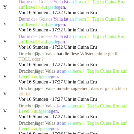
Da
me
de
s
G
e
i
s
t
e
s
Y
e
l
l
a
i
s
t
a
n
i
h
r
e
m
3.
Tag in Cuina Eru
Y
auf Level
8
a
u
f
g
e
s
t
i
e
g
e
n.
Vor 16 Stunden - 17:32 Uhr in Cuina Eru
Da
me
de
s
G
e
i
s
t
e
s
Y
e
l
l
a
i
s
t
a
n
i
h
r
e
m
3.
Tag in Cuina Eru
Y
auf Level
7
a
u
f
g
e
s
t
i
e
g
e
n.
Vor 16 Stunden - 17:32 Uhr in Cuina Eru
Da
me
de
s
G
e
i
s
t
e
s
Y
e
l
l
a
i
s
t
a
n
i
h
r
e
m
3.
Tag in Cuina Eru
Y
auf Level
6
a
u
f
g
e
s
t
i
e
g
e
n.
Vor 16 Stunden - 17:32 Uhr in Cuina Eru
Drachenjäger
Valas
h
a
t
d
i
e
f
i
e
se W
ü
s
t
e
n
s
p
i
n
n
e
g
ek
i
l
l
t
…
V
T
O
L
L
o
d
er ?
Vor 16 Stunden - 17:27 Uhr in Cuina Eru
Drachenjäger
Valas
i
s
t
a
n
s
e
i
n
e
m
1.
Tag in Cuina Eru auf
V
Level
6
a
u
f
g
e
s
t
i
e
g
e
n.
Vor 16 Stunden - 17:27 Uhr in Cuina Eru
Drachenjäger
Valas
m
u
s
s
t
e
z
u
g
e
e
b
en
,
d
a
s
s
e
r
gar n
i
c
h
t
s
o
V
t
o
l
l
ist.
Vor 16 Stunden - 17:27 Uhr in Cuina Eru
Drachenjäger
Valas
i
s
t
a
n
s
e
i
n
e
m
1.
Tag in Cuina Eru auf
V
Level
5
a
u
f
g
e
s
t
i
e
g
e
n.
Vor 16 Stunden - 17:27 Uhr in Cuina Eru
Drachenjäger
Valas
i
s
t
a
n
s
e
i
n
e
m
1.
Tag in Cuina Eru auf
V
Level
4
a
u
f
g
e
s
t
i
e
g
e
n.
Vor 16 Stunden - 17:26 Uhr in Cuina Eru