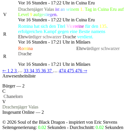
Vor 16 Stunden - 17:22 Uhr in Cuina Eru
Drachenjäger
Valas
i
s
t
a
n
s
e
i
n
e
m
1.
Tag in Cuina Eru auf
V
Level
9
a
u
f
g
e
s
t
i
e
g
e
n.
Vor 16 Stunden - 17:22 Uhr in Cuina Eru
Romina hat sich den Titel
V
i
c
e
r
e
i
n
e
für den
135
.
erfolgreichen Kampf gegen eine Bestie namens
R
E
h
r
w
ü
r
d
iger schwarze
r
D
r
a
c
h
e
verdient.
Vor 16 Stunden - 17:21 Uhr in Mínlaes
R
o
m
i
n
a
hat die gefürchtete, als
E
h
r
w
ü
r
d
iger schwarze
r
D
r
a
c
h
e
bekannte Kreatur besiegt, die alle Bewohner von
R
Lonari in Angst und Schrecken versetzte.
Vor 16 Stunden - 17:21 Uhr in Mínlaes
⇽
1
2
3
…
33
34
35
36
37
…
474
475
476
⇾
Anwesenheitsliste
Bürger — 2
C
‏
C
hanelor
n
V
Drachenjäger
Valas
Insgesamt Online — 2
©
2026
Soul of the Black Dragon
- inspiriert von Eric Stevens
Seitengenerierung:
0.02
Sekunden - Durchschnitt:
0.02
Sekunden