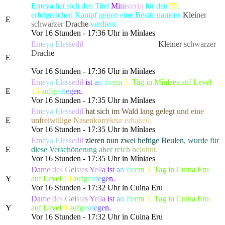
Emeya hat sich den Titel
M
i
n
i
s
te
rin
für den
55
.
erfolgreichen Kampf gegen eine Bestie namens
K
l
e
i
n
e
r
E
schwarze
r
D
r
a
c
h
e
verdient.
Vor 16 Stunden - 17:36 Uhr in Mínlaes
E
m
e
y
a
E
l
e
s
s
e
d
il
hat die gefürchtete, als
K
l
e
i
n
e
r
schwarze
r
D
r
a
c
h
e
bekannte Kreatur besiegt, die alle Bewohner von
E
Lonari in Angst und Schrecken versetzte.
Vor 16 Stunden - 17:36 Uhr in Mínlaes
E
m
e
y
a
E
l
e
s
s
e
d
il
i
s
t
a
n
i
h
r
e
m
3.
Tag in Mínlaes auf Level
E
15
a
u
f
g
e
s
t
i
e
g
e
n.
Vor 16 Stunden - 17:35 Uhr in Mínlaes
E
m
e
y
a
E
l
e
s
s
e
d
il
h
a
t
s
i
c
h
i
m
W
a
l
d
l
a
ng gel
e
g
t
u
n
d
e
i
n
e
E
u
n
f
r
e
i
w
i
llig
e
N
a
s
e
n
k
o
r
r
e
k
t
u
r
e
r
h
a
l
t
en.
Vor 16 Stunden - 17:35 Uhr in Mínlaes
E
m
e
y
a
E
l
e
s
s
e
d
il
z
i
e
r
e
n
n
u
n
z
w
e
i
h
e
f
t
i
g
e Beu
l
e
n
,
w
u
r
d
e
f
ü
r
E
d
i
e
s
e
V
ersch
ö
n
e
r
u
n
g
a
b
e
r
r
e
i
c
h
b
e
l
o
hnt.
Vor 16 Stunden - 17:35 Uhr in Mínlaes
Da
me
de
s
G
e
i
s
t
e
s
Y
e
l
l
a
i
s
t
a
n
i
h
r
e
m
3.
Tag in Cuina Eru
Y
auf Level
10
a
u
f
g
e
s
t
i
e
g
e
n.
Vor 16 Stunden - 17:32 Uhr in Cuina Eru
Da
me
de
s
G
e
i
s
t
e
s
Y
e
l
l
a
i
s
t
a
n
i
h
r
e
m
3.
Tag in Cuina Eru
Y
auf Level
9
a
u
f
g
e
s
t
i
e
g
e
n.
Vor 16 Stunden - 17:32 Uhr in Cuina Eru