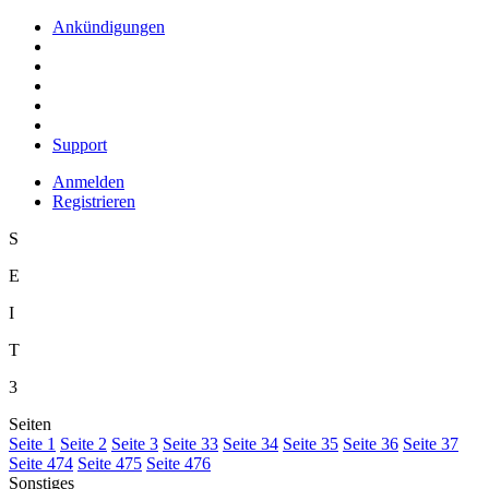
Ankündigungen
Support
Anmelden
Registrieren
S
E
I
T
3
Seiten
S
eite 1
S
e
ite 2
Se
i
te 3
Sei
t
e 33
Seite
3
4
Seite 3
5
Seite 3
6
Seite 3
7
Seite
4
74
Seite 475
Seite 476
Sonstiges