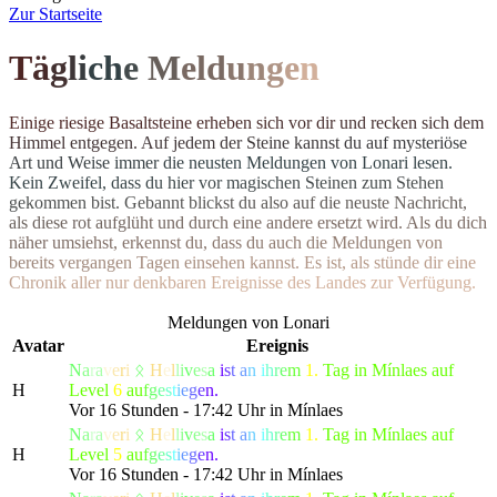
Z
ur Startseite
T
ä
g
l
i
c
h
e
M
el
d
u
n
g
e
n
E
i
n
i
g
e
r
i
e
s
i
g
e
B
a
s
a
l
t
s
t
e
i
n
e
e
r
h
e
b
e
n
s
i
c
h
v
o
r
d
i
r
u
n
d
r
e
c
k
e
n
s
i
c
h
d
e
m
H
i
m
m
e
l
e
n
t
g
e
g
e
n
.
A
u
f
j
e
d
e
m
d
e
r
S
t
e
i
n
e
k
a
n
n
s
t
d
u
a
u
f
m
y
s
t
e
r
i
ö
s
e
A
r
t
u
n
d
W
e
i
s
e
i
m
m
e
r
d
i
e
n
e
u
s
t
e
n Meldungen von Lonari lesen.
Ke
i
n
Z
w
e
i
f
e
l
,
d
a
s
s
d
u
h
i
e
r
v
o
r
m
a
g
i
s
c
h
e
n
S
t
e
i
n
e
n
z
u
m
S
t
e
h
e
n
g
e
k
o
m
m
e
n
b
i
s
t
.
G
e
b
a
n
n
t
b
l
i
c
k
s
t
d
u
a
l
s
o
a
u
f
d
i
e
n
e
u
s
t
e
N
a
c
h
r
i
c
h
t
,
a
l
s
d
i
e
s
e
r
o
t
a
u
f
g
l
ü
h
t
u
n
d
d
u
r
c
h
e
i
n
e
andere ersetzt wird. Als du dich
n
ä
h
e
r
u
m
s
i
e
h
s
t
,
e
r
k
e
n
n
s
t
d
u
,
d
a
s
s
d
u
a
u
c
h
d
i
e
M
e
l
d
u
n
g
e
n
v
o
n
b
e
r
e
i
t
s
v
e
r
g
a
n
g
e
n
T
a
g
e
n
e
i
n
s
e
h
e
n
k
a
n
n
s
t
.
E
s
i
s
t
,
a
l
s
s
t
ü
n
d
e
d
i
r
e
i
n
e
C
h
r
o
n
i
k
a
l
l
e
r
n
u
r
d
e
n
k
b
a
r
e
n
E
r
e
i
g
n
isse des Landes zur Verfügung.
Meldungen von Lonari
Avatar
Ereignis
N
a
r
a
v
e
r
i
ᛟ
H
e
l
l
i
v
e
s
a
i
s
t
a
n
i
h
r
e
m
1.
Tag in Mínlaes auf
H
Level
6
a
u
f
g
e
s
t
i
e
g
e
n.
Vor 16 Stunden - 17:42 Uhr in Mínlaes
N
a
r
a
v
e
r
i
ᛟ
H
e
l
l
i
v
e
s
a
i
s
t
a
n
i
h
r
e
m
1.
Tag in Mínlaes auf
H
Level
5
a
u
f
g
e
s
t
i
e
g
e
n.
Vor 16 Stunden - 17:42 Uhr in Mínlaes