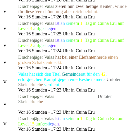
Drachenjäger
Valas
z
i
e
r
e
n
n
u
n
z
w
e
i
h
e
f
t
i
g
e Beu
l
e
n
,
w
u
r
d
e
V
f
ü
r
d
i
e
s
e
V
ersch
ö
n
e
r
u
n
g
a
b
e
r
r
e
i
c
h
b
e
l
o
hnt.
Vor 16 Stunden - 17:26 Uhr in Cuina Eru
Drachenjäger
Valas
i
s
t
a
n
s
e
i
n
e
m
1.
Tag in Cuina Eru auf
V
Level
3
a
u
f
g
e
s
t
i
e
g
e
n.
Vor 16 Stunden - 17:25 Uhr in Cuina Eru
Drachenjäger
Valas
i
s
t
a
n
s
e
i
n
e
m
1.
Tag in Cuina Eru auf
V
Level
2
a
u
f
g
e
s
t
i
e
g
e
n.
Vor 16 Stunden - 17:24 Uhr in Cuina Eru
Drachenjäger
Valas
h
a
t
b
e
i
e
i
n
e
r
E
lefa
n
t
e
n
h
e
r
d
e
e
i
n
e
n
V
gro
ß
e
n
S
c
h
a
t
z
e
n
t
d
e
c
kt.
Vor 16 Stunden - 17:24 Uhr in Cuina Eru
Valas hat sich den Titel
Ge
me
in
de
ra
t
für den
42
.
erfolgreichen Kampf gegen eine Bestie namens
U
n
t
o
t
e
r
V
S
k
e
l
et
t
d
r
a
c
h
e
verdient.
Vor 16 Stunden - 17:23 Uhr in Cuina Eru
Drachenjäger
Valas
hat die gefürchtete, als
U
n
t
o
t
e
r
S
k
e
l
et
t
d
r
a
c
h
e
bekannte Kreatur besiegt, die alle Bewohner
V
von Lonari in Angst und Schrecken versetzte.
Vor 16 Stunden - 17:23 Uhr in Cuina Eru
Drachenjäger
Valas
i
s
t
a
n
s
e
i
n
e
m
1.
Tag in Cuina Eru auf
V
Level
15
a
u
f
g
e
s
t
i
e
g
e
n.
Vor 16 Stunden - 17:23 Uhr in Cuina Eru