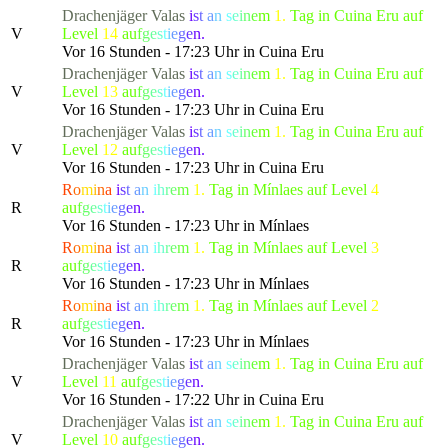
Drachenjäger
Valas
i
s
t
a
n
s
e
i
n
e
m
1.
Tag in Cuina Eru auf
V
Level
14
a
u
f
g
e
s
t
i
e
g
e
n.
Vor 16 Stunden - 17:23 Uhr in Cuina Eru
Drachenjäger
Valas
i
s
t
a
n
s
e
i
n
e
m
1.
Tag in Cuina Eru auf
V
Level
13
a
u
f
g
e
s
t
i
e
g
e
n.
Vor 16 Stunden - 17:23 Uhr in Cuina Eru
Drachenjäger
Valas
i
s
t
a
n
s
e
i
n
e
m
1.
Tag in Cuina Eru auf
V
Level
12
a
u
f
g
e
s
t
i
e
g
e
n.
Vor 16 Stunden - 17:23 Uhr in Cuina Eru
R
o
m
i
n
a
i
s
t
a
n
i
h
r
e
m
1.
Tag in Mínlaes auf Level
4
R
a
u
f
g
e
s
t
i
e
g
e
n.
Vor 16 Stunden - 17:23 Uhr in Mínlaes
R
o
m
i
n
a
i
s
t
a
n
i
h
r
e
m
1.
Tag in Mínlaes auf Level
3
R
a
u
f
g
e
s
t
i
e
g
e
n.
Vor 16 Stunden - 17:23 Uhr in Mínlaes
R
o
m
i
n
a
i
s
t
a
n
i
h
r
e
m
1.
Tag in Mínlaes auf Level
2
R
a
u
f
g
e
s
t
i
e
g
e
n.
Vor 16 Stunden - 17:23 Uhr in Mínlaes
Drachenjäger
Valas
i
s
t
a
n
s
e
i
n
e
m
1.
Tag in Cuina Eru auf
V
Level
11
a
u
f
g
e
s
t
i
e
g
e
n.
Vor 16 Stunden - 17:22 Uhr in Cuina Eru
Drachenjäger
Valas
i
s
t
a
n
s
e
i
n
e
m
1.
Tag in Cuina Eru auf
V
Level
10
a
u
f
g
e
s
t
i
e
g
e
n.