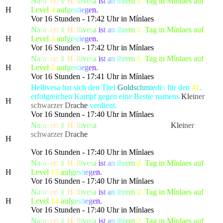
N
a
r
a
v
e
r
i
ᛟ
H
e
l
l
i
v
e
s
a
i
s
t
a
n
i
h
r
e
m
1.
Tag in Mínlaes auf
H
Level
4
a
u
f
g
e
s
t
i
e
g
e
n.
Vor 16 Stunden - 17:42 Uhr in Mínlaes
N
a
r
a
v
e
r
i
ᛟ
H
e
l
l
i
v
e
s
a
i
s
t
a
n
i
h
r
e
m
1.
Tag in Mínlaes auf
H
Level
3
a
u
f
g
e
s
t
i
e
g
e
n.
Vor 16 Stunden - 17:42 Uhr in Mínlaes
N
a
r
a
v
e
r
i
ᛟ
H
e
l
l
i
v
e
s
a
i
s
t
a
n
i
h
r
e
m
1.
Tag in Mínlaes auf
H
Level
2
a
u
f
g
e
s
t
i
e
g
e
n.
Vor 16 Stunden - 17:41 Uhr in Mínlaes
Hellivesa hat sich den Titel
Go
ld
sc
hm
ie
di
n
für den
41
.
erfolgreichen Kampf gegen eine Bestie namens
K
l
e
i
n
e
r
H
schwarze
r
D
r
a
c
h
e
verdient.
Vor 16 Stunden - 17:40 Uhr in Mínlaes
N
a
r
a
v
e
r
i
ᛟ
H
e
l
l
i
v
e
s
a
hat die gefürchtete, als
K
l
e
i
n
e
r
schwarze
r
D
r
a
c
h
e
bekannte Kreatur besiegt, die alle
H
Bewohner von Lonari in Angst und Schrecken versetzte.
Vor 16 Stunden - 17:40 Uhr in Mínlaes
N
a
r
a
v
e
r
i
ᛟ
H
e
l
l
i
v
e
s
a
i
s
t
a
n
i
h
r
e
m
2.
Tag in Mínlaes auf
H
Level
15
a
u
f
g
e
s
t
i
e
g
e
n.
Vor 16 Stunden - 17:40 Uhr in Mínlaes
N
a
r
a
v
e
r
i
ᛟ
H
e
l
l
i
v
e
s
a
i
s
t
a
n
i
h
r
e
m
2.
Tag in Mínlaes auf
H
Level
14
a
u
f
g
e
s
t
i
e
g
e
n.
Vor 16 Stunden - 17:40 Uhr in Mínlaes
N
a
r
a
v
e
r
i
ᛟ
H
e
l
l
i
v
e
s
a
i
s
t
a
n
i
h
r
e
m
2.
Tag in Mínlaes auf