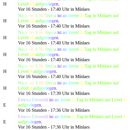
H
Level
13
a
u
f
g
e
s
t
i
e
g
e
n.
Vor 16 Stunden - 17:40 Uhr in Mínlaes
N
a
r
a
v
e
r
i
ᛟ
H
e
l
l
i
v
e
s
a
i
s
t
a
n
i
h
r
e
m
2.
Tag in Mínlaes auf
H
Level
12
a
u
f
g
e
s
t
i
e
g
e
n.
Vor 16 Stunden - 17:40 Uhr in Mínlaes
N
a
r
a
v
e
r
i
ᛟ
H
e
l
l
i
v
e
s
a
i
s
t
a
n
i
h
r
e
m
2.
Tag in Mínlaes auf
H
Level
11
a
u
f
g
e
s
t
i
e
g
e
n.
Vor 16 Stunden - 17:40 Uhr in Mínlaes
N
a
r
a
v
e
r
i
ᛟ
H
e
l
l
i
v
e
s
a
i
s
t
a
n
i
h
r
e
m
2.
Tag in Mínlaes auf
H
Level
10
a
u
f
g
e
s
t
i
e
g
e
n.
Vor 16 Stunden - 17:40 Uhr in Mínlaes
N
a
r
a
v
e
r
i
ᛟ
H
e
l
l
i
v
e
s
a
i
s
t
a
n
i
h
r
e
m
2.
Tag in Mínlaes auf
H
Level
9
a
u
f
g
e
s
t
i
e
g
e
n.
Vor 16 Stunden - 17:40 Uhr in Mínlaes
N
a
r
a
v
e
r
i
ᛟ
H
e
l
l
i
v
e
s
a
i
s
t
a
n
i
h
r
e
m
2.
Tag in Mínlaes auf
H
Level
8
a
u
f
g
e
s
t
i
e
g
e
n.
Vor 16 Stunden - 17:39 Uhr in Mínlaes
E
m
e
y
a
E
l
e
s
s
e
d
il
i
s
t
a
n
i
h
r
e
m
1.
Tag in Mínlaes auf Level
3
E
a
u
f
g
e
s
t
i
e
g
e
n.
Vor 16 Stunden - 17:36 Uhr in Mínlaes
E
m
e
y
a
E
l
e
s
s
e
d
il
i
s
t
a
n
i
h
r
e
m
1.
Tag in Mínlaes auf Level
2
E
a
u
f
g
e
s
t
i
e
g
e
n.
Vor 16 Stunden - 17:36 Uhr in Mínlaes